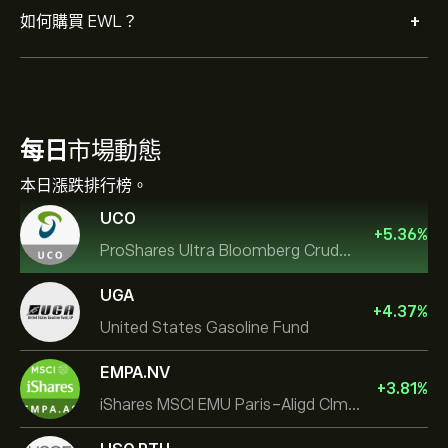
+
如何購買 EWL？
每日
市場動態
本日漲跌排行榜。
UCO
+
5.36
%
ProShares Ultra Bloomberg Crude Oil
UGA
+
4.37
%
United States Gasoline Fund
EMPA.NV
+
3.81
%
iShares MSCI EMU Paris-Aligd Clmt UCITS ETF EUR A