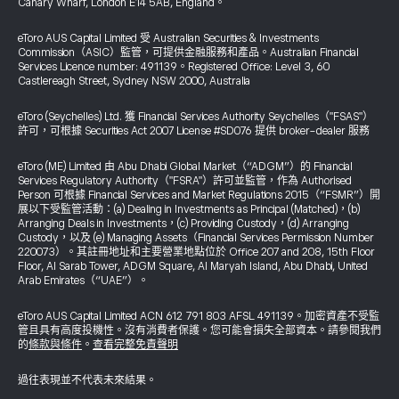
Canary Wharf, London E14 5AB, England。
eToro AUS Capital Limited 受 Australian Securities & Investments
Commission（ASIC）監管，可提供金融服務和產品。Australian Financial
Services Licence number: 491139。Registered Office: Level 3, 60
Castlereagh Street, Sydney NSW 2000, Australia
eToro (Seychelles) Ltd. 獲 Financial Services Authority Seychelles（"FSAS"）
許可，可根據 Securities Act 2007 License #SD076 提供 broker-dealer 服務
eToro (ME) Limited 由 Abu Dhabi Global Market（“ADGM”）的 Financial
Services Regulatory Authority（"FSRA"）許可並監管，作為 Authorised
Person 可根據 Financial Services and Market Regulations 2015（“FSMR”）開
展以下受監管活動：(a) Dealing in Investments as Principal (Matched)，(b)
Arranging Deals in Investments，(c) Providing Custody，(d) Arranging
Custody，以及 (e) Managing Assets（Financial Services Permission Number
220073）。其註冊地址和主要營業地點位於 Office 207 and 208, 15th Floor
Floor, Al Sarab Tower, ADGM Square, Al Maryah Island, Abu Dhabi, United
Arab Emirates（“UAE”）。
eToro AUS Capital Limited ACN 612 791 803 AFSL 491139。加密資產不受監
管且具有高度投機性。沒有消費者保護。您可能會損失全部資本。請參閱我們
的
條款與條件
。
查看完整免責聲明
過往表現並不代表未來結果。