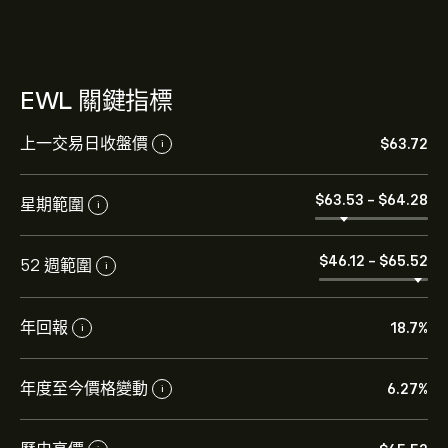
EWL 關鍵指標
上一交易日收盤價
‎$‎63.72
i
‎$‎63.53
-
‎$‎64.28
星期範圍
i
‎$‎46.12
-
‎$‎65.52
52 週範圍
i
年回報
18.7%
i
年度至今價格變動
6.27%
i