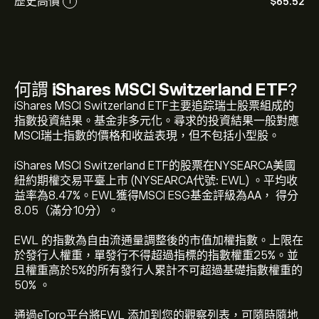
歷史高價
‎$‎65.52
i
何謂
iShares MSCI Switzerland ETF
?
iShares MSCI Switzerland ETF主要追踪瑞士股票組成的
指數投資結果。基金非多元化。尋求的投資結果一般對應
MSCI瑞士指數的價格和收益表現，但不包括小型股。
iShares MSCI Switzerland ETF的股票在NYSEARCA美國
紐約期權交易平臺上市 (NYSEARCA代號: EWL) 。平均收
EWL 的目前價格是 ‎$‎63.72 美元
益率為8.47%。EWL獲得MSCI ESG基金評級為AA， 得分
8.05（滿分10分）。
iShares MSCI Switzerland ETF 的歷史高點是 ‎$‎65.52 美
EWL 的指數為自由流通量調整後的市值加權指數。上限在
元
於發行人權重，單發行不得超過指標的指數權重25%。並
且權重高於5%的所有發行人累計不可超過基礎指數權重的
50% 。
選取 eToro 圖表上的「1D」或「1W」時間範圍，並縮小
以檢視iShares MSCI Switzerland ETF 的歷史價格變動。
通過eToro平台將EWL 添加到您的觀察列表，可隨時隨地