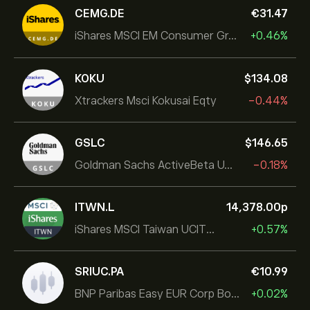
CEMG.DE
‎€‎31.47
iShares MSCI EM Consumer Growth UCITS ETF
+0.46%
KOKU
‎$‎134.08
Xtrackers Msci Kokusai Eqty
-0.44%
GSLC
‎$‎146.65
Goldman Sachs ActiveBeta U.S. Large Cap Equity ETF
-0.18%
ITWN.L
14,378.00‎p‎
iShares MSCI Taiwan UCITS ETF
+0.57%
SRIUC.PA
‎€‎10.99
BNP Paribas Easy EUR Corp Bond SRI Fossil Free Ult
+0.02%