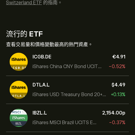
Switzerland ETF
的指南。
流行的
ETF
查看交易量和價格變動最高的熱門資產。
ICGB.DE
‎€‎4.91
iShares China CNY Bond UCITS ETF
-0.52%
DTLA.L
‎$‎4.49
iShares USD Treasury Bond 20+yr UCITS ETF
+0.13%
IBZL.L
2,154.00‎p‎
iShares MSCI Brazil UCITS ETF (Dist)
-0.37%