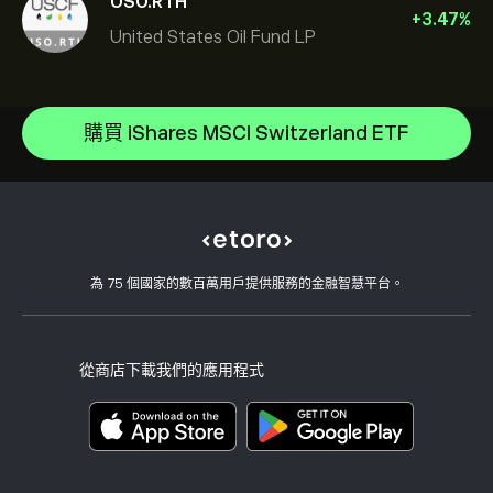
USO.RTH
+
3.47
%
United States Oil Fund LP
Invesco S&P 500 Equal Weight ETF
iShares $ Treasury Bond 0-1yr UCITS ETF
說明中心
SS SPDR S&P 500 UCITS ETF
如何存款
購買 iShares MSCI Switzerland ETF
CopyTrading 如何運作
VanEck Semiconductor UCITS ETF
如何提款
負責任的交易
iShares Physical Gold ETC
為什麼選擇 eToro
開設帳戶
何謂槓桿與保證金
State Street SPDR S&P 500 ETF
eToro 評論
如何驗證您的帳戶
Cookie 政策
買入與買出說明
職涯
客戶服務
隱私權政策
稅務報告
邀請朋友
我們的辦事處
用戶端漏洞
為 75 個國家的數百萬用戶提供服務的金融智慧平台。
監管
學院
關聯計畫
可達性
風險揭露
eToro 俱樂部
版本說明
條款與條件
投資保險
從商店下載我們的應用程式
關鍵資訊文件
Smart Portfolios
投訴資料（FCA 客戶）