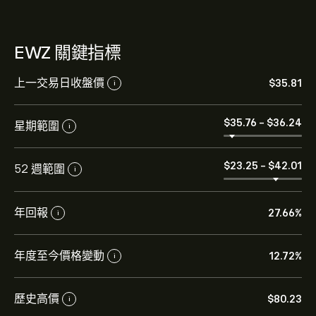
EWZ 關鍵指標
上一交易日收盤價
‎$‎35.81
i
‎$‎35.76
-
‎$‎36.24
星期範圍
i
‎$‎23.25
-
‎$‎42.01
52 週範圍
i
年回報
27.66%
i
年度至今價格變動
12.72%
i
EWZ 的目前價格是 ‎$‎35.81 美元
歷史高價
‎$‎80.23
i