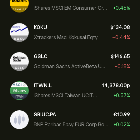
iShares MSCI EM Consumer Growth UCITS ETF
+0.46%
KOKU
‎$‎134.08
Xtrackers Msci Kokusai Eqty
-0.44%
GSLC
‎$‎146.65
Goldman Sachs ActiveBeta U.S. Large Cap Equity ETF
-0.18%
ITWN.L
14,378.00‎p‎
iShares MSCI Taiwan UCITS ETF
+0.57%
SRIUC.PA
‎€‎10.99
BNP Paribas Easy EUR Corp Bond SRI Fossil Free Ult
+0.02%