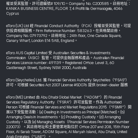
權並受其監管，許可證編號# 109/10。Company No. C200585。註冊地址：
KANIKA BUSINESS CENTRE, FLOOR 7, 4 Profiti Ilia Germasogeia, 4046
Cyprus
eToro (UK) Ltd 經 Financial Conduct Authority（FCA）授權並受其監管，可提
供投資相關服務，Firm Reference Number: 583263。在英格蘭註冊，
Company No. 07973792。註冊地址：24th floor, One Canada Square,
Canary Wharf, London E14 5AB, England。
eToro AUS Capital Limited 受 Australian Securities & Investments
Commission（ASIC）監管，可提供金融服務和產品。Australian Financial
Services Licence number: 491139。Registered Office: Level 3, 60
Castlereagh Street, Sydney NSW 2000, Australia
eToro (Seychelles) Ltd. 獲 Financial Services Authority Seychelles（"FSAS"）
許可，可根據 Securities Act 2007 License #SD076 提供 broker-dealer 服務
eToro (ME) Limited 由 Abu Dhabi Global Market（“ADGM”）的 Financial
Services Regulatory Authority（"FSRA"）許可並監管，作為 Authorised
Person 可根據 Financial Services and Market Regulations 2015（“FSMR”）開
展以下受監管活動：(a) Dealing in Investments as Principal (Matched)，(b)
Arranging Deals in Investments，(c) Providing Custody，(d) Arranging
Custody，以及 (e) Managing Assets（Financial Services Permission Number
220073）。其註冊地址和主要營業地點位於 Office 207 and 208, 15th Floor
Floor, Al Sarab Tower, ADGM Square, Al Maryah Island, Abu Dhabi, United
Arab Emirates（“UAE”）。