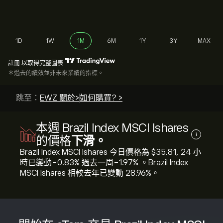
1D
1W
1M
6M
1Y
3Y
MAX
註冊
以取得完整圖表
＊過去的績效並非未來業績的指標。
跳至：
EWZ 關於>
如何購買? >
本週 Brazil Index MSCI Ishares
i
的價格
下滑。
Brazil Index MSCI Ishares 今日價格為 ‎$‎35.81, 24 小
時已變動‎-0.83‎% 過去一周‎-1.97‎% 。Brazil Index
MSCI Ishares 相較去年已變動 ‎28.96‎%。