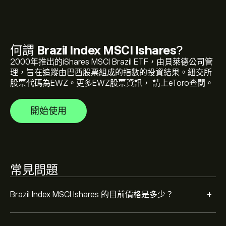
Brazil Index MSCI Ishares 的歷史高點是 ‎$‎80.23 美元
何謂
Brazil Index MSCI Ishares
?
選取 eToro 圖表上的「1D」或「1W」時間範圍，並縮小
以檢視Brazil Index MSCI Ishares 的歷史價格變動。Brazil
2000年推出的iShares MSCI Brazil ETF，由貝萊德公司管
Index MSCI Ishares 的價格在過去一年內介於 ‎$‎8.04 之
理，旨在追蹤由巴西股票組成的指數的投資結果。紐交所
間。
股票代碼為EWZ。更多EWZ股票資訊， 請上eToro查閱。
若要購買 EWZ，請瀏覽 eToro 網站上的「"Brazil Index
MSCI Ishares (EWZ)"」頁面。在建立帳戶並存入資金後，
請按一下 [交易] 按鈕並決定要購買多少 Brazil Index MSCI
開始使用
Ishares。您也可以下單，在未來以特定價格購買 EWZ。
常見問題
+
Brazil Index MSCI Ishares 的目前價格是多少？