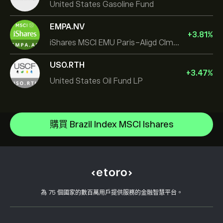
United States Gasoline Fund
EMPA.NV
+
3.81
%
iShares MSCI EMU Paris-Aligd Clmt UCITS ETF EUR A
USO.RTH
+
3.47
%
United States Oil Fund LP
Invesco S&P 500 Equal Weight ETF
iShares $ Treasury Bond 0-1yr UCITS ETF
說明中心
SS SPDR S&P 500 UCITS ETF
如何存款
購買 Brazil Index MSCI Ishares
CopyTrading 如何運作
VanEck Semiconductor UCITS ETF
如何提款
負責任的交易
iShares Physical Gold ETC
為什麼選擇 eToro
開設帳戶
何謂槓桿與保證金
State Street SPDR S&P 500 ETF
eToro 評論
如何驗證您的帳戶
Cookie 政策
買入與買出說明
職涯
客戶服務
隱私權政策
稅務報告
邀請朋友
我們的辦事處
用戶端漏洞
為 75 個國家的數百萬用戶提供服務的金融智慧平台。
監管
學院
關聯計畫
可達性
風險揭露
eToro 俱樂部
版本說明
條款與條件