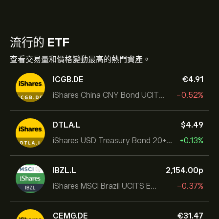
流行的
ETF
查看交易量和價格變動最高的熱門資產。
ICGB.DE
‎€‎4.91
iShares China CNY Bond UCITS ETF
-0.52%
DTLA.L
‎$‎4.49
iShares USD Treasury Bond 20+yr UCITS ETF
+0.13%
IBZL.L
2,154.00‎p‎
iShares MSCI Brazil UCITS ETF (Dist)
-0.37%
CEMG.DE
‎€‎31.47