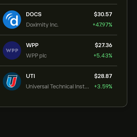
DOCS
‎$‎30.57
Doximity Inc.
+47.97%
WPP
‎$‎27.36
WPP plc
+5.43%
UTI
‎$‎28.87
Universal Technical Institut
+3.59%