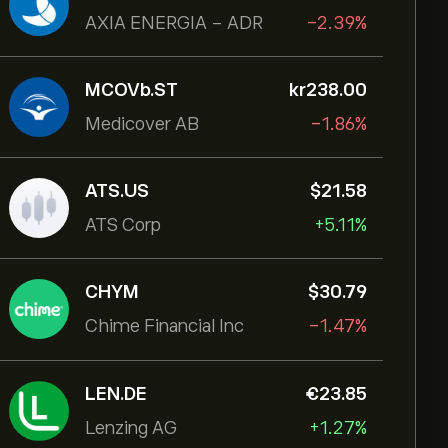
AXIA ENERGIA - ADR
-2.39%
MCOVb.ST
‎kr‎238.00
Medicover AB
-1.86%
ATS.US
‎$‎21.58
ATS Corp
+5.11%
CHYM
‎$‎30.79
Chime Financial Inc
-1.47%
LEN.DE
‎€‎23.85
Lenzing AG
+1.27%