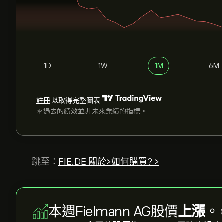
1D
1W
1M
6M
註冊
以取得完整圖表
＊過去的績效並非未來業績的指標。
跳至：
FIE.DE 關於>
如何購買? >
本週Fielmann AG股價
上漲
。