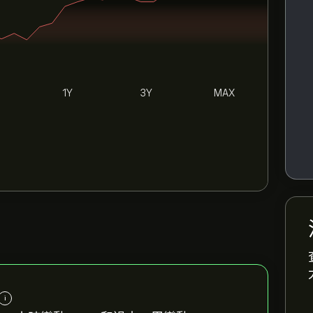
1Y
3Y
MAX
i