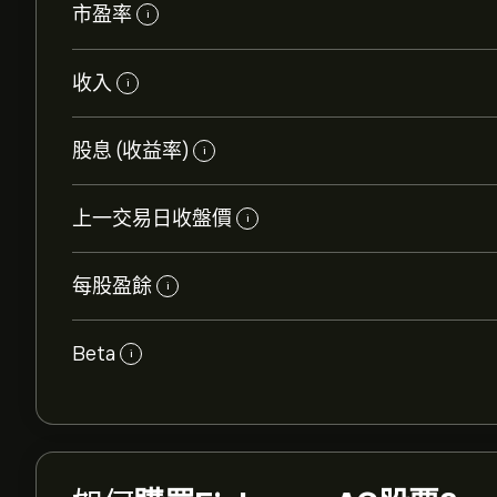
市盈率
i
收入
i
股息 (收益率)
i
上一交易日收盤價
i
每股盈餘
i
Beta
i