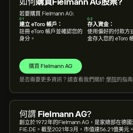
如何
購買Fielmann AG股票?
若要購買 Fielmann AG:
01
02
建立 eToro 帳戶：
存入資金：
註冊 eToro 帳戶並確認您的
使用偏好的付款方
身分。
金存入您的 eToro
購買 Fielmann AG
是否需要更多資訊？請查看我們關於
學院
的指南
FIE.DE 現價為‎€‎42.10。
何謂
Fielmann AG
?
Fielmann AG 的平均目標價為 ‎€‎42.10。
註冊
e
創立於1972年的Fielmann AG，是家總部在
FIE.DE。截至2021年3月，市值達56.21億