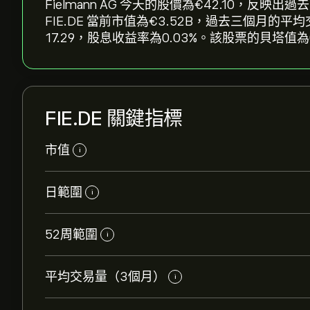
Fielmann AG 今天的股價為‎€‎42.10，反映出過
FIE.DE 當前市值為‎€‎3.52B，過去三個月的平
17.29，股息收益率為0.03%。該股票的貝塔值為0
FIE.DE 關鍵指標
市值
i
日範圍
i
52周範圍
i
平均交易量（3個月）
i