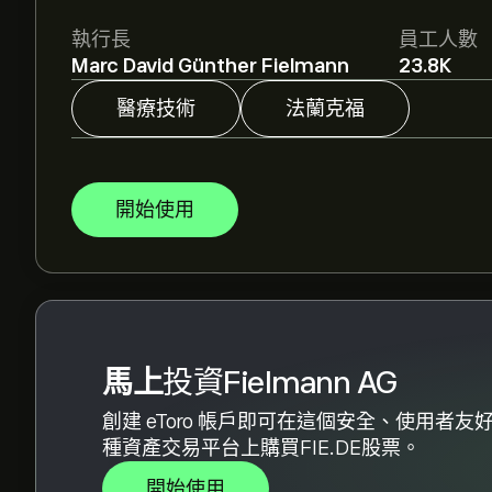
分析師根據市場趨勢、財務報告和預期增長對Fiel
執行長
員工人數
價格走勢。
Marc David Günther Fielmann
23.8K
Fielmann AG 的市值是 ‎€‎3.52B 美元
醫療技術
法蘭克福
開始使用
馬上
投資Fielmann AG
創建 eToro 帳戶即可在這個安全、使用者友
種資產交易平台上購買FIE.DE股票。
開始使用