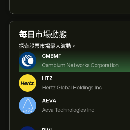
每日
市場動態
探索股票市場最大波動。
CMBMF
Cambium Networks Corporation
HTZ
Hertz Global Holdings Inc
AEVA
Aeva Technologies Inc