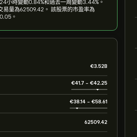
去24小時變動‎0.84‎%和過去一周變動‎3.44‎%。
均交易量為62509.42。 該股票的市盈率為
.05。
‎€‎3.52B
‎€‎41.7
-
‎€‎42.25
‎€‎38.14
-
‎€‎58.61
62509.42