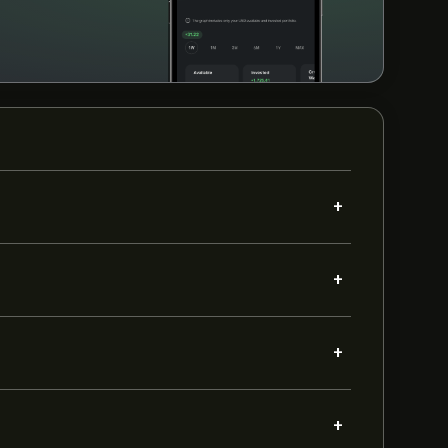
+
+
+
+