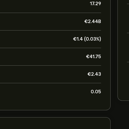
17.29
‎€‎2.44B
‎€‎1.4 (0.03%)
‎€‎41.75
‎€‎2.43
0.05