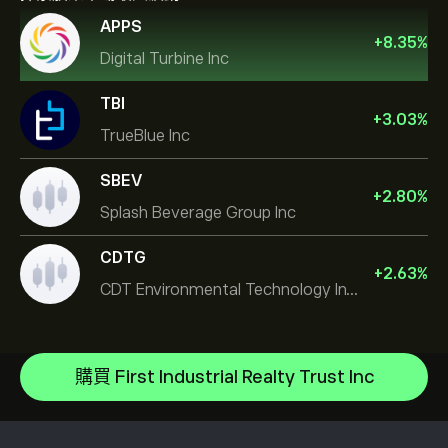
APPS
+
8.35
%
Digital Turbine Inc
TBI
+
3.03
%
TrueBlue Inc
SBEV
+
2.80
%
Splash Beverage Group Inc
CDTG
+
2.63
%
CDT Environmental Technology Investment Holdings L
Micron Technology, Inc.
Space Exploration Technologies Corp
說明中心
Alphabet Inc Class A
如何存款
購買 First Industrial Realty Trust Inc
CopyTrading 如何運作
JPMorgan Chase & Co
如何提款
負責任的交易
Vistra Corp
為什麼選擇 eToro
開設帳戶
何謂槓桿與保證金
Constellation Energy Corp