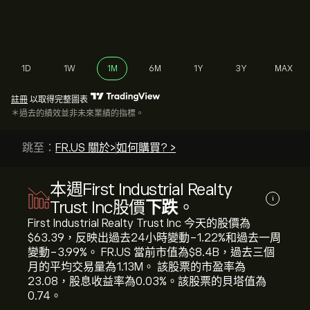
1D
1W
1M
6M
1Y
3Y
MAX
註冊
以取得完整圖表
＊過去的績效並非未來業績的指標。
跳至：
FR.US 關於>
如何購買? >
本週First Industrial Realty
i
Trust Inc股價
下跌
。
First Industrial Realty Trust Inc 今天的股價為‎
$‎63.39，反映出過去24小時變動‎-1.22‎%和過去一周
變動‎-3.99‎%。 FR.US 當前市值為‎$‎8.4B，過去三個
月的平均交易量為1.13M。 該股票的市盈率為
23.08，股息收益率為0.03%。該股票的貝塔值為
0.74。