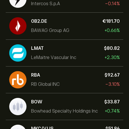
Intercos S.p.A
-0.14%
0B2.DE
‎€‎181.70
BAWAG Group AG
+0.66%
LMAT
‎$‎80.82
LeMaitre Vascular Inc
+2.30%
RBA
‎$‎92.67
RB Global INC
-3.10%
BOW
‎$‎33.87
Bowhead Specialty Holdings Inc
+0.74%
MKC/V.US
‎$‎51.86