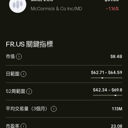
McCormick & Co Inc/MD
-1.16%
FR.US 關鍵指標
市值
‎$‎8.4B
i
‎$‎62.71
-
‎$‎64.59
日範圍
i
‎$‎42.34
-
‎$‎69.8
52周範圍
i
平均交易量（3個月）
1.13M
i
市盈率
23.08
i