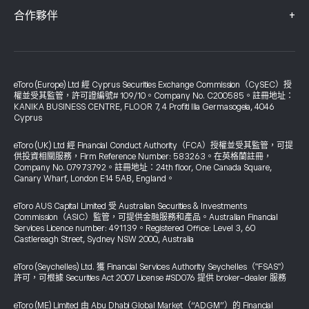
+
合作夥伴
eToro (Europe) Ltd 經 Cyprus Securities Exchange Commission（CySEC）授
權並受其監管，許可證編號# 109/10。Company No. C200585。註冊地址：
KANIKA BUSINESS CENTRE, FLOOR 7, 4 Profiti Ilia Germasogeia, 4046
Cyprus
eToro (UK) Ltd 經 Financial Conduct Authority（FCA）授權並受其監管，可提
供投資相關服務，Firm Reference Number: 583263。在英格蘭註冊，
Company No. 07973792。註冊地址：24th floor, One Canada Square,
Canary Wharf, London E14 5AB, England。
eToro AUS Capital Limited 受 Australian Securities & Investments
Commission（ASIC）監管，可提供金融服務和產品。Australian Financial
Services Licence number: 491139。Registered Office: Level 3, 60
Castlereagh Street, Sydney NSW 2000, Australia
eToro (Seychelles) Ltd. 獲 Financial Services Authority Seychelles（"FSAS"）
許可，可根據 Securities Act 2007 License #SD076 提供 broker-dealer 服務
eToro (ME) Limited 由 Abu Dhabi Global Market（“ADGM”）的 Financial