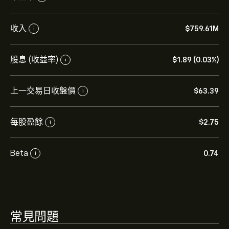
FR.US 現價為‎$‎63.39。
收入
‎$‎759.61M
i
股息 (收益率)
‎$‎1.89 (0.03%)
i
First Industrial Realty Trust Inc 的平均目標價為
‎$‎63.39。
註冊
eToro 以取得詳細的分析師預測及目標價
上一交易日收盤價
格。
‎$‎63.39
i
分析師根據市場趨勢、財務報告和預期增長對First
每股盈餘
‎$‎2.75
i
Industrial Realty Trust Inc的預測。查看最新預測以了解
未來價格走勢。
First Industrial Realty Trust Inc 的市值是 ‎$‎8.4B 美元
Beta
0.74
i
常見問題