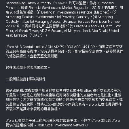
Services Regulatory Authority（"FSRA"）許可並監管，作為 Authorised
Person 可根據 Financial Services and Market Regulations 2015（“FSMR”）開
展以下受監管活動：(a) Dealing in Investments as Principal (Matched)，(b)
Arranging Deals in Investments，(c) Providing Custody，(d) Arranging
Custody，以及 (e) Managing Assets（Financial Services Permission Number
220073）。其註冊地址和主要營業地點位於 Office 207 and 208, 15th Floor
Floor, Al Sarab Tower, ADGM Square, Al Maryah Island, Abu Dhabi, United
Arab Emirates（“UAE”）。
eToro AUS Capital Limited ACN 612 791 803 AFSL 491139。加密資產不受監
管且具有高度投機性。沒有消費者保護。您可能會損失全部資本。請參閱我們
的
條款與條件
。
查看完整免責聲明
過往表現並不代表未來結果。
一般風險披露
|
條款與條件
透過跟隨和/或複製或再現其他交易者的交易來使用 eToro 進行交易涉及高水
平風險，即使是在跟隨和/或複製或再現表現最佳的交易者時也是如此。此類
風險包括：您可能在跟隨/複製可能缺乏經驗/不專業的交易者的交易決策，或
其最終目的或意圖、財務狀況可能與您不同的交易者。eToro 社群成員的過往
表現並不是其未來表現的可靠指標。
eToro 社交交易平台上的內容由其社群成員生成，不包含 eToro 或代表 eToro
提供的建議或推薦 - Your Social Investment Network。