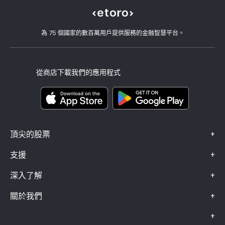
eToro 評論
如何驗證您的帳戶
Cookie 政策
買入與買出說明
職涯
客戶服務
隱私權政策
稅務報告
邀請朋友
我們的辦事處
用戶端漏洞
為 75 個國家的數百萬用戶提供服務的金融智慧平台。
監管
學院
關聯計畫
可達性
風險揭露
eToro 俱樂部
版本說明
條款與條件
投資保險
從商店下載我們的應用程式
關鍵資訊文件
Smart Portfolios
投訴資料（FCA 客戶）
+
頂尖的股票
+
支援
+
深入了解
+
關於我們
+