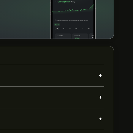
+
+
+