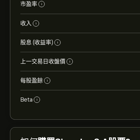
市盈率
i
收入
i
股息 (收益率)
i
上一交易日收盤價
i
每股盈餘
i
Beta
i