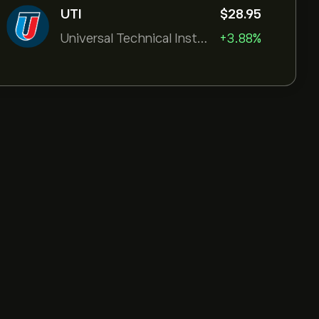
UTI
‎$‎28.95
Universal Technical Institut
+3.88%