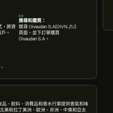
03
搜尋和購買：
式，將資
搜尋 Givaudan S.A(GIVN.ZU)
 帳戶。
頁面，並下訂單購買
Givaudan S.A。
。
該公司為食品、飲料、消費品和香水行業提供香氣和味
在北美和拉丁美洲、歐洲、非洲、中東和亞太
註冊
eToro 以取得詳細的分析師預測及目標價