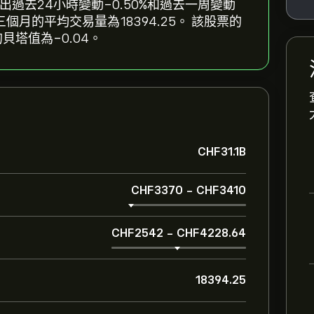
0，反映出過去24小時變動‎-0.50‎%和過去一周變動‎
B，過去三個月的平均交易量為18394.25。 該股票的
貝塔值為-0.04。
‎CHF‎31.1B
‎CHF‎3370
-
‎CHF‎3410
‎CHF‎2542
-
‎CHF‎4228.64
18394.25