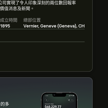
該公司實現了令人印象深刻的兩位數回報率
N價值消息及新聞。
udan S.A的預測。查看最新預測以了解未
成立時間
總部位置
1895
Vernier, Geneve (Geneva), CH
的建議，整體共識為 適度買入。
好的多