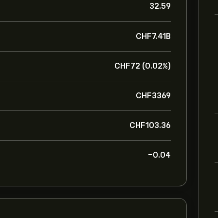
32.59
‎CHF‎7.41B
‎CHF‎72 (0.02%)
‎CHF‎3369
‎CHF‎103.36
-0.04