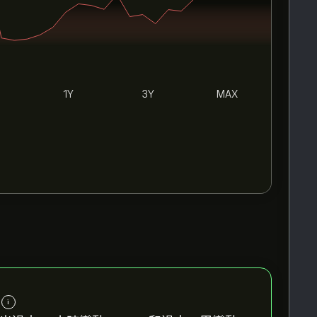
1Y
3Y
MAX
i