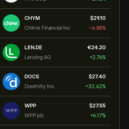
CHYM
‎$‎29.10
Chime Financial Inc
-6.88%
LEN.DE
‎€‎24.20
Lenzing AG
+2.76%
DOCS
‎$‎27.40
Doximity Inc.
+32.62%
WPP
‎$‎27.55
WPP plc
+6.17%