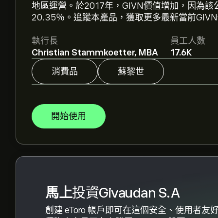
地區運營。於2017年，GIVN價值增加，因為
格。
20.35％。追蹤本產品，獲取更多最新當前GIV
分析師根據市場趨勢、財務報告和預期增長對Giva
執行長
員工人數
來價格走勢。
Christian Stammkoetter, MBA
17.6K
Givaudan S.A 的市值是 ‎CHF‎31.1B 美元
消費品
蘇黎世
根據 3 位分析師在過去三個月對 GIVN.ZU 
開始使用
馬上
投資Givaudan S.A
創建 eToro 帳戶即可在這個安全、使用者友