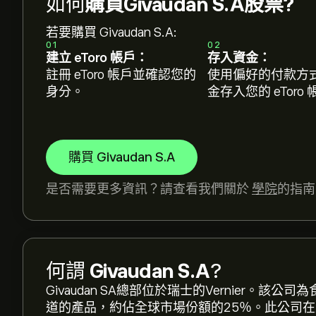
如何
購買Givaudan S.A股票?
若要購買 Givaudan S.A:
01
02
建立 eToro 帳戶：
存入資金：
註冊 eToro 帳戶並確認您的
使用偏好的付款方
身分。
金存入您的 eToro
購買 Givaudan S.A
是否需要更多資訊？請查看我們關於
學院
的指南
GIVN.ZU 現價為‎CHF‎3,369.00。
何謂
Givaudan S.A
?
Givaudan SA總部位於瑞士的Vernier。
道的產品，約佔全球市場份額的25％。此公司
Givaudan S.A 的平均目標價為 ‎CHF‎3,369.00。