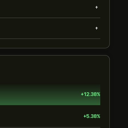
+
+
+
12.38
%
+
5.38
%