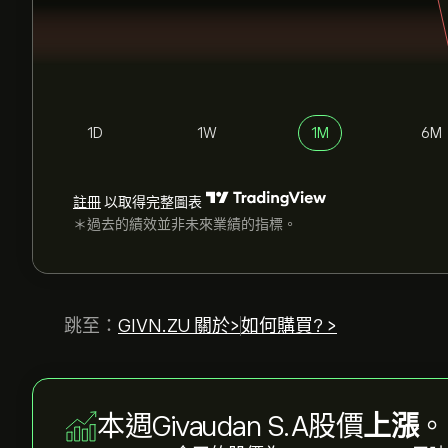
1D
1W
1M
6M
註冊
以取得完整圖表
＊過去的績效並非未來業績的指標。
跳至：
GIVN.ZU 關於>
如何購買? >
本週Givaudan S.A股價
上漲
。