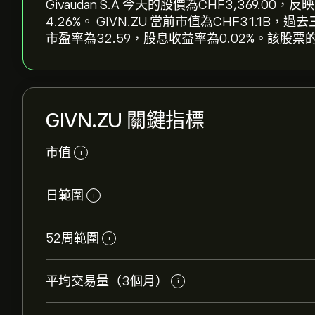
Givaudan S.A 今天的股價為‎CHF‎3,369.0
4.26‎%。 GIVN.ZU 當前市值為‎CHF‎31.1
市盈率為32.59，股息收益率為0.02%。該股票的
GIVN.ZU 關鍵指標
市值
i
日範圍
i
52周範圍
i
平均交易量（3個月）
i