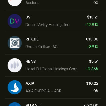
Acciona
0%
DV
‎$‎13.21
DoubleVerify Holdings Inc
+12.81%
RHK.DE
‎€‎13.30
Rhoen Klinikum AG
+3.91%
HBNB
‎$‎5.51
Hotel101 Global Holdings Corp
+0.36%
AXIA
‎$‎10.22
AXIA ENERGIA - ADR
0%
VITR.ST
‎kr‎90.00