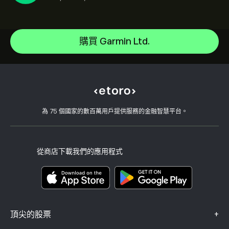
Celestica Inc
Apple
說明中心
Alphabet
如何存款
購買 Garmin Ltd.
CopyTrading 如何運作
Meta Platforms Inc
如何提款
負責任的交易
Microsoft
為什麼選擇 eToro
開設帳戶
何謂槓桿與保證金
Amazon.com Inc
eToro 評論
如何驗證您的帳戶
Cookie 政策
買入與買出說明
職涯
客戶服務
隱私權政策
稅務報告
邀請朋友
我們的辦事處
用戶端漏洞
為 75 個國家的數百萬用戶提供服務的金融智慧平台。
監管
學院
關聯計畫
可達性
風險揭露
eToro 俱樂部
版本說明
條款與條件
投資保險
從商店下載我們的應用程式
關鍵資訊文件
Smart Portfolios
投訴資料（FCA 客戶）
+
頂尖的股票