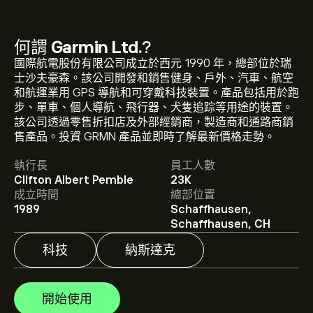
何謂
Garmin Ltd.
?
國際航電股份有限公司成立於西元 1990 年，總部位於瑞
士沙夫豪森。該公司開發和銷售健身、戶外、汽車、航空
和航運業用 GPS 導航和可穿戴科技裝置。產品包括用於跑
步、單車、個人導航、飛行器、犬隻追踪等用途的裝置。
GRMN 現價為‎$‎310.89。
該公司透過零售折扣店及外部經銷商，製造商和通路商銷
售產品。投資 GRMN 產品並即時了解最新價格走勢。
執行長
員工人數
Garmin Ltd. 的平均目標價為 ‎$‎310.89。
註冊
eToro 以取
Clifton Albert Pemble
23K
得詳細的分析師預測及目標價格。
成立時間
總部位置
1989
Schaffhausen,
分析師根據市場趨勢、財務報告和預期增長對Garmin Ltd.
Schaffhausen, CH
的預測。查看最新預測以了解未來價格走勢。
科技
納斯達克
Garmin Ltd. 的市值是 ‎$‎59.96B 美元
開始使用