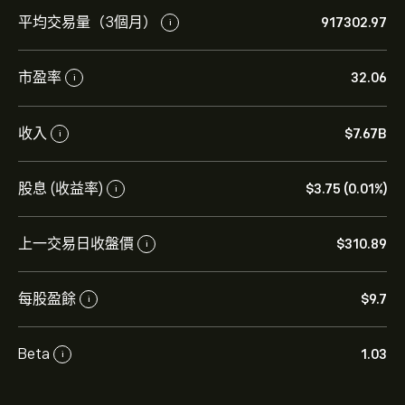
平均交易量（3個月）
917302.97
i
市盈率
32.06
i
收入
‎$‎7.67B
i
股息 (收益率)
‎$‎3.75 (0.01%)
i
上一交易日收盤價
‎$‎310.89
i
每股盈餘
‎$‎9.7
i
Beta
1.03
i