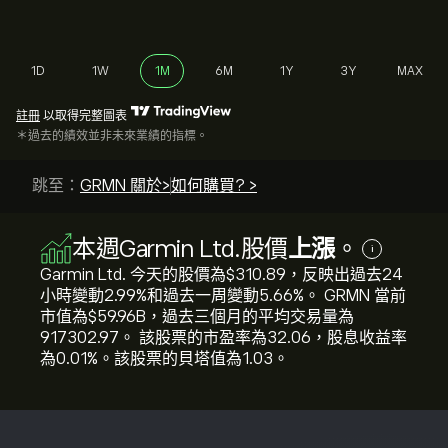
1D
1W
1M
6M
1Y
3Y
MAX
註冊
以取得完整圖表
＊過去的績效並非未來業績的指標。
跳至：
GRMN 關於>
如何購買? >
本週Garmin Ltd.股價
上漲
。
i
Garmin Ltd. 今天的股價為‎$‎310.89，反映出過去24
小時變動‎2.99‎%和過去一周變動‎5.66‎%。 GRMN 當前
市值為‎$‎59.96B，過去三個月的平均交易量為
917302.97。 該股票的市盈率為32.06，股息收益率
為0.01%。該股票的貝塔值為1.03。