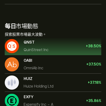
每日
市場動態
探索股票市場最大波動。
QNST
+
38.50
%
QuinStreet Inc
OABI
+
37.50
%
OmniAb Inc
HUIZ
+
37.18
%
Huize Holding Ltd
EXFY
+
35.86
%
Expensify Inc - A