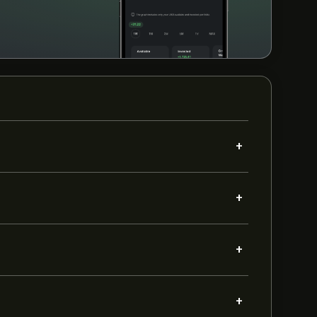
+
+
+
+