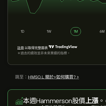
1D
1W
1M
6M
註冊
以取得完整圖表
＊過去的績效並非未來業績的指標。
跳至：
HMSO.L 關於>
如何購買? >
本週Hammerson股價
上漲
。