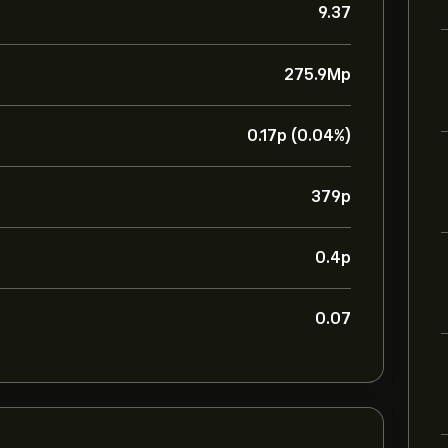
9.37
275.9M‎p‎
0.17‎p‎ (0.04%)
379‎p‎
0.4‎p‎
0.07