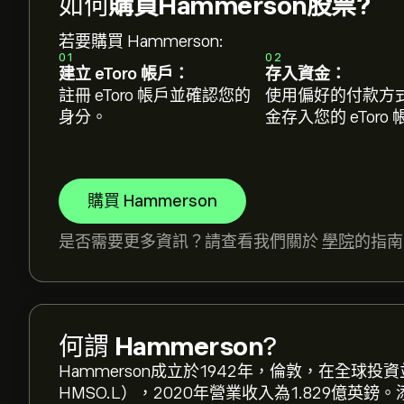
如何
購買Hammerson股票?
若要購買 Hammerson:
01
02
建立 eToro 帳戶：
存入資金：
註冊 eToro 帳戶並確認您的
使用偏好的付款方
身分。
金存入您的 eToro
購買 Hammerson
是否需要更多資訊？請查看我們關於
學院
的指南
HMSO.L 現價為379.6000‎p‎。
何謂
Hammerson
?
Hammerson 的平均目標價為 379.6000‎p‎。
註冊
Hammerson成立於1942年，倫敦，在全球
格。
HMSO.L），2020年營業收入為1.829億英鎊