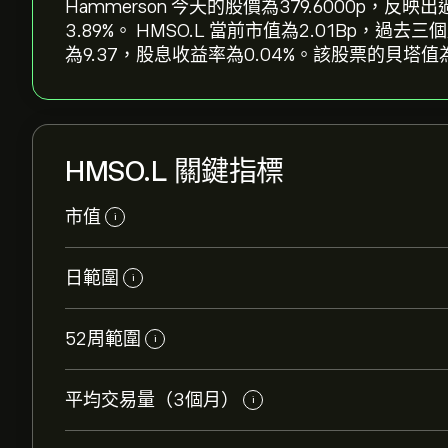
Hammerson 今天的股價為379.6000‎p‎，反映
3.89‎%。 HMSO.L 當前市值為2.01B‎p‎，
為9.37，股息收益率為0.04%。該股票的貝塔值為
HMSO.L 關鍵指標
市值
i
日範圍
i
52周範圍
i
平均交易量（3個月）
i