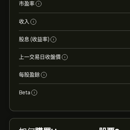
市盈率
i
收入
i
股息 (收益率)
i
上一交易日收盤價
i
每股盈餘
i
Beta
i