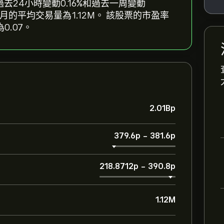
出過去24小時變動‎0.16‎%和過去一周變動‎
過去三個月的平均交易量為1.12M。 該股票的市盈率
0.07。
2.01B‎p‎
379.6‎p‎
-
381.6‎p‎
218.8712‎p‎
-
390.8‎p‎
1.12M