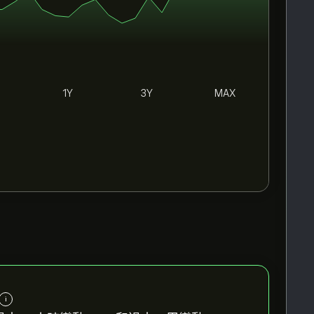
1Y
3Y
MAX
i