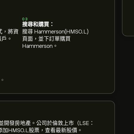
03
搜尋和購買：
式，將資
搜尋 Hammerson(HMSO.L)
 帳戶。
頁面，並下訂單購買
Hammerson。
。
eToro 以取得詳細的分析師預測及目標價
投資並開發房地產。公司於倫敦上市（LSE：
。添加HMSO.L股票，查看最新股價。