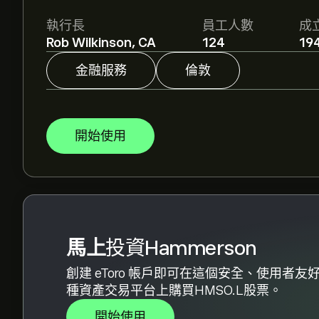
分析師根據市場趨勢、財務報告和預期增長對Ham
執行長
員工人數
成
價格走勢。
Rob Wilkinson, CA
124
19
Hammerson 的市值是 2.01B‎p‎ 美元
金融服務
倫敦
根據 0 位分析師在過去三個月對 HMSO.L 的
開始使用
馬上
投資Hammerson
創建 eToro 帳戶即可在這個安全、使用者友
種資產交易平台上購買HMSO.L股票。
開始使用