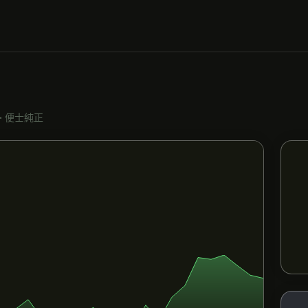
•
便士純正