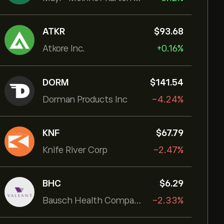
ATKR
‎$‎93.68
Atkore Inc.
+0.16%
DORM
‎$‎141.54
Dorman Products Inc
-4.24%
KNF
‎$‎67.79
Knife River Corp
-2.47%
BHC
‎$‎6.29
Bausch Health Companies Inc
-2.33%