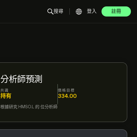
搜尋
登入
註冊
分析師預測
共識
價格目標
持有
334.00
根據研究
HMSO.L
的
位分析師