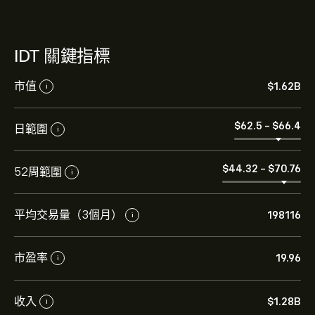
IDT 關鍵指標
市值
‎$‎1.62B
i
‎$‎62.5
-
‎$‎66.4
日範圍
i
‎$‎44.32
-
‎$‎70.76
52周範圍
i
平均交易量（3個月）
198116
i
市盈率
19.96
i
收入
‎$‎1.28B
i