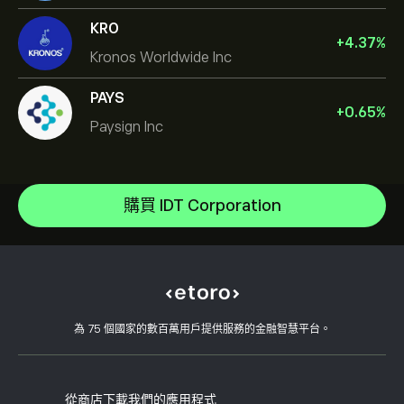
KRO
+
4.37
%
Kronos Worldwide Inc
PAYS
+
0.65
%
Paysign Inc
NVIDIA Corporation
Amazon.com Inc
說明中心
Microsoft
如何存款
購買 IDT Corporation
CopyTrading 如何運作
Apple
如何提款
負責任的交易
Meta Platforms Inc
為什麼選擇 eToro
開設帳戶
何謂槓桿與保證金
Celestica Inc
eToro 評論
如何驗證您的帳戶
Cookie 政策
買入與買出說明
職涯
客戶服務
隱私權政策
稅務報告
邀請朋友
我們的辦事處
用戶端漏洞
為 75 個國家的數百萬用戶提供服務的金融智慧平台。
監管
學院
關聯計畫
可達性
風險揭露
eToro 俱樂部
版本說明
條款與條件
投資保險
從商店下載我們的應用程式