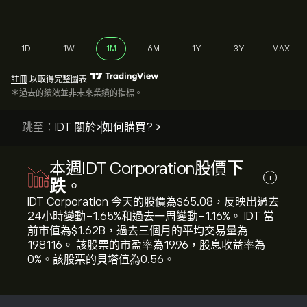
1D
1W
1M
6M
1Y
3Y
MAX
註冊
以取得完整圖表
＊過去的績效並非未來業績的指標。
跳至：
IDT 關於>
如何購買? >
本週IDT Corporation股價
下
i
跌
。
IDT Corporation 今天的股價為‎$‎65.08，反映出過去
24小時變動‎-1.65‎%和過去一周變動‎-1.16‎%。 IDT 當
前市值為‎$‎1.62B，過去三個月的平均交易量為
198116。 該股票的市盈率為19.96，股息收益率為
0%。該股票的貝塔值為0.56。