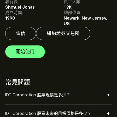
執行長
員工人數
IDT Corporation 的平均目標價為 ‎$‎65.08。
註冊
eToro 以
Shmuel Jonas
1.9K
取得詳細的分析師預測及目標價格。
成立時間
總部位置
1990
Newark, New Jersey,
分析師根據市場趨勢、財務報告和預期增長對IDT
US
Corporation的預測。查看最新預測以了解未來價格走
勢。
電信
紐約證券交易所
IDT Corporation 的市值是 ‎$‎1.62B 美元
開始使用
常見問題
+
IDT Corporation 股票現價是多少？
+
IDT Corporation 股票未來的目標價格是多少？