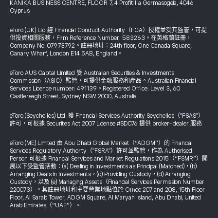
KANIKA BUSINESS CENTRE, FLOOR 7, 4 Profiti Ilia Germasogeia, 4046
Cyprus
eToro (UK) Ltd 經 Financial Conduct Authority（FCA）授權並受其監管，可提
供投資相關服務，Firm Reference Number: 583263。在英格蘭註冊，
Company No. 07973792。註冊地址：24th floor, One Canada Square,
Canary Wharf, London E14 5AB, England。
eToro AUS Capital Limited 受 Australian Securities & Investments
Commission（ASIC）監管，可提供金融服務和產品。Australian Financial
Services Licence number: 491139。Registered Office: Level 3, 60
Castlereagh Street, Sydney NSW 2000, Australia
eToro (Seychelles) Ltd. 獲 Financial Services Authority Seychelles（"FSAS"）
許可，可根據 Securities Act 2007 License #SD076 提供 broker-dealer 服務
eToro (ME) Limited 由 Abu Dhabi Global Market（“ADGM”）的 Financial
Services Regulatory Authority（"FSRA"）許可並監管，作為 Authorised
Person 可根據 Financial Services and Market Regulations 2015（“FSMR”）開
展以下受監管活動：(a) Dealing in Investments as Principal (Matched)，(b)
Arranging Deals in Investments，(c) Providing Custody，(d) Arranging
Custody，以及 (e) Managing Assets（Financial Services Permission Number
220073）。其註冊地址和主要營業地點位於 Office 207 and 208, 15th Floor
Floor, Al Sarab Tower, ADGM Square, Al Maryah Island, Abu Dhabi, United
Arab Emirates（“UAE”）。