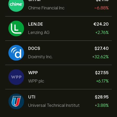
Chime Financial Inc
-6.88%
LEN.DE
‎€‎24.20
Lenzing AG
+2.76%
DOCS
‎$‎27.40
Doximity Inc.
+32.62%
WPP
‎$‎27.55
WPP plc
+6.17%
UTI
‎$‎28.95
Universal Technical Institut
+3.88%