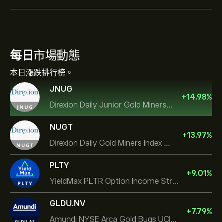
每日
市場動態
本日漲跌排行榜。
JNUG
+
14.98
%
Direxion Daily Junior Gold Miners Index Bull 2X ETF
NUGT
+
13.97
%
Direxion Daily Gold Miners Index Bull 2X ETF
PLTY
+
9.01
%
YieldMax PLTR Option Income Strategy ETF
GLDU.NV
+
7.79
%
Amundi NYSE Arca Gold Bugs UCITS ETF Dist