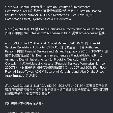
eToro AUS Capital Limited 受 Australian Securities & Investments
Commission（ASIC）監管，可提供金融服務和產品。Australian Financial
Services Licence number: 491139。Registered Office: Level 3, 60
Castlereagh Street, Sydney NSW 2000, Australia
eToro (Seychelles) Ltd. 獲 Financial Services Authority Seychelles（"FSAS"）
許可，可根據 Securities Act 2007 License #SD076 提供 broker-dealer 服務
eToro (ME) Limited 由 Abu Dhabi Global Market（“ADGM”）的 Financial
Services Regulatory Authority（"FSRA"）許可並監管，作為 Authorised
Person 可根據 Financial Services and Market Regulations 2015（“FSMR”）開
展以下受監管活動：(a) Dealing in Investments as Principal (Matched)，(b)
Arranging Deals in Investments，(c) Providing Custody，(d) Arranging
Custody，以及 (e) Managing Assets（Financial Services Permission Number
220073）。其註冊地址和主要營業地點位於 Office 207 and 208, 15th Floor
Floor, Al Sarab Tower, ADGM Square, Al Maryah Island, Abu Dhabi, United
Arab Emirates（“UAE”）。
eToro AUS Capital Limited ACN 612 791 803 AFSL 491139。加密資產不受監
管且具有高度投機性。沒有消費者保護。您可能會損失全部資本。請參閱我們
的
條款與條件
。
查看完整免責聲明
過往表現並不代表未來結果。