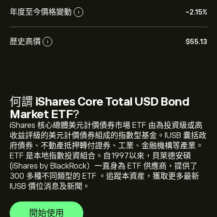
年度至今價格變動
-2.15%
i
歷史高價
‎$‎55.13
i
IUSB 的目前價格是 ‎$‎45.54 美元
何謂
iShares Core Total USD Bond
Market ETF
?
iShares 核心總體美元計價債券市場 ETF 由為投資級或高
收益評級的美元計價債券組成的指數型基金。IUSB 囊括政
iShares Core Total USD Bond Market ETF 的歷史高點是
府債券、不動產抵押轉付證券、工業、金融機構等產業。
‎$‎55.13 美元
ETF 是本地指數投資組合。自1997以來，貝萊德安碩
(iShares by BlackRock）一直身為 ETF 供應商，提供了
300 多種不同類型的 ETF 。追蹤本資産，獲取更多最新
選取 eToro 圖表上的「1D」或「1W」時間範圍，並縮小
IUSB 價位消息及新聞。
以檢視iShares Core Total USD Bond Market ETF 的歷史
價格變動。iShares Core Total USD Bond Market ETF 的
開始使用
價格在過去一年內介於 ‎$‎-0.51 之間。