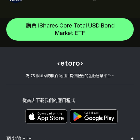
SPDR Gold
iShares $ Treasury Bond 0-1yr UCITS ETF
說明中心
購買 iShares Core Total USD Bond
iShares Silver Trust
如何存款
Market ETF
CopyTrading 如何運作
iShares Core MSCI World UCITS ETF
如何提款
負責任的交易
iShares Core S&P 500 UCITS ETF
為什麼選擇 eToro
開設帳戶
何謂槓桿與保證金
iShares Physical Gold ETC
eToro 評論
如何驗證您的帳戶
Cookie 政策
買入與買出說明
職涯
客戶服務
隱私權政策
稅務報告
邀請朋友
我們的辦事處
用戶端漏洞
為 75 個國家的數百萬用戶提供服務的金融智慧平台。
監管
學院
關聯計畫
可達性
風險揭露
eToro 俱樂部
版本說明
條款與條件
投資保險
從商店下載我們的應用程式
關鍵資訊文件
Smart Portfolios
投訴資料（FCA 客戶）
+
頂尖的 ETF