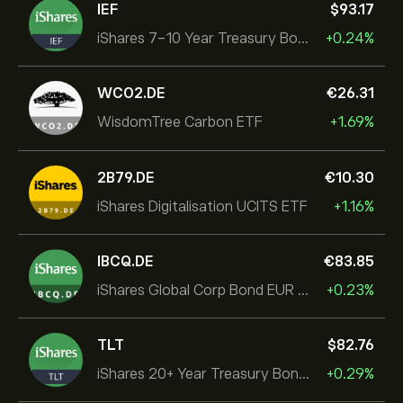
IEF
‎$‎93.17
iShares 7-10 Year Treasury Bond ETF
+0.24%
WCO2.DE
‎€‎26.31
WisdomTree Carbon ETF
+1.69%
2B79.DE
‎€‎10.30
iShares Digitalisation UCITS ETF
+1.16%
IBCQ.DE
‎€‎83.85
iShares Global Corp Bond EUR Hedged UCITS ETF Dist
+0.23%
TLT
‎$‎82.76
iShares 20+ Year Treasury Bond ETF
+0.29%