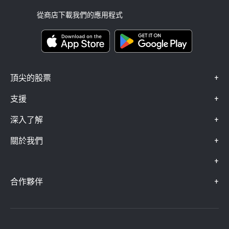
版本說明
條款與條件
投資保險
從商店下載我們的應用程式
關鍵資訊文件
Smart Portfolios
投訴資料（FCA 客戶）
+
頂尖的股票
+
支援
+
深入了解
+
關於我們
+
+
合作夥伴