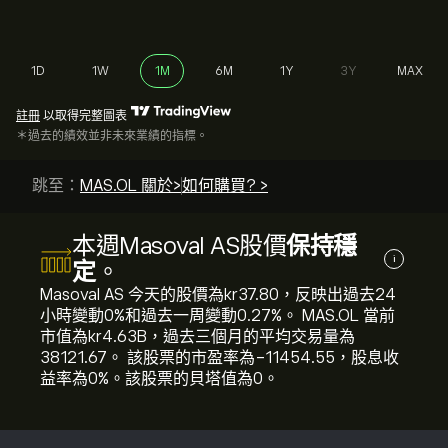
1D
1W
1M
6M
1Y
3Y
MAX
註冊
以取得完整圖表
＊過去的績效並非未來業績的指標。
跳至：
MAS.OL 關於>
如何購買? >
本週Masoval AS股價
保持穩
i
定
。
Masoval AS 今天的股價為‎kr‎37.80，反映出過去24
小時變動‎0‎%和過去一周變動‎0.27‎%。 MAS.OL 當前
市值為‎kr‎4.63B，過去三個月的平均交易量為
38121.67。 該股票的市盈率為-11454.55，股息收
益率為0%。該股票的貝塔值為0。