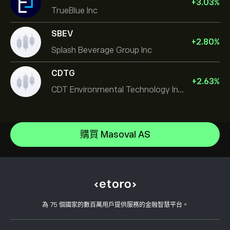
+
3.03
%
TrueBlue Inc
SBEV
+
2.80
%
Splash Beverage Group Inc
CDTG
+
2.63
%
CDT Environmental Technology Investment Holdings L
Micron Technology, Inc.
Space Exploration Technologies Corp
說明中心
Alphabet Inc Class A
如何存款
購買 Masoval AS
CopyTrading 如何運作
JPMorgan Chase & Co
如何提款
負責任的交易
Vistra Corp
為什麼選擇 eToro
開設帳戶
何謂槓桿與保證金
Constellation Energy Corp
eToro 評論
如何驗證您的帳戶
Cookie 政策
買入與買出說明
職涯
客戶服務
隱私權政策
稅務報告
邀請朋友
我們的辦事處
用戶端漏洞
為 75 個國家的數百萬用戶提供服務的金融智慧平台。
監管
學院
關聯計畫
可達性
風險揭露
eToro 俱樂部