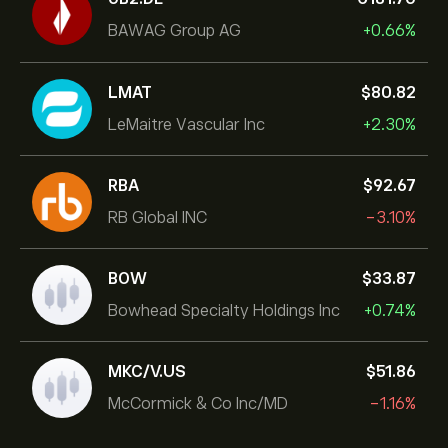
BAWAG Group AG
+0.66%
LMAT
‎$‎80.82
LeMaitre Vascular Inc
+2.30%
RBA
‎$‎92.67
RB Global INC
-3.10%
BOW
‎$‎33.87
Bowhead Specialty Holdings Inc
+0.74%
MKC/V.US
‎$‎51.86
McCormick & Co Inc/MD
-1.16%