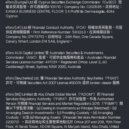
eToro (Europe) Ltd 經 Cyprus Securities Exchange Commission（CySEC）授
權並受其監管，許可證編號# 109/10。Company No. C200585。註冊地址：
KANIKA BUSINESS CENTRE, FLOOR 7, 4 Profiti Ilia Germasogeia, 4046
Cyprus
eToro (UK) Ltd 經 Financial Conduct Authority（FCA）授權並受其監管，可提
供投資相關服務，Firm Reference Number: 583263。在英格蘭註冊，
Company No. 07973792。註冊地址：24th floor, One Canada Square,
Canary Wharf, London E14 5AB, England。
eToro AUS Capital Limited 受 Australian Securities & Investments
Commission（ASIC）監管，可提供金融服務和產品。Australian Financial
Services Licence number: 491139。Registered Office: Level 3, 60
Castlereagh Street, Sydney NSW 2000, Australia
eToro (Seychelles) Ltd. 獲 Financial Services Authority Seychelles（"FSAS"）
許可，可根據 Securities Act 2007 License #SD076 提供 broker-dealer 服務
eToro (ME) Limited 由 Abu Dhabi Global Market（“ADGM”）的 Financial
Services Regulatory Authority（"FSRA"）許可並監管，作為 Authorised
Person 可根據 Financial Services and Market Regulations 2015（“FSMR”）開
展以下受監管活動：(a) Dealing in Investments as Principal (Matched)，(b)
Arranging Deals in Investments，(c) Providing Custody，(d) Arranging
Custody，以及 (e) Managing Assets（Financial Services Permission Number
220073）。其註冊地址和主要營業地點位於 Office 207 and 208, 15th Floor
Floor, Al Sarab Tower, ADGM Square, Al Maryah Island, Abu Dhabi, United