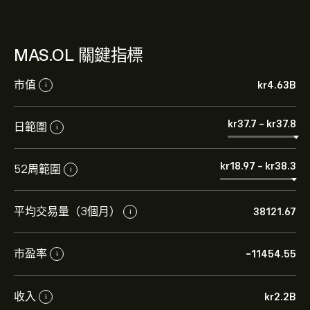
MAS.OL 關鍵指標
市值
‎kr‎4.63B
i
‎kr‎37.7
-
‎kr‎37.8
日範圍
i
‎kr‎18.97
-
‎kr‎38.3
52周範圍
i
平均交易量（3個月）
38121.67
i
市盈率
-11454.55
i
MAS.OL 現價為‎kr‎37.80。
收入
‎kr‎2.2B
i