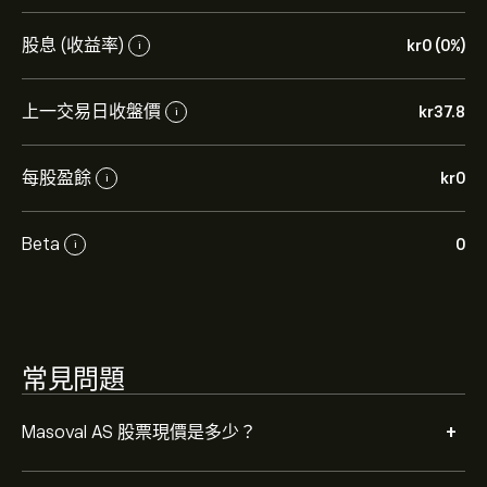
Masoval AS 的平均目標價為 ‎kr‎37.80。
註冊
eToro 以取得
股息 (收益率)
‎kr‎0 (0%)
i
詳細的分析師預測及目標價格。
上一交易日收盤價
‎kr‎37.8
i
分析師根據市場趨勢、財務報告和預期增長對Masoval AS
的預測。查看最新預測以了解未來價格走勢。
每股盈餘
‎kr‎0
i
Masoval AS 的市值是 ‎kr‎4.63B 美元
Beta
0
i
常見問題
+
Masoval AS 股票現價是多少？