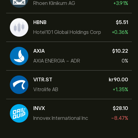
Rhoen Klinikum AG
+3.91%
HBNB
‎$‎5.51
Hotel101 Global Holdings Corp
+0.36%
AXIA
‎$‎10.22
AXIA ENERGIA - ADR
0%
VITR.ST
‎kr‎90.00
Vitrolife AB
+1.35%
INVX
‎$‎28.10
Innovex International Inc
-8.47%