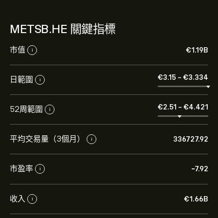
METSB.HE 關鍵指標
市值
‎€‎1.19B
i
‎€‎3.15
-
‎€‎3.334
日範圍
i
‎€‎2.51
-
‎€‎4.421
52周範圍
i
平均交易量（3個月）
336727.92
i
市盈率
-7.92
i
METSB.HE 現價為‎€‎3.340。
收入
‎€‎1.66B
i