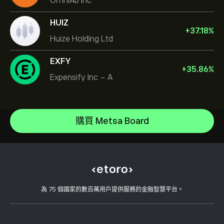
OmniAb Inc
HUIZ
+
37.18
%
Huize Holding Ltd
EXFY
+
35.86
%
Expensify Inc - A
Micron Technology, Inc.
Vistra Corp
說明中心
Lam Research Corp
如何存款
購買 Metsa Board
CopyTrading 如何運作
Applied Materials Inc
如何提款
負責任的交易
Johnson & Johnson
為什麼選擇 eToro
開設帳戶
何謂槓桿與保證金
Caterpillar
eToro 評論
如何驗證您的帳戶
Cookie 政策
買入與買出說明
職涯
客戶服務
隱私權政策
稅務報告
邀請朋友
我們的辦事處
用戶端漏洞
為 75 個國家的數百萬用戶提供服務的金融智慧平台。
監管
學院
關聯計畫
可達性
風險揭露
eToro 俱樂部
版本說明
條款與條件