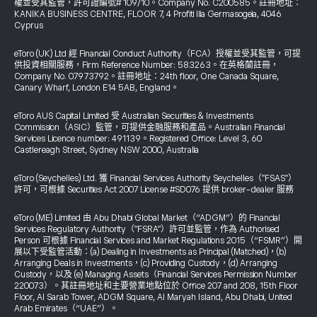
權並受其監管，許可證編號# 109/10。Company No. C200585。註冊地址：
KANIKA BUSINESS CENTRE, FLOOR 7, 4 Profiti Ilia Germasogeia, 4046
Cyprus
eToro (UK) Ltd 經 Financial Conduct Authority（FCA）授權並受其監管，可提
供投資相關服務，Firm Reference Number: 583263。在英格蘭註冊，
Company No. 07973792。註冊地址：24th floor, One Canada Square,
Canary Wharf, London E14 5AB, England。
eToro AUS Capital Limited 受 Australian Securities & Investments
Commission（ASIC）監管，可提供金融服務和產品。Australian Financial
Services Licence number: 491139。Registered Office: Level 3, 60
Castlereagh Street, Sydney NSW 2000, Australia
eToro (Seychelles) Ltd. 獲 Financial Services Authority Seychelles（"FSAS"）
許可，可根據 Securities Act 2007 License #SD076 提供 broker-dealer 服務
eToro (ME) Limited 由 Abu Dhabi Global Market（“ADGM”）的 Financial
Services Regulatory Authority（"FSRA"）許可並監管，作為 Authorised
Person 可根據 Financial Services and Market Regulations 2015（“FSMR”）開
展以下受監管活動：(a) Dealing in Investments as Principal (Matched)，(b)
Arranging Deals in Investments，(c) Providing Custody，(d) Arranging
Custody，以及 (e) Managing Assets（Financial Services Permission Number
220073）。其註冊地址和主要營業地點位於 Office 207 and 208, 15th Floor
Floor, Al Sarab Tower, ADGM Square, Al Maryah Island, Abu Dhabi, United
Arab Emirates（“UAE”）。