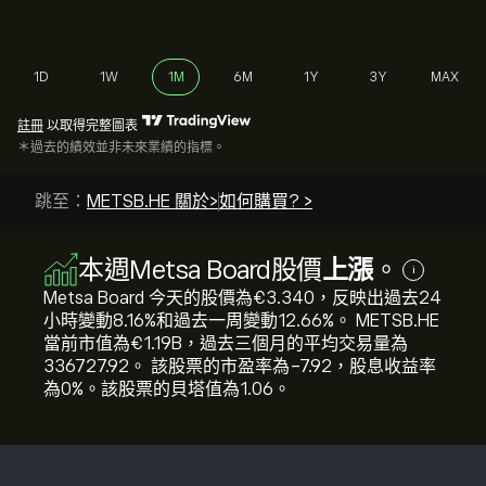
1D
1W
1M
6M
1Y
3Y
MAX
註冊
以取得完整圖表
＊過去的績效並非未來業績的指標。
跳至：
METSB.HE 關於>
如何購買? >
本週Metsa Board股價
上漲
。
i
Metsa Board 今天的股價為‎€‎3.340，反映出過去24
小時變動‎8.16‎%和過去一周變動‎12.66‎%。 METSB.HE
當前市值為‎€‎1.19B，過去三個月的平均交易量為
336727.92。 該股票的市盈率為-7.92，股息收益率
為0%。該股票的貝塔值為1.06。