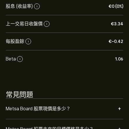
Metsa Board 的平均目標價為 ‎€‎3.340。
註冊
eToro 以取
股息 (收益率)
‎€‎0 (0%)
i
得詳細的分析師預測及目標價格。
上一交易日收盤價
‎€‎3.34
i
分析師根據市場趨勢、財務報告和預期增長對Metsa
Board的預測。查看最新預測以了解未來價格走勢。
每股盈餘
‎€‎-0.42
i
Metsa Board 的市值是 ‎€‎1.19B 美元
Beta
1.06
i
常見問題
+
Metsa Board 股票現價是多少？