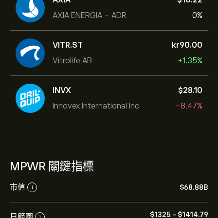
AXIA ENERGIA - ADR
0%
VITR.ST
‎kr‎90.00
Vitrolife AB
+1.35%
INVX
‎$‎28.10
Innovex International Inc
-8.47%
MPWR 關鍵指標
市值
‎$‎68.88B
i
‎$‎1325
-
‎$‎1414.79
日範圍
i