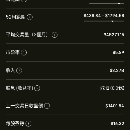
‎$‎438.34
-
‎$‎1794.58
52周範圍
i
平均交易量（3個月）
945271.15
i
市盈率
85.89
i
收入
‎$‎3.27B
i
股息 (收益率)
‎$‎7.12 (0.01%)
i
上一交易日收盤價
‎$‎1401.54
i
每股盈餘
‎$‎16.32
i