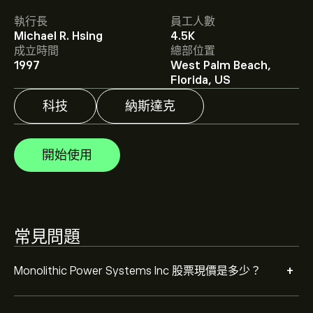
執行長
員工人數
Monolithic Power Systems Inc 的平均目標價為
Michael R. Hsing
4.5K
‎$‎1,401.54。
註冊
eToro 以取得詳細的分析師預測及目標
成立時間
總部位置
價格。
1997
West Palm Beach,
Florida, US
分析師根據市場趨勢、財務報告和預期增長對Monolithic
科技
納斯達克
Power Systems Inc的預測。查看最新預測以了解未來價
格走勢。
Monolithic Power Systems Inc 的市值是 ‎$‎68.88B 美元
開始使用
根據 10 位分析師在過去三個月對 MPWR 的建議，整體共
識為 大量買入。
常見問題
+
Monolithic Power Systems Inc 股票現價是多少？