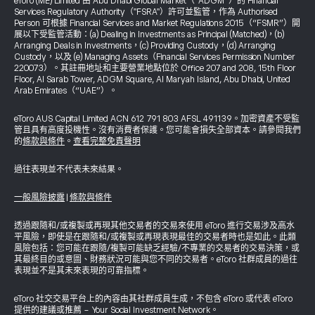
eToro (ME) Limited 由 Abu Dhabi Global Market（“ADGM”）的 Financial
Services Regulatory Authority（"FSRA"）許可並監管，作為 Authorised
Person 可根據 Financial Services and Market Regulations 2015（“FSMR”）開
展以下受監管活動：(a) Dealing in Investments as Principal (Matched)，(b)
Arranging Deals in Investments，(c) Providing Custody，(d) Arranging
Custody，以及 (e) Managing Assets（Financial Services Permission Number
220073）。其註冊地址和主要營業地點位於 Office 207 and 208, 15th Floor
Floor, Al Sarab Tower, ADGM Square, Al Maryah Island, Abu Dhabi, United
Arab Emirates（“UAE”）。
eToro AUS Capital Limited ACN 612 791 803 AFSL 491139。加密資產不受監
管且具有高度投機性。沒有消費者保護。您可能會損失全部資本。請參閱我們
的
條款與條件
。
查看完整免責聲明
過往表現並不代表未來結果。
一般風險披露
|
條款與條件
透過跟隨和/或複製或再現其他交易者的交易來使用 eToro 進行交易涉及高水
平風險，即使是在跟隨和/或複製或再現表現最佳的交易者時也是如此。此類
風險包括：您可能在跟隨/複製可能缺乏經驗/不專業的交易者的交易決策，或
其最終目的或意圖、財務狀況可能與您不同的交易者。eToro 社群成員的過往
表現並不是其未來表現的可靠指標。
eToro 社交交易平台上的內容由其社群成員生成，不包含 eToro 或代表 eToro
提供的建議或推薦 - Your Social Investment Network。