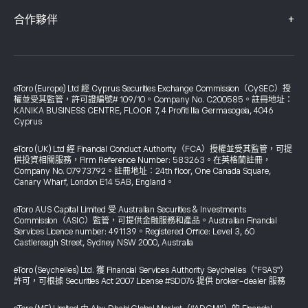
+
合作夥伴
eToro (Europe) Ltd 經 Cyprus Securities Exchange Commission（CySEC）授
權並受其監管，許可證編號# 109/10。Company No. C200585。註冊地址：
KANIKA BUSINESS CENTRE, FLOOR 7, 4 Profiti Ilia Germasogeia, 4046
Cyprus
eToro (UK) Ltd 經 Financial Conduct Authority（FCA）授權並受其監管，可提
供投資相關服務，Firm Reference Number: 583263。在英格蘭註冊，
Company No. 07973792。註冊地址：24th floor, One Canada Square,
Canary Wharf, London E14 5AB, England。
eToro AUS Capital Limited 受 Australian Securities & Investments
Commission（ASIC）監管，可提供金融服務和產品。Australian Financial
Services Licence number: 491139。Registered Office: Level 3, 60
Castlereagh Street, Sydney NSW 2000, Australia
eToro (Seychelles) Ltd. 獲 Financial Services Authority Seychelles（"FSAS"）
許可，可根據 Securities Act 2007 License #SD076 提供 broker-dealer 服務