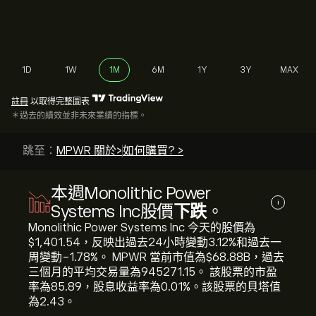
1D
1W
1M
6M
1Y
3Y
MAX
註冊
以取得完整圖表
＊過去的績效並非未來業績的指標。
跳至：
MPWR 關於>
如何購買? >
本週Monolithic Power
i
Systems Inc股價
下跌
。
Monolithic Power Systems Inc 今天的股價為‎
$‎1,401.54，反映出過去24小時變動‎3.12‎%和過去一
周變動‎-1.78‎%。 MPWR 當前市值為‎$‎68.88B，過去
三個月的平均交易量為945271.15。 該股票的市盈
率為85.89，股息收益率為0.01%。該股票的貝塔值
為2.43。