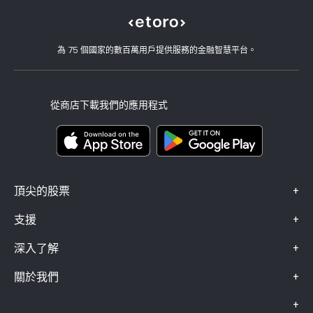
eToro 評論
如何驗證您的帳戶
Cookie 政策
買入與買出說明
職涯
客戶服務
隱私權政策
稅務報告
邀請朋友
我們的辦事處
用戶端漏洞
為 75 個國家的數百萬用戶提供服務的金融智慧平台。
監管
學院
關聯計畫
可達性
風險揭露
eToro 俱樂部
版本說明
條款與條件
投資保險
從商店下載我們的應用程式
關鍵資訊文件
Smart Portfolios
投訴資料（FCA 客戶）
+
頂尖的股票
+
支援
+
深入了解
+
關於我們
+