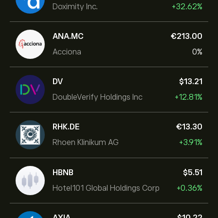
Doximity Inc.
+32.62%
ANA.MC
‎€‎213.00
Acciona
0%
DV
‎$‎13.21
DoubleVerify Holdings Inc
+12.81%
RHK.DE
‎€‎13.30
Rhoen Klinikum AG
+3.91%
HBNB
‎$‎5.51
Hotel101 Global Holdings Corp
+0.36%
AXIA
‎$‎10.22