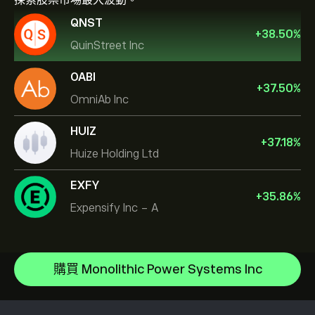
探索股票市場最大波動。
QNST
+
38.50
%
QuinStreet Inc
OABI
+
37.50
%
OmniAb Inc
HUIZ
+
37.18
%
Huize Holding Ltd
EXFY
+
35.86
%
Expensify Inc - A
Micron Technology, Inc.
Vistra Corp
說明中心
Lam Research Corp
如何存款
購買 Monolithic Power Systems Inc
CopyTrading 如何運作
Applied Materials Inc
如何提款
負責任的交易
Johnson & Johnson
為什麼選擇 eToro
開設帳戶
何謂槓桿與保證金
Caterpillar