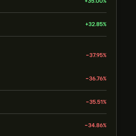
+
35.00
%
+
32.85
%
-37.95
%
-36.76
%
-35.51
%
-34.86
%