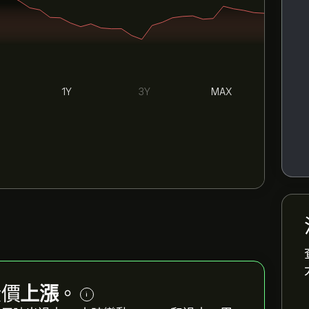
1Y
3Y
MAX
股價
上漲
。
i