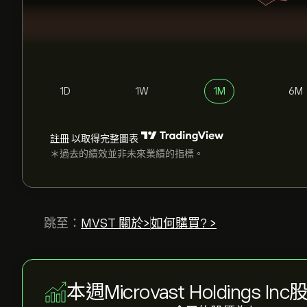
1D
1W
1M
6M
註冊
以取得完整圖表
＊過去的績效並非未來業績的指標。
跳至：
MVST 關於>
如何購買? >
本週Microvast Holdings Inc