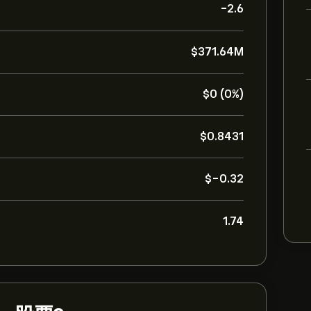
-2.6
‎$‎371.64M
‎$‎0 (0%)
‎$‎0.8431
‎$‎-0.32
1.74