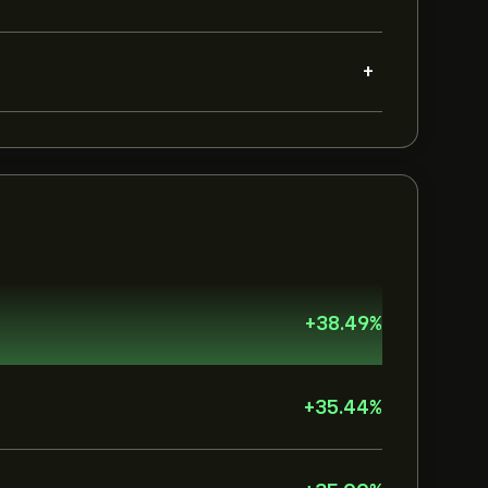
+
+
38.49
%
+
35.44
%