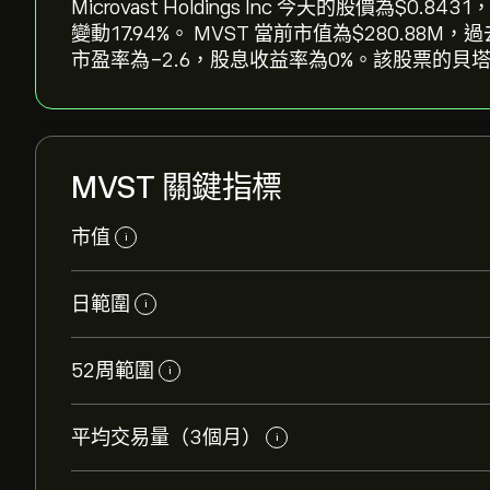
Microvast Holdings Inc 今天的股價為‎$‎0
變動‎17.94‎%。 MVST 當前市值為‎$‎280.
市盈率為-2.6，股息收益率為0%。該股票的貝塔值
MVST 關鍵指標
市值
i
日範圍
i
52周範圍
i
平均交易量（3個月）
i