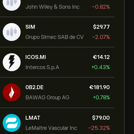
John Wiley & Sons Inc
-0.82%
SIM
‎$‎29.77
Grupo Simec SAB de CV
-2.07%
ICOS.MI
‎€‎14.12
Intercos S.p.A
+0.43%
0B2.DE
‎€‎181.90
BAWAG Group AG
+0.78%
LMAT
‎$‎79.00
LeMaitre Vascular Inc
-25.32%