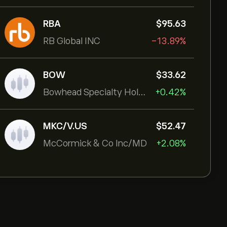
RBA
‎$‎95.63
RB Global INC
-13.89%
BOW
‎$‎33.62
Bowhead Specialty Holdings Inc
+0.42%
MKC/V.US
‎$‎52.47
McCormick & Co Inc/MD
+2.08%