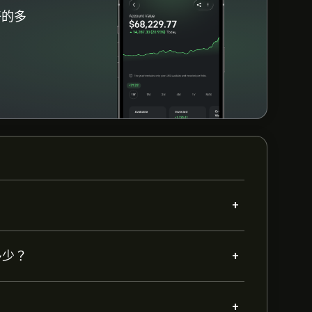
好的多
+
+
是多少？
+