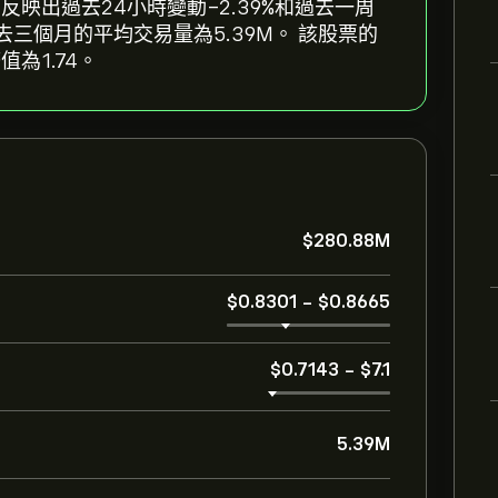
.8431，反映出過去24小時變動‎-2.39‎%和過去一周
88M，過去三個月的平均交易量為5.39M。 該股票的
為1.74。
‎$‎280.88M
‎$‎0.8301
-
‎$‎0.8665
‎$‎0.7143
-
‎$‎7.1
5.39M