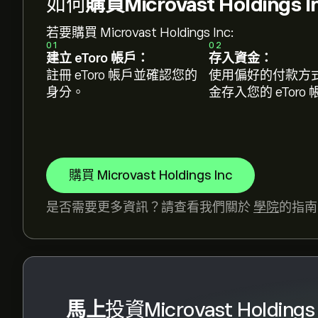
如何
購買Microvast Holdings 
Microvast Holdings Inc 的平均目標價為 ‎$‎0.84
若要購買 Microvast Holdings Inc:
標價格。
01
02
建立 eToro 帳戶：
存入資金：
分析師根據市場趨勢、財務報告和預期增長對Microva
註冊 eToro 帳戶並確認您的
使用偏好的付款方
以了解未來價格走勢。
身分。
金存入您的 eToro
Microvast Holdings Inc 的市值是 ‎$‎280.88M 美
購買 Microvast Holdings Inc
是否需要更多資訊？請查看我們關於
學院
的指南
馬上
投資Microvast Holdings 