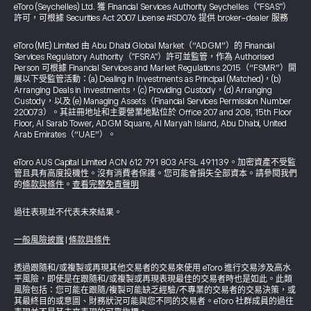
eToro (Seychelles) Ltd. 獲 Financial Services Authority Seychelles（"FSAS"）
許可，可根據 Securities Act 2007 License #SD076 提供 broker-dealer 服務
eToro (ME) Limited 由 Abu Dhabi Global Market（“ADGM”）的 Financial
Services Regulatory Authority（"FSRA"）許可並監管，作為 Authorised
Person 可根據 Financial Services and Market Regulations 2015（“FSMR”）開
展以下受監管活動：(a) Dealing in Investments as Principal (Matched)，(b)
Arranging Deals in Investments，(c) Providing Custody，(d) Arranging
Custody，以及 (e) Managing Assets（Financial Services Permission Number
220073）。其註冊地址和主要營業地點位於 Office 207 and 208, 15th Floor
Floor, Al Sarab Tower, ADGM Square, Al Maryah Island, Abu Dhabi, United
Arab Emirates（“UAE”）。
eToro AUS Capital Limited ACN 612 791 803 AFSL 491139。加密資產不受監
管且具有高度投機性。沒有消費者保護。您可能會損失全部資本。請參閱我們
的
條款與條件
。
查看完整免責聲明
過往表現並不代表未來結果。
一般風險披露
|
條款與條件
透過跟隨和/或複製或再現其他交易者的交易來使用 eToro 進行交易涉及高水
平風險，即使是在跟隨和/或複製或再現表現最佳的交易者時也是如此。此類
風險包括：您可能在跟隨/複製可能缺乏經驗/不專業的交易者的交易決策，或
其最終目的或意圖、財務狀況可能與您不同的交易者。eToro 社群成員的過往