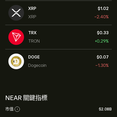
XRP
‎$‎1.02
XRP
-2.40%
TRX
‎$‎0.33
TRON
+0.29%
DOGE
‎$‎0.07
Dogecoin
-1.30%
NEAR 關鍵指標
市值
‎$‎2.08B
i