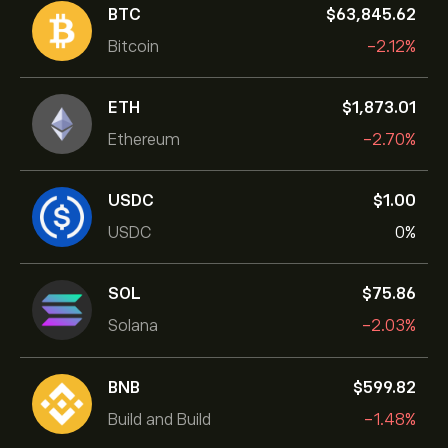
BTC
‎$‎63,845.62
Bitcoin
-2.12%
ETH
‎$‎1,873.01
Ethereum
-2.70%
USDC
‎$‎1.00
USDC
0%
SOL
‎$‎75.86
Solana
-2.03%
BNB
‎$‎599.82
Build and Build
-1.48%