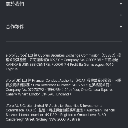
+
關於我們
+
+
合作夥伴
eToro (Europe) Ltd 經 Cyprus Securities Exchange Commission（CySEC）授
權並受其監管，許可證編號# 109/10。Company No. C200585。註冊地址：
KANIKA BUSINESS CENTRE, FLOOR 7, 4 Profiti Ilia Germasogeia, 4046
Cyprus
eToro (UK) Ltd 經 Financial Conduct Authority（FCA）授權並受其監管，可提
供投資相關服務，Firm Reference Number: 583263。在英格蘭註冊，
Company No. 07973792。註冊地址：24th floor, One Canada Square,
Canary Wharf, London E14 5AB, England。
eToro AUS Capital Limited 受 Australian Securities & Investments
Commission（ASIC）監管，可提供金融服務和產品。Australian Financial
Services Licence number: 491139。Registered Office: Level 3, 60
Castlereagh Street, Sydney NSW 2000, Australia