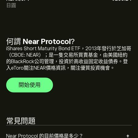
NEAR 的目前價格是 ‎$‎1.603 美元
日圓
Near Protocol 的市值是 ‎$‎2.08B 美元
何謂
Near Protocol
?
Near Protocol 的歷史高點是 ‎$‎8.429 美元
iShares Short Maturity Bond ETF，2013年發行於芝加哥
（CBOE: NEAR）；是一隻交易所買賣基金，由美國紐約
的BlackRock公司管理，投資於高收益固定收益債券。登
入eToro關注NEAR價格資訊，關注優質投資機會。
Near Protocol 的 24 小時交易量為 150.84M
開始使用
選取 eToro 圖表上的「1D」或「1W」時間範圍，並縮小
以檢視Near Protocol 的歷史價格變動。Near Protocol 的
價格在過去一年內介於 ‎$‎-1.22 之間。
若要購買 NEAR，請瀏覽 eToro 網站上的「"Near
常見問題
Protocol (NEAR)"」頁面。在建立帳戶並存入資金後，請
按一下 [交易] 按鈕並決定要購買多少 Near Protocol。您
也可以下單，在未來以特定價格購買 NEAR。
+
Near Protocol 的目前價格是多少？