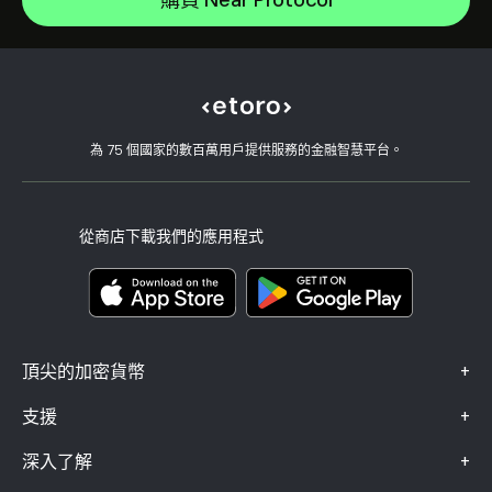
購買 Near Protocol
CopyTrading 如何運作
XRP
如何提款
負責任的交易
Dash
為什麼選擇 eToro
開設帳戶
何謂槓桿與保證金
Litecoin
eToro 評論
如何驗證您的帳戶
Cookie 政策
買入與買出說明
職涯
客戶服務
隱私權政策
稅務報告
邀請朋友
我們的辦事處
用戶端漏洞
為 75 個國家的數百萬用戶提供服務的金融智慧平台。
監管
學院
關聯計畫
可達性
風險揭露
eToro 俱樂部
版本說明
條款與條件
投資保險
從商店下載我們的應用程式
關鍵資訊文件
Smart Portfolios
投訴資料（FCA 客戶）
+
頂尖的加密貨幣
+
支援
+
深入了解