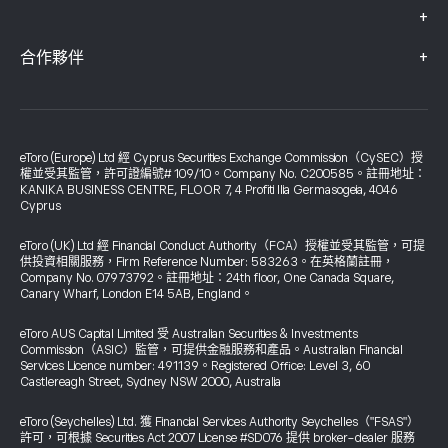
+
+
合作夥伴
eToro (Europe) Ltd 經 Cyprus Securities Exchange Commission（CySEC）授
權並受其監管，許可證編號# 109/10。Company No. C200585。註冊地址：
KANIKA BUSINESS CENTRE, FLOOR 7, 4 Profiti Ilia Germasogeia, 4046
Cyprus
eToro (UK) Ltd 經 Financial Conduct Authority（FCA）授權並受其監管，可提
供投資相關服務，Firm Reference Number: 583263。在英格蘭註冊，
Company No. 07973792。註冊地址：24th floor, One Canada Square,
Canary Wharf, London E14 5AB, England。
eToro AUS Capital Limited 受 Australian Securities & Investments
Commission（ASIC）監管，可提供金融服務和產品。Australian Financial
Services Licence number: 491139。Registered Office: Level 3, 60
Castlereagh Street, Sydney NSW 2000, Australia
eToro (Seychelles) Ltd. 獲 Financial Services Authority Seychelles（"FSAS"）
許可，可根據 Securities Act 2007 License #SD076 提供 broker-dealer 服務