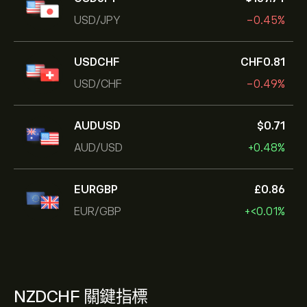
USD/JPY
-0.45%
USDCHF
‎CHF‎0.81
USD/CHF
-0.49%
AUDUSD
‎$‎0.71
AUD/USD
+0.48%
EURGBP
‎£‎0.86
EUR/GBP
+‎<‎0.01%
NZDCHF 關鍵指標