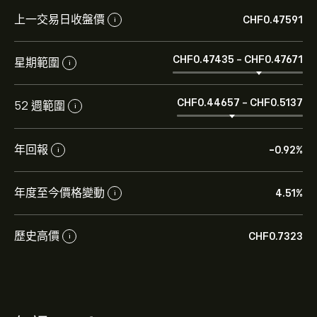
上一交易日收盤價
‎CHF‎0.47591
i
‎CHF‎0.47435
-
‎CHF‎0.47671
星期範圍
i
‎CHF‎0.44657
-
‎CHF‎0.5137
52 週範圍
i
年回報
-0.92%
i
年度至今價格變動
4.51%
i
歷史高價
‎CHF‎0.7323
i