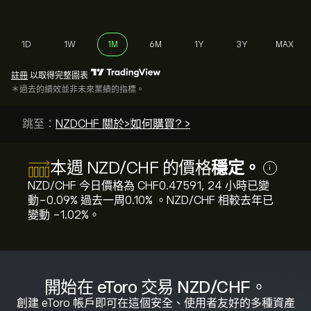
1D
1W
1M
6M
1Y
3Y
MAX
註冊
以取得完整圖表
＊過去的績效並非未來業績的指標。
跳至：
NZDCHF 關於>
如何購買? >
本週 NZD/CHF 的價格
穩定。
i
NZD/CHF 今日價格為 ‎CHF‎0.47591, 24 小時已變
動‎-0.09‎% 過去一周‎0.10‎% 。NZD/CHF 相較去年已
變動 ‎-1.02‎%。
開始在 eToro 交易 NZD/CHF。
創建 eToro 帳戶即可在這個安全、使用者友好的多種資產