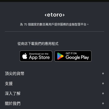
為什麼選擇 eToro
開設帳戶
何謂槓桿與保證金
USD/CHF
eToro 評論
如何驗證您的帳戶
Cookie 政策
買入與買出說明
職涯
客戶服務
隱私權政策
稅務報告
邀請朋友
我們的辦事處
用戶端漏洞
為 75 個國家的數百萬用戶提供服務的金融智慧平台。
監管
學院
關聯計畫
可達性
風險揭露
eToro 俱樂部
版本說明
條款與條件
投資保險
從商店下載我們的應用程式
關鍵資訊文件
Smart Portfolios
投訴資料（FCA 客戶）
+
頂尖的貨幣
+
支援
+
深入了解
+
關於我們