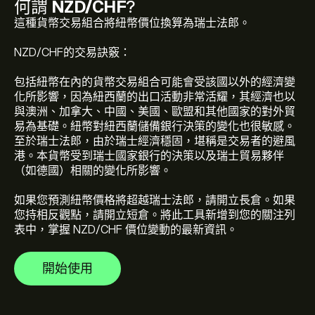
何謂
NZD/CHF
?
這種貨幣交易組合將紐幣價位換算為瑞士法郎。
NZD/CHF的交易訣竅：
包括紐幣在內的貨幣交易組合可能會受該國以外的經濟變
NZDCHF 的目前價格是 ‎CHF‎0.47591 美元
化所影響，因為紐西蘭的出口活動非常活耀，其經濟也以
與澳洲、加拿大、中國、美國、歐盟和其他國家的對外貿
易為基礎。紐幣對紐西蘭儲備銀行決策的變化也很敏感。
NZD/CHF 的歷史高點是 ‎CHF‎0.73230 美元
至於瑞士法郎，由於瑞士經濟穩固，堪稱是交易者的避風
港。本貨幣受到瑞士國家銀行的決策以及瑞士貿易夥伴
（如德國）相關的變化所影響。
選取 eToro 圖表上的「1D」或「1W」時間範圍，並縮小
以檢視NZD/CHF 的歷史價格變動。NZD/CHF 的價格在過
如果您預測紐幣價格將超越瑞士法郎，請開立長倉。如果
去一年內介於 ‎CHF‎0 之間。
您持相反觀點，請開立短倉。將此工具新增到您的關注列
表中，掌握 NZD/CHF 價位變動的最新資訊。
若要購買 NZDCHF，請瀏覽 eToro 網站上的「"NZD/CHF
(NZDCHF)"」頁面。在建立帳戶並存入資金後，請按一下
[交易] 按鈕並決定要購買多少 NZD/CHF。您也可以下單，
開始使用
在未來以特定價格購買 NZDCHF。