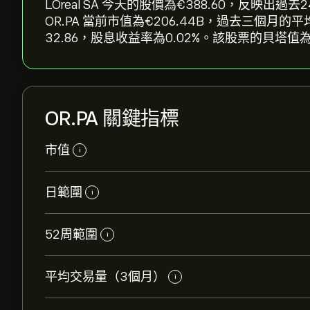
LOreal SA 今天的股價為‎€‎388.60，反映出過去2
OR.PA 當前市值為‎€‎206.44B，過去三個月的
32.86，股息收益率為0.02%。該股票的貝塔值為
OR.PA 關鍵指標
市值
i
日範圍
i
52周範圍
i
平均交易量（3個月）
i