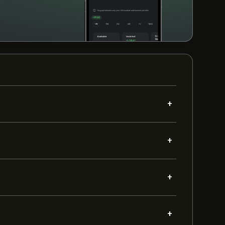
+
+
+
+