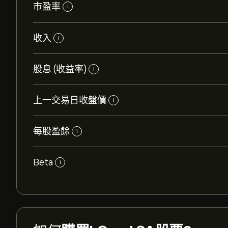
市盈率
i
收入
i
股息 (收益率)
i
上一交易日收盤價
i
每股盈餘
i
Beta
i