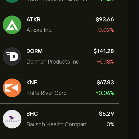
ATKR
‎$‎93.66
Atkore Inc.
-0.02%
DORM
‎$‎141.28
Dorman Products Inc
-0.18%
KNF
‎$‎67.83
Knife River Corp
+0.06%
BHC
‎$‎6.29
Bausch Health Companies Inc
0%