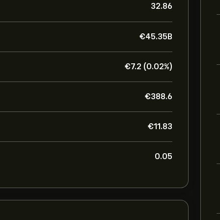
32.86
‎€‎45.35B
‎€‎7.2 (0.02%)
‎€‎388.6
‎€‎11.83
0.05