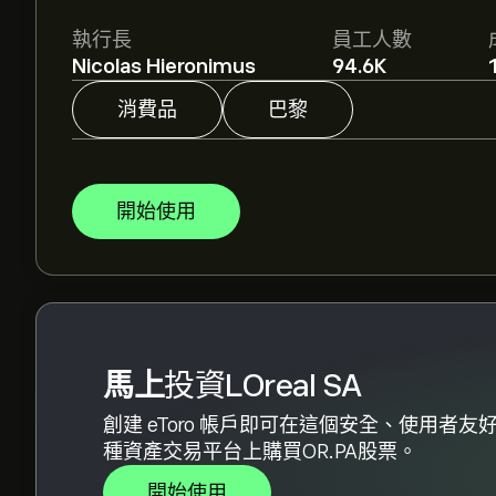
分析師根據市場趨勢、財務報告和預期增長對LOr
執行長
員工人數
格走勢。
Nicolas Hieronimus
94.6K
LOreal SA 的市值是 ‎€‎206.44B 美元
消費品
巴黎
根據 2 位分析師在過去三個月對 OR.PA 的建
開始使用
馬上
投資LOreal SA
創建 eToro 帳戶即可在這個安全、使用者友
種資產交易平台上購買OR.PA股票。
開始使用