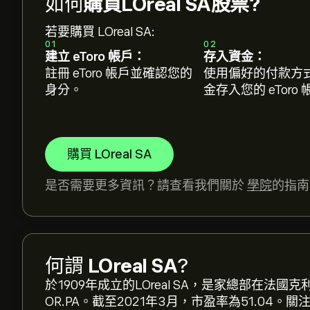
如何
購買LOreal SA股票?
若要購買 LOreal SA:
01
02
建立 eToro 帳戶：
存入資金：
註冊 eToro 帳戶並確認您的
使用偏好的付款方
身分。
金存入您的 eToro
購買 LOreal SA
是否需要更多資訊？請查看我們關於
學院
的指南
OR.PA 現價為‎€‎388.60。
何謂
LOreal SA
?
LOreal SA 的平均目標價為 ‎€‎388.60。
註冊
eT
於1909年成立的LOreal SA，是家總部在
OR.PA。截至2021年3月，市盈率為51.04。