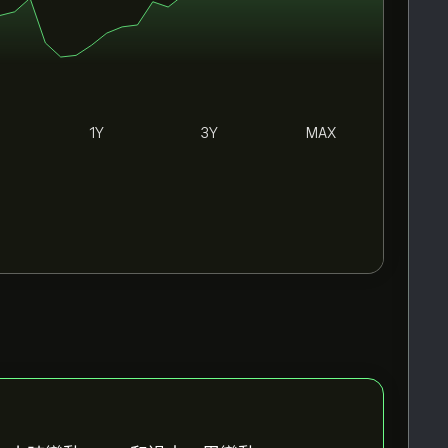
1Y
3Y
MAX