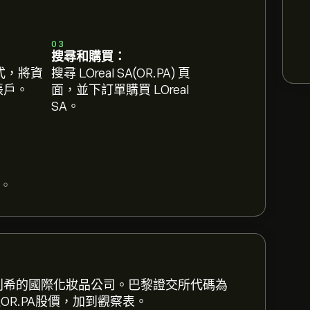
03
搜尋和購買：
式，將資
搜尋 LOreal SA(OR.PA) 頁
 帳戶。
面，並下訂單購買 LOreal
SA。
。
oro 以取得詳細的分析師預測及目標價格。
法國克利希的國際化妝品公司。巴黎證交所代碼為
關注OR.PA股價，加到觀察表。