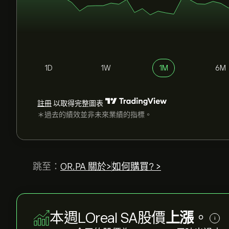
1D
1W
1M
6M
註冊
以取得完整圖表
＊過去的績效並非未來業績的指標。
跳至：
OR.PA 關於>
如何購買? >
本週LOreal SA股價
上漲
。
i