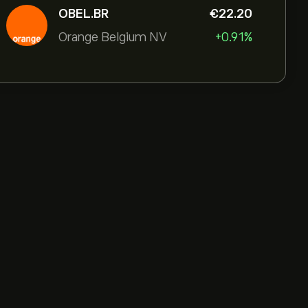
OBEL.BR
‎€‎22.20
Orange Belgium NV
+0.91%