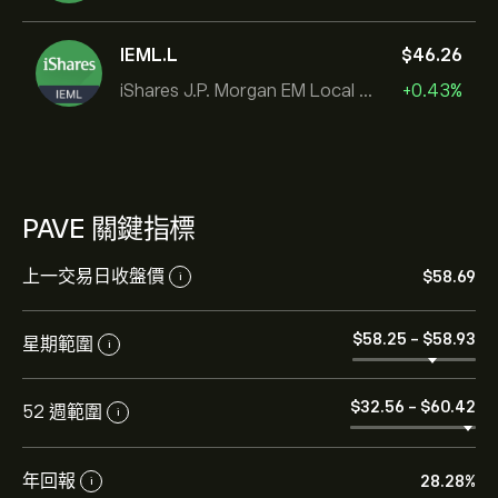
IEML.L
‎$‎46.26
iShares J.P. Morgan EM Local Govt Bond UCITS ETF
+0.43%
PAVE 關鍵指標
上一交易日收盤價
‎$‎58.69
i
‎$‎58.25
-
‎$‎58.93
星期範圍
i
PAVE 的目前價格是 ‎$‎58.69 美元
‎$‎32.56
-
‎$‎60.42
52 週範圍
i
Global X U.S. Infrastructure Development ETF 的歷史高
點是 ‎$‎60.42 美元
年回報
28.28%
i