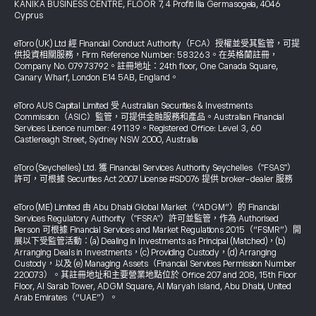
KANIKA BUSINESS CENTRE, FLOOR 7, 4 Profiti Ilia Germasogeia, 4046
Cyprus
eToro (UK) Ltd 經 Financial Conduct Authority（FCA）授權並受其監管，可提
供投資相關服務，Firm Reference Number: 583263。在英格蘭註冊，
Company No. 07973792。註冊地址：24th floor, One Canada Square,
Canary Wharf, London E14 5AB, England。
eToro AUS Capital Limited 受 Australian Securities & Investments
Commission（ASIC）監管，可提供金融服務和產品。Australian Financial
Services Licence number: 491139。Registered Office: Level 3, 60
Castlereagh Street, Sydney NSW 2000, Australia
eToro (Seychelles) Ltd. 獲 Financial Services Authority Seychelles（"FSAS"）
許可，可根據 Securities Act 2007 License #SD076 提供 broker-dealer 服務
eToro (ME) Limited 由 Abu Dhabi Global Market（“ADGM”）的 Financial
Services Regulatory Authority（"FSRA"）許可並監管，作為 Authorised
Person 可根據 Financial Services and Market Regulations 2015（“FSMR”）開
展以下受監管活動：(a) Dealing in Investments as Principal (Matched)，(b)
Arranging Deals in Investments，(c) Providing Custody，(d) Arranging
Custody，以及 (e) Managing Assets（Financial Services Permission Number
220073）。其註冊地址和主要營業地點位於 Office 207 and 208, 15th Floor
Floor, Al Sarab Tower, ADGM Square, Al Maryah Island, Abu Dhabi, United
Arab Emirates（“UAE”）。