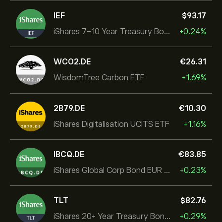
IEF
‎$‎93.17
iShares 7-10 Year Treasury Bond ETF
+0.24%
WCO2.DE
‎€‎26.31
WisdomTree Carbon ETF
+1.69%
2B79.DE
‎€‎10.30
iShares Digitalisation UCITS ETF
+1.16%
IBCQ.DE
‎€‎83.85
iShares Global Corp Bond EUR Hedged UCITS ETF Dist
+0.23%
TLT
‎$‎82.76
iShares 20+ Year Treasury Bond ETF
+0.29%