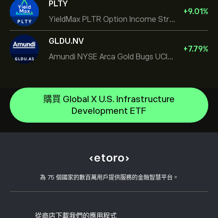
PLTY
+
9.01
%
YieldMax PLTR Option Income Strategy ETF
GLDU.NV
+
7.79
%
Amundi NYSE Arca Gold Bugs UCITS ETF Dist
SPDR Gold
iShares $ Treasury Bond 0-1yr UCITS ETF
說明中心
購買 Global X U.S. Infrastructure
iShares Silver Trust
如何存款
Development ETF
CopyTrading 如何運作
iShares Core MSCI World UCITS ETF
如何提款
負責任的交易
iShares Core S&P 500 UCITS ETF
為什麼選擇 eToro
開設帳戶
何謂槓桿與保證金
iShares Physical Gold ETC
eToro 評論
如何驗證您的帳戶
Cookie 政策
買入與買出說明
職涯
客戶服務
隱私權政策
稅務報告
邀請朋友
我們的辦事處
用戶端漏洞
為 75 個國家的數百萬用戶提供服務的金融智慧平台。
監管
學院
關聯計畫
可達性
風險揭露
eToro 俱樂部
版本說明
條款與條件
投資保險
從商店下載我們的應用程式