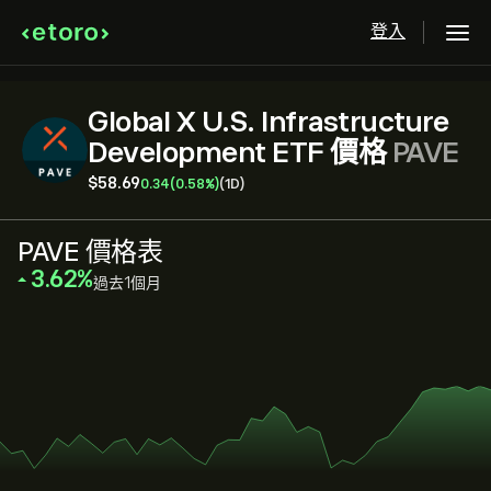
登入
Global X U.S. Infrastructure
Development ETF 價格
PAVE
‎$‎58.69
0.34
(0.58%)
(1D)
PAVE 價格表
‎3.62‎
過去1個月