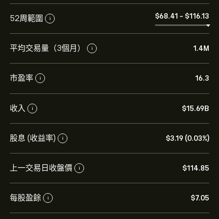
‎$‎68.41
-
‎$‎116.13
52周範圍
i
平均交易量（3個月）
1.4M
i
市盈率
16.3
i
PFG 現價為‎$‎115.25。
收入
‎$‎15.69B
i
股息 (收益率)
‎$‎3.19 (0.03%)
i
Principal Financial Group Inc 的平均目標價為 ‎$‎115.25。
註冊
eToro 以取得詳細的分析師預測及目標價格。
上一交易日收盤價
‎$‎114.85
i
分析師根據市場趨勢、財務報告和預期增長對Principal
Financial Group Inc的預測。查看最新預測以了解未來價
每股盈餘
‎$‎7.05
i
格走勢。
Principal Financial Group Inc 的市值是 ‎$‎24.59B 美元