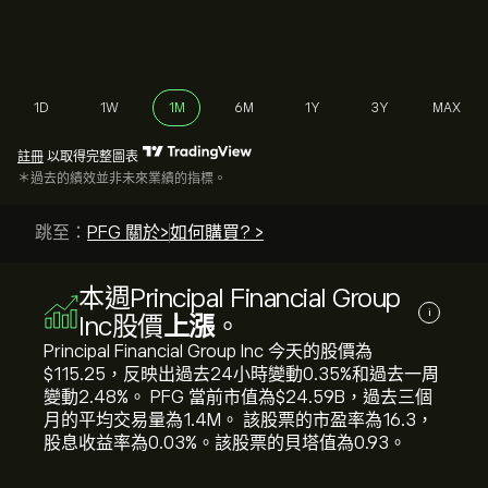
1D
1W
1M
6M
1Y
3Y
MAX
註冊
以取得完整圖表
＊過去的績效並非未來業績的指標。
跳至：
PFG 關於>
如何購買? >
本週Principal Financial Group
i
Inc股價
上漲
。
Principal Financial Group Inc 今天的股價為‎
$‎115.25，反映出過去24小時變動‎0.35‎%和過去一周
變動‎2.48‎%。 PFG 當前市值為‎$‎24.59B，過去三個
月的平均交易量為1.4M。 該股票的市盈率為16.3，
股息收益率為0.03%。該股票的貝塔值為0.93。