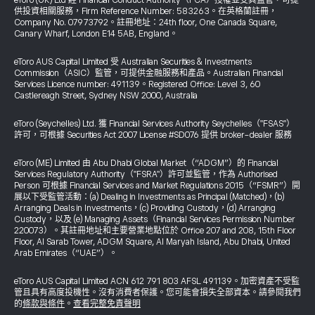
eToro (UK) Ltd 經 Financial Conduct Authority（FCA）授權並受其監管，可提
供投資相關服務，Firm Reference Number: 583263。在英格蘭註冊，
Company No. 07973792。註冊地址：24th floor, One Canada Square,
Canary Wharf, London E14 5AB, England。
eToro AUS Capital Limited 受 Australian Securities & Investments
Commission（ASIC）監管，可提供金融服務和產品。Australian Financial
Services Licence number: 491139。Registered Office: Level 3, 60
Castlereagh Street, Sydney NSW 2000, Australia
eToro (Seychelles) Ltd. 獲 Financial Services Authority Seychelles（"FSAS"）
許可，可根據 Securities Act 2007 License #SD076 提供 broker-dealer 服務
eToro (ME) Limited 由 Abu Dhabi Global Market（“ADGM”）的 Financial
Services Regulatory Authority（"FSRA"）許可並監管，作為 Authorised
Person 可根據 Financial Services and Market Regulations 2015（“FSMR”）開
展以下受監管活動：(a) Dealing in Investments as Principal (Matched)，(b)
Arranging Deals in Investments，(c) Providing Custody，(d) Arranging
Custody，以及 (e) Managing Assets（Financial Services Permission Number
220073）。其註冊地址和主要營業地點位於 Office 207 and 208, 15th Floor
Floor, Al Sarab Tower, ADGM Square, Al Maryah Island, Abu Dhabi, United
Arab Emirates（“UAE”）。
eToro AUS Capital Limited ACN 612 791 803 AFSL 491139。加密資產不受監
管且具有高度投機性。沒有消費者保護。您可能會損失全部資本。請參閱我們
的
條款與條件
。
查看完整免責聲明