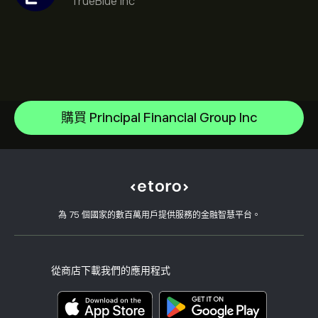
TrueBlue Inc
NVIDIA Corporation
Amazon.com Inc
說明中心
Microsoft
如何存款
購買 Principal Financial Group Inc
CopyTrading 如何運作
Apple
如何提款
負責任的交易
Meta Platforms Inc
為什麼選擇 eToro
開設帳戶
何謂槓桿與保證金
Alphabet
eToro 評論
如何驗證您的帳戶
Cookie 政策
買入與買出說明
職涯
客戶服務
隱私權政策
稅務報告
邀請朋友
我們的辦事處
用戶端漏洞
為 75 個國家的數百萬用戶提供服務的金融智慧平台。
監管
學院
關聯計畫
可達性
風險揭露
eToro 俱樂部
版本說明
條款與條件
投資保險
從商店下載我們的應用程式
關鍵資訊文件
Smart Portfolios
投訴資料（FCA 客戶）