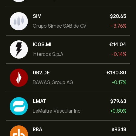
SIM
‎$‎28.65
Grupo Simec SAB de CV
-3.76%
ICOS.MI
‎€‎14.04
Intercos S.p.A
-0.14%
0B2.DE
‎€‎180.80
BAWAG Group AG
+0.17%
LMAT
‎$‎79.63
LeMaitre Vascular Inc
+0.80%
RBA
‎$‎93.18