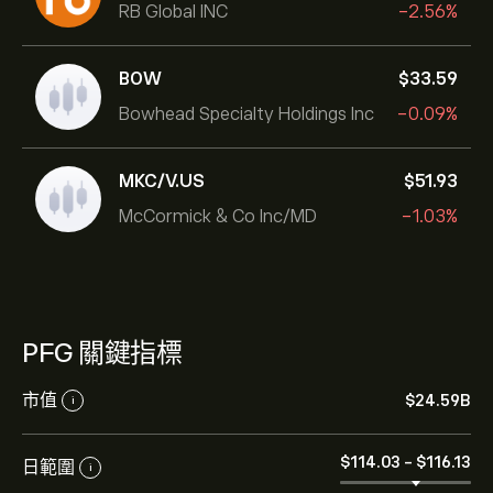
RB Global INC
-2.56%
BOW
‎$‎33.59
Bowhead Specialty Holdings Inc
-0.09%
MKC/V.US
‎$‎51.93
McCormick & Co Inc/MD
-1.03%
PFG 關鍵指標
市值
‎$‎24.59B
i
‎$‎114.03
-
‎$‎116.13
日範圍
i