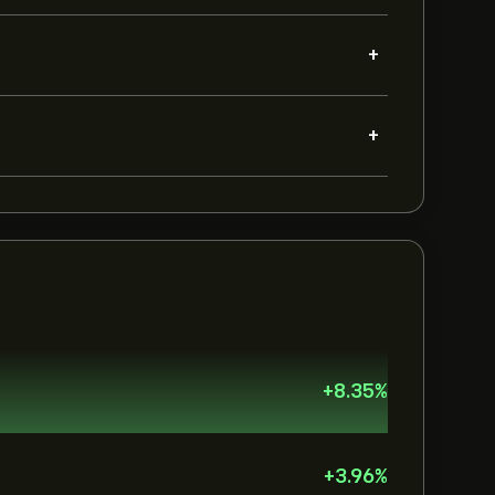
+
+
+
8.35
%
+
3.96
%