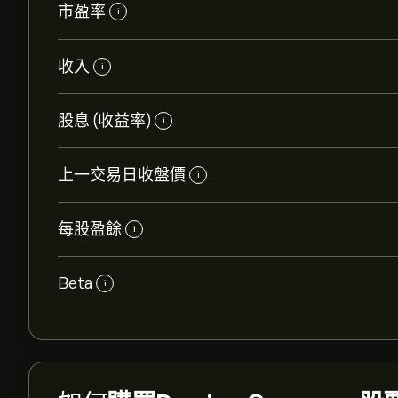
市盈率
i
收入
i
股息 (收益率)
i
上一交易日收盤價
i
每股盈餘
i
Beta
i