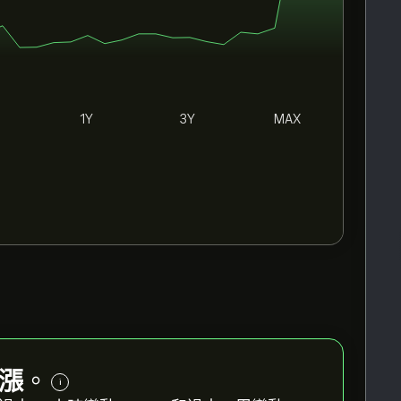
1Y
3Y
MAX
漲
。
i