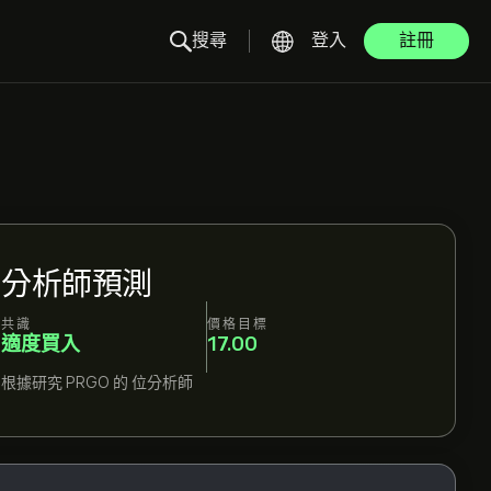
搜尋
登入
註冊
分析師預測
共識
價格目標
適度買入
17.00
根據研究
PRGO
的
位分析師