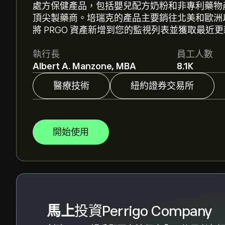
處方保健產品，包括嬰兒配方奶粉和非專利藥物
Perrigo Company 的平均目標價為 ‎$‎12.54。
註
頂尖製藥商。培瑞克的產品主要銷往北美和歐洲
格。
將 PRGO 資產新增到您的監視列表並獲取最近
分析師根據市場趨勢、財務報告和預期增長對Perri
執行長
員工人數
未來價格走勢。
Albert A. Manzone, MBA
8.1K
Perrigo Company 的市值是 ‎$‎1.84B 美元
醫療技術
紐約證券交易所
根據 2 位分析師在過去三個月對 PRGO 的建議
開始使用
馬上
投資Perrigo Company