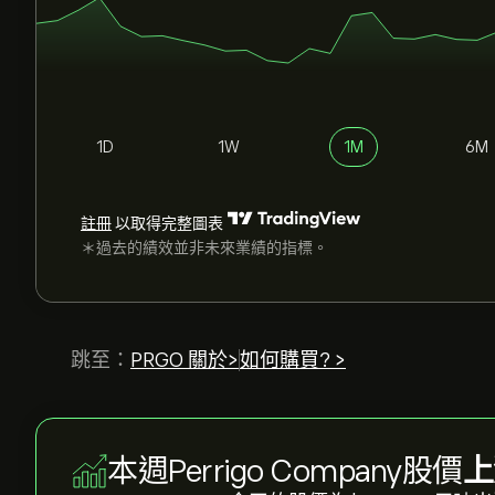
1D
1W
1M
6M
註冊
以取得完整圖表
＊過去的績效並非未來業績的指標。
跳至：
PRGO 關於>
如何購買? >
本週Perrigo Company股價
上