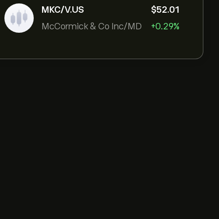
MKC/V.US
‎$‎52.01
McCormick & Co Inc/MD
+0.29%