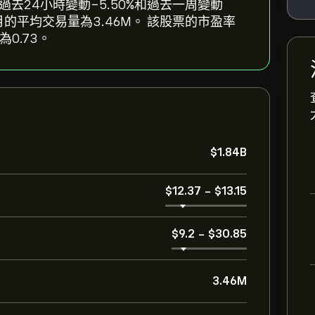
反映出過去24小時變動‎-5.50‎%和過去一周變動‎
過去三個月的平均交易量為3.46M。 該股票的市盈率
為0.73。
‎$‎1.84B
‎$‎12.37
-
‎$‎13.15
‎$‎9.2
-
‎$‎30.85
3.46M