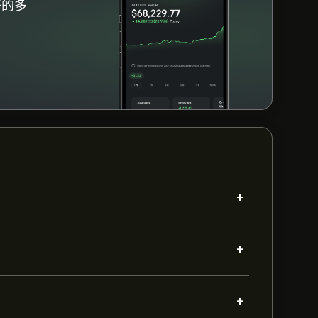
好的多
+
+
+