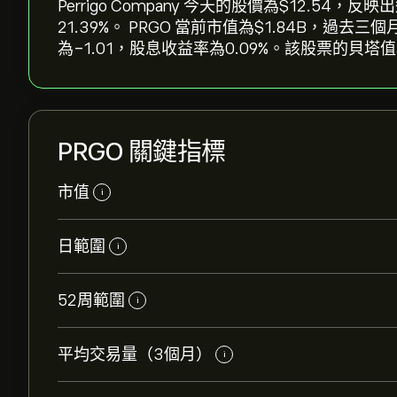
Perrigo Company 今天的股價為‎$‎12.54，
21.39‎%。 PRGO 當前市值為‎$‎1.84B，
為-1.01，股息收益率為0.09%。該股票的貝塔值
PRGO 關鍵指標
市值
i
日範圍
i
52周範圍
i
平均交易量（3個月）
i