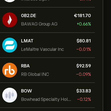
0B2.DE
‎€‎181.70
BAWAG Group AG
+0.66%
LMAT
‎$‎80.81
LeMaitre Vascular Inc
-0.01%
RBA
‎$‎92.59
RB Global INC
-0.09%
BOW
‎$‎33.83
Bowhead Specialty Holdings Inc
-0.12%