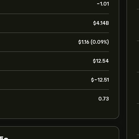
-1.01
‎$‎4.14B
‎$‎1.16 (0.09%)
‎$‎12.54
‎$‎-12.51
0.73