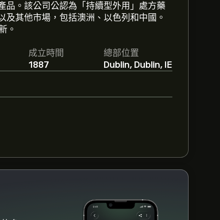
產品。該公司公認為「持續型外用」處方藥
冊
eToro 以取得詳細的分析師預測及目標價
以及其他市場，包括澳洲、以色列和中國。
更新。
go Company的預測。查看最新預測以了解
成立時間
總部位置
1887
Dublin, Dublin, IE
，整體共識為 適度買入。