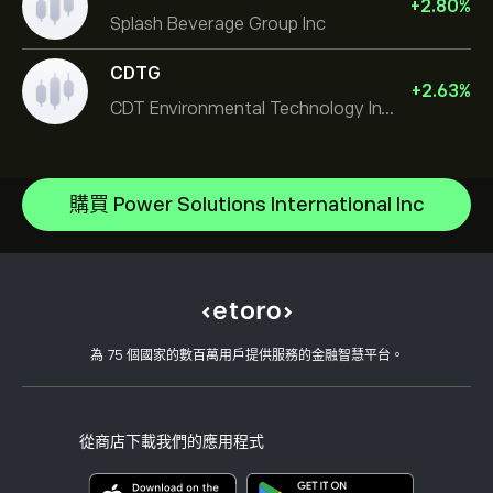
+
2.80
%
Splash Beverage Group Inc
CDTG
+
2.63
%
CDT Environmental Technology Investment Holdings L
Micron Technology, Inc.
Space Exploration Technologies Corp
說明中心
Alphabet Inc Class A
如何存款
購買 Power Solutions International Inc
CopyTrading 如何運作
JPMorgan Chase & Co
如何提款
負責任的交易
Vistra Corp
為什麼選擇 eToro
開設帳戶
何謂槓桿與保證金
Constellation Energy Corp
eToro 評論
如何驗證您的帳戶
Cookie 政策
買入與買出說明
職涯
客戶服務
隱私權政策
稅務報告
邀請朋友
我們的辦事處
用戶端漏洞
為 75 個國家的數百萬用戶提供服務的金融智慧平台。
監管
學院
關聯計畫
可達性
風險揭露
eToro 俱樂部
版本說明
條款與條件
投資保險
從商店下載我們的應用程式
關鍵資訊文件
Smart Portfolios
投訴資料（FCA 客戶）