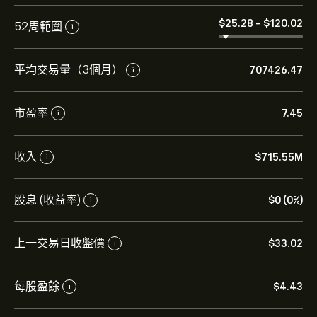
‎$‎25.28
-
‎$‎120.02
52周範圍
i
平均交易量（3個月）
707426.47
i
市盈率
7.45
i
PSIX 現價為‎$‎33.02。
收入
‎$‎715.55M
i
股息 (收益率)
‎$‎0 (0%)
i
Power Solutions International Inc 的平均目標價為
‎$‎33.02。
註冊
eToro 以取得詳細的分析師預測及目標價
上一交易日收盤價
格。
‎$‎33.02
i
分析師根據市場趨勢、財務報告和預期增長對Power
每股盈餘
‎$‎4.43
i
Solutions International Inc的預測。查看最新預測以了解
未來價格走勢。