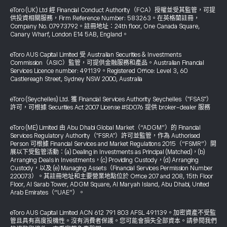
eToro (UK) Ltd 經 Financial Conduct Authority（FCA）授權並受其監管，可提
供投資相關服務，Firm Reference Number: 583263。在英格蘭註冊，
Company No. 07973792。註冊地址：24th floor, One Canada Square,
Canary Wharf, London E14 5AB, England。
eToro AUS Capital Limited 受 Australian Securities & Investments
Commission（ASIC）監管，可提供金融服務和產品。Australian Financial
Services Licence number: 491139。Registered Office: Level 3, 60
Castlereagh Street, Sydney NSW 2000, Australia
eToro (Seychelles) Ltd. 獲 Financial Services Authority Seychelles（"FSAS"）
許可，可根據 Securities Act 2007 License #SD076 提供 broker-dealer 服務
eToro (ME) Limited 由 Abu Dhabi Global Market（“ADGM”）的 Financial
Services Regulatory Authority（"FSRA"）許可並監管，作為 Authorised
Person 可根據 Financial Services and Market Regulations 2015（“FSMR”）開
展以下受監管活動：(a) Dealing in Investments as Principal (Matched)，(b)
Arranging Deals in Investments，(c) Providing Custody，(d) Arranging
Custody，以及 (e) Managing Assets（Financial Services Permission Number
220073）。其註冊地址和主要營業地點位於 Office 207 and 208, 15th Floor
Floor, Al Sarab Tower, ADGM Square, Al Maryah Island, Abu Dhabi, United
Arab Emirates（“UAE”）。
eToro AUS Capital Limited ACN 612 791 803 AFSL 491139。加密資產不受監
管且具有高度投機性。沒有消費者保護。您可能會損失全部資本。請參閱我們