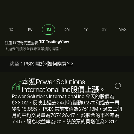
1D
1W
1M
6M
1Y
3Y
MAX
註冊
以取得完整圖表
＊過去的績效並非未來業績的指標。
跳至：
PSIX 關於>
如何購買? >
本週Power Solutions
i
International Inc股價
上漲
。
Power Solutions International Inc 今天的股價為‎
$‎33.02，反映出過去24小時變動‎0.27‎%和過去一周
變動‎18.88‎%。 PSIX 當前市值為‎$‎761.13M，過去三個
月的平均交易量為707426.47。 該股票的市盈率為
7.45，股息收益率為0%。該股票的貝塔值為2.31。