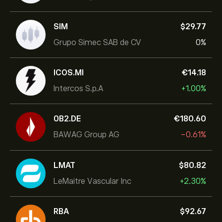
SIM
‎$‎29.77
Grupo Simec SAB de CV
0%
ICOS.MI
‎€‎14.18
Intercos S.p.A
+1.00%
0B2.DE
‎€‎180.60
BAWAG Group AG
-0.61%
LMAT
‎$‎80.82
LeMaitre Vascular Inc
+2.30%
RBA
‎$‎92.67