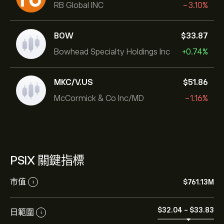
RB Global INC
-3.10%
BOW
‎$‎33.87
Bowhead Specialty Holdings Inc
+0.74%
MKC/V.US
‎$‎51.86
McCormick & Co Inc/MD
-1.16%
PSIX 關鍵指標
市值
‎$‎761.13M
i
‎$‎32.04
-
‎$‎33.83
日範圍
i