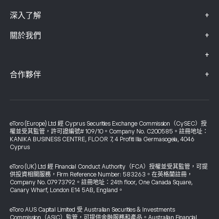
+
深入了解
+
關於我們
+
+
合作夥伴
eToro (Europe) Ltd 經 Cyprus Securities Exchange Commission（CySEC）授
權並受其監管，許可證編號# 109/10。Company No. C200585。註冊地址：
KANIKA BUSINESS CENTRE, FLOOR 7, 4 Profiti Ilia Germasogeia, 4046
Cyprus
eToro (UK) Ltd 經 Financial Conduct Authority（FCA）授權並受其監管，可提
供投資相關服務，Firm Reference Number: 583263。在英格蘭註冊，
Company No. 07973792。註冊地址：24th floor, One Canada Square,
Canary Wharf, London E14 5AB, England。
eToro AUS Capital Limited 受 Australian Securities & Investments
Commission（ASIC）監管，可提供金融服務和產品。Australian Financial