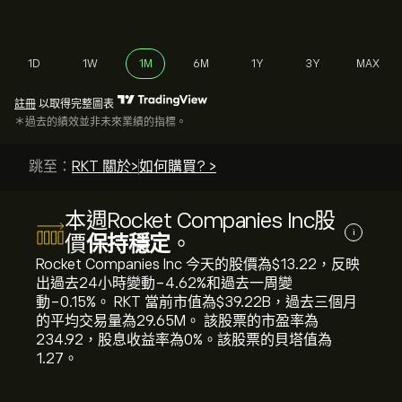
1D
1W
1M
6M
1Y
3Y
MAX
註冊
以取得完整圖表
＊過去的績效並非未來業績的指標。
跳至：
RKT 關於>
如何購買? >
本週Rocket Companies Inc股
i
價
保持穩定
。
Rocket Companies Inc 今天的股價為‎$‎13.22，反映
出過去24小時變動‎-4.62‎%和過去一周變
動‎-0.15‎%。 RKT 當前市值為‎$‎39.22B，過去三個月
的平均交易量為29.65M。 該股票的市盈率為
234.92，股息收益率為0%。該股票的貝塔值為
1.27。