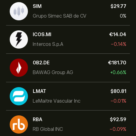
SIM
‎$‎29.77
Grupo Simec SAB de CV
0%
ICOS.MI
‎€‎14.04
Intercos S.p.A
-0.14%
0B2.DE
‎€‎181.70
BAWAG Group AG
+0.66%
LMAT
‎$‎80.81
LeMaitre Vascular Inc
-0.01%
RBA
‎$‎92.59
RB Global INC
-0.09%