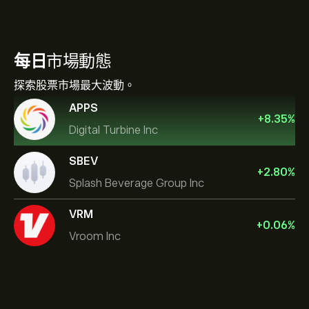
每日
市場動態
探索股票市場最大波動。
APPS
+
8.35
%
Digital Turbine Inc
SBEV
+
2.80
%
Splash Beverage Group Inc
VRM
+
0.06
%
Vroom Inc
NVIDIA Corporation