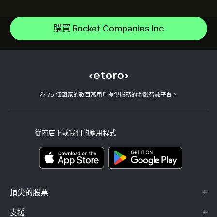
Amazon.com Inc
說明中心
Microsoft
如何存款
購買 Rocket Companies Inc
CopyTrading 如何運作
Apple
如何提款
負責任的交易
Meta Platforms Inc
為什麼選擇 eToro
開設帳戶
何謂槓桿與保證金
Alphabet
eToro 評論
如何驗證您的帳戶
Cookie 政策
買入與買出說明
職涯
客戶服務
隱私權政策
稅務報告
邀請朋友
我們的辦事處
用戶端漏洞
為 75 個國家的數百萬用戶提供服務的金融智慧平台。
監管
學院
關聯計畫
可達性
風險揭露
eToro 俱樂部
版本說明
條款與條件
投資保險
從商店下載我們的應用程式
關鍵資訊文件
Smart Portfolios
投訴資料（FCA 客戶）
+
頂尖的股票
+
支援