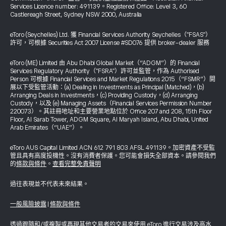
Services Licence number: 491139。Registered Office: Level 3, 60
Castlereagh Street, Sydney NSW 2000, Australia
eToro (Seychelles) Ltd. 獲 Financial Services Authority Seychelles（"FSAS"）
許可，可根據 Securities Act 2007 License #SD076 提供 broker-dealer 服務
eToro (ME) Limited 由 Abu Dhabi Global Market（“ADGM”）的 Financial
Services Regulatory Authority（"FSRA"）許可並監管，作為 Authorised
Person 可根據 Financial Services and Market Regulations 2015（“FSMR”）開
展以下受監管活動：(a) Dealing in Investments as Principal (Matched)，(b)
Arranging Deals in Investments，(c) Providing Custody，(d) Arranging
Custody，以及 (e) Managing Assets（Financial Services Permission Number
220073）。其註冊地址和主要營業地點位於 Office 207 and 208, 15th Floor
Floor, Al Sarab Tower, ADGM Square, Al Maryah Island, Abu Dhabi, United
Arab Emirates（“UAE”）。
eToro AUS Capital Limited ACN 612 791 803 AFSL 491139。加密資產不受監
管且具有高度投機性。沒有消費者保護。您可能會損失全部資本。請參閱我們
的
條款與條件
。
查看完整免責聲明
過往表現並不代表未來結果。
一般風險披露
|
條款與條件
透過跟隨和/或複製或再現其他交易者的交易來使用 eToro 進行交易涉及高水