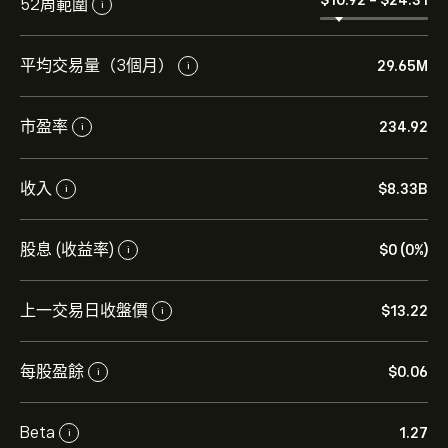
52周範圍
i
平均交易量（3個月）
29.65M
i
市盈率
234.92
i
收入
‎$‎8.33B
i
股息 (收益率)
‎$‎0 (0%)
i
上一交易日收盤價
‎$‎13.22
i
每股盈餘
‎$‎0.06
i
Beta
1.27
i