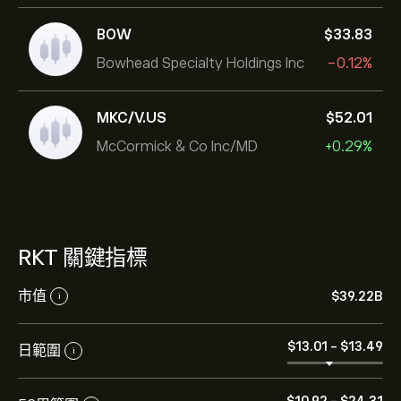
BOW
‎$‎33.83
Bowhead Specialty Holdings Inc
-0.12%
MKC/V.US
‎$‎52.01
McCormick & Co Inc/MD
+0.29%
RKT 關鍵指標
市值
‎$‎39.22B
i
‎$‎13.01
-
‎$‎13.49
日範圍
i
‎$‎10.92
-
‎$‎24.31