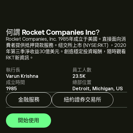
何謂
Rocket Companies Inc
?
Rocket Companies, Inc. 1985年成立于美國。直接面向消
RKT 現價為‎$‎13.22。
費者提供抵押貸款服務。纽交所上市 (NYSE:RKT) ，2020
年第三季淨收益30億美元。創造穩定投資報酬，隨時觀看
RKT新資訊。
Rocket Companies Inc 的平均目標價為 ‎$‎13.22。
註冊
執行長
員工人數
eToro 以取得詳細的分析師預測及目標價格。
Varun Krishna
23.5K
成立時間
總部位置
分析師根據市場趨勢、財務報告和預期增長對Rocket
1985
Detroit, Michigan, US
Companies Inc的預測。查看最新預測以了解未來價格走
勢。
金融服務
紐約證券交易所
Rocket Companies Inc 的市值是 ‎$‎39.22B 美元
開始使用
根據 6 位分析師在過去三個月對 RKT 的建議，整體共識為