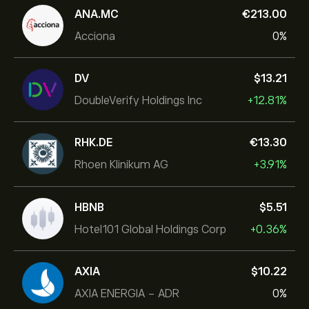
ANA.MC
‎€‎213.00
Acciona
0%
DV
‎$‎13.21
DoubleVerify Holdings Inc
+12.81%
RHK.DE
‎€‎13.30
Rhoen Klinikum AG
+3.91%
HBNB
‎$‎5.51
Hotel101 Global Holdings Corp
+0.36%
AXIA
‎$‎10.22
AXIA ENERGIA - ADR
0%