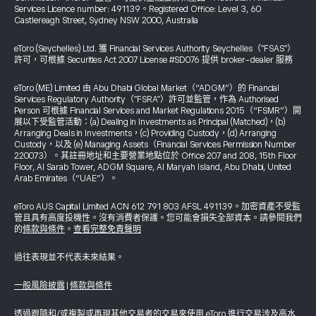
Services Licence number: 491139。Registered Office: Level 3, 60
Castlereagh Street, Sydney NSW 2000, Australia
eToro (Seychelles) Ltd. 獲 Financial Services Authority Seychelles（"FSAS"）
許可，可根據 Securities Act 2007 License #SD076 提供 broker-dealer 服務
eToro (ME) Limited 由 Abu Dhabi Global Market（“ADGM”）的 Financial
Services Regulatory Authority（"FSRA"）許可並監管，作為 Authorised
Person 可根據 Financial Services and Market Regulations 2015（“FSMR”）開
展以下受監管活動：(a) Dealing in Investments as Principal (Matched)，(b)
Arranging Deals in Investments，(c) Providing Custody，(d) Arranging
Custody，以及 (e) Managing Assets（Financial Services Permission Number
220073）。其註冊地址和主要營業地點位於 Office 207 and 208, 15th Floor
Floor, Al Sarab Tower, ADGM Square, Al Maryah Island, Abu Dhabi, United
Arab Emirates（“UAE”）。
eToro AUS Capital Limited ACN 612 791 803 AFSL 491139。加密資產不受監
管且具有高度投機性。沒有消費者保護。您可能會損失全部資本。請參閱我們
的
條款與條件
。
查看完整免責聲明
過往表現並不代表未來結果。
一般風險披露
|
條款與條件
透過跟隨和/或複製或再現其他交易者的交易來使用 eToro 進行交易涉及高水