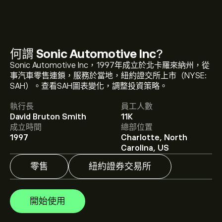
何謂
Sonic Automotive Inc
?
Sonic Automotive Inc，1997年成立於北卡羅來納州，從
SAH 現價為‎$‎82.44。
事汽車零售連鎖，服務於當地，紐約證交所上市（NYSE:
SAH）。查看SAH圖表變化，調整投資策略。
執行長
員工人數
Sonic Automotive Inc 的平均目標價為 ‎$‎82.44。
註冊
David Bruton Smith
11K
eToro 以取得詳細的分析師預測及目標價格。
成立時間
總部位置
1997
Charlotte, North
分析師根據市場趨勢、財務報告和預期增長對Sonic
Carolina, US
Automotive Inc的預測。查看最新預測以了解未來價格走
勢。
零售
紐約證券交易所
Sonic Automotive Inc 的市值是 ‎$‎2.61B 美元
開始使用
根據 4 位分析師在過去三個月對 SAH 的建議，整體共識