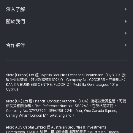
+
深入了解
+
關於我們
+
+
合作夥伴
eToro (Europe) Ltd 經 Cyprus Securities Exchange Commission（CySEC）授
權並受其監管，許可證編號# 109/10。Company No. C200585。註冊地址：
KANIKA BUSINESS CENTRE, FLOOR 7, 4 Profiti Ilia Germasogeia, 4046
Cyprus
eToro (UK) Ltd 經 Financial Conduct Authority（FCA）授權並受其監管，可提
供投資相關服務，Firm Reference Number: 583263。在英格蘭註冊，
Company No. 07973792。註冊地址：24th floor, One Canada Square,
Canary Wharf, London E14 5AB, England。
eToro AUS Capital Limited 受 Australian Securities & Investments
Commission（ASIC）監管，可提供金融服務和產品。Australian Financial