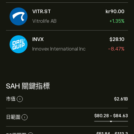
VITR.ST
‎kr‎90.00
Vitrolife AB
+1.35%
INVX
‎$‎28.10
Innovex International Inc
-8.47%
SAH 關鍵指標
市值
‎$‎2.61B
i
‎$‎80.28
-
‎$‎84.63
日範圍
i
‎$‎51.84
-
‎$‎113.3