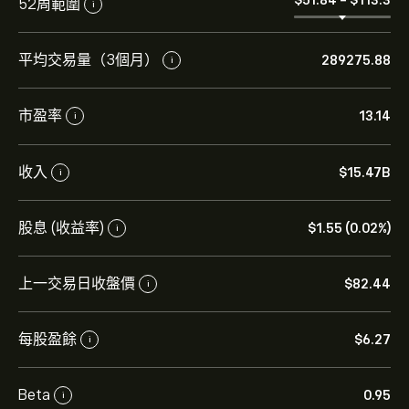
52周範圍
i
平均交易量（3個月）
289275.88
i
市盈率
13.14
i
收入
‎$‎15.47B
i
股息 (收益率)
‎$‎1.55 (0.02%)
i
上一交易日收盤價
‎$‎82.44
i
每股盈餘
‎$‎6.27
i
Beta
0.95
i