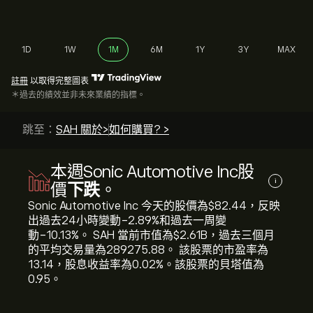
1D
1W
1M
6M
1Y
3Y
MAX
註冊
以取得完整圖表
＊過去的績效並非未來業績的指標。
跳至：
SAH 關於>
如何購買? >
本週Sonic Automotive Inc股
i
價
下跌
。
Sonic Automotive Inc 今天的股價為‎$‎82.44，反映
出過去24小時變動‎-2.89‎%和過去一周變
動‎-10.13‎%。 SAH 當前市值為‎$‎2.61B，過去三個月
的平均交易量為289275.88。 該股票的市盈率為
13.14，股息收益率為0.02%。該股票的貝塔值為
0.95。