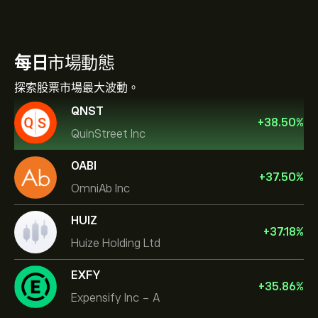
每日
市場動態
探索股票市場最大波動。
QNST
+
38.50
%
QuinStreet Inc
OABI
+
37.50
%
OmniAb Inc
HUIZ
+
37.18
%
Huize Holding Ltd
EXFY
+
35.86
%
Expensify Inc - A
Celestica Inc