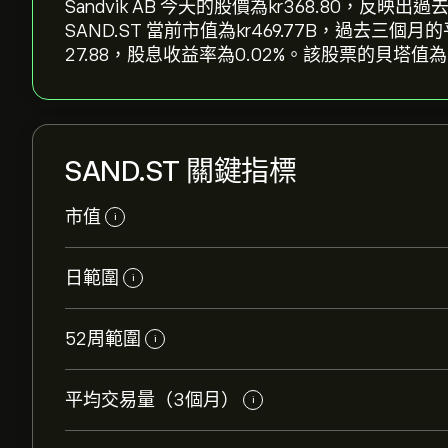
Sandvik AB 今天的股價為‎kr‎368.80，反映出過
SAND.ST 當前市值為‎kr‎469.77B，過去三
27.88，股息收益率為0.02%。該股票的貝塔值為1
SAND.ST 關鍵指標
市值
i
日範圍
i
52周範圍
i
平均交易量（3個月）
i