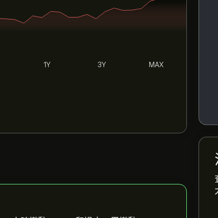
1Y
3Y
MAX