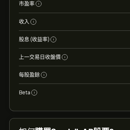
市盈率
i
收入
i
股息 (收益率)
i
上一交易日收盤價
i
每股盈餘
i
Beta
i