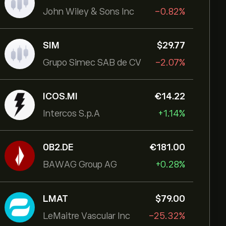
John Wiley & Sons Inc
-0.82%
SIM
‎$‎29.77
Grupo Simec SAB de CV
-2.07%
ICOS.MI
‎€‎14.22
Intercos S.p.A
+1.14%
0B2.DE
‎€‎181.00
BAWAG Group AG
+0.28%
LMAT
‎$‎79.00
LeMaitre Vascular Inc
-25.32%