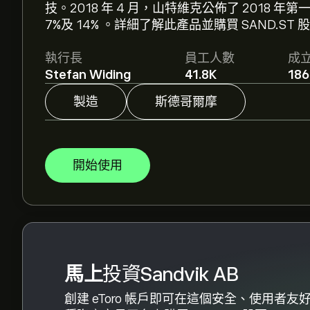
技。2018 年 4 月，山特維克公佈了 2018
7%及 14% 。詳細了解此產品並購買 SAND.ST 
分析師根據市場趨勢、財務報告和預期增長對San
執行長
員工人數
成
價格走勢。
Stefan Widing
41.8K
186
Sandvik AB 的市值是 ‎kr‎469.77B 美元
製造
斯德哥爾摩
開始使用
馬上
投資Sandvik AB
創建 eToro 帳戶即可在這個安全、使用者友