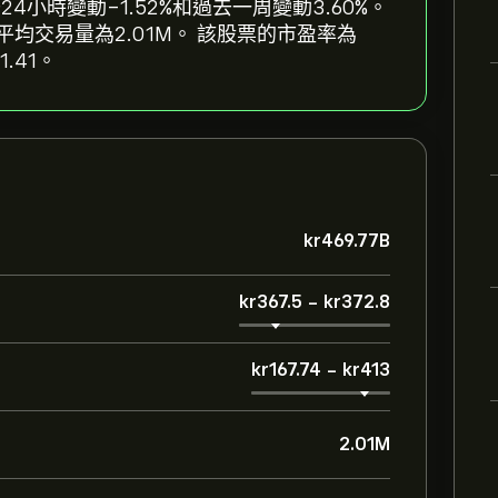
去24小時變動‎-1.52‎%和過去一周變動‎3.60‎%。
個月的平均交易量為2.01M。 該股票的市盈率為
.41。
‎kr‎469.77B
‎kr‎367.5
-
‎kr‎372.8
‎kr‎167.74
-
‎kr‎413
2.01M