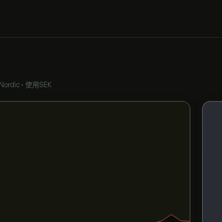
Nordic
•
使用SEK