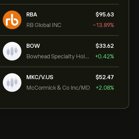
RBA
‎$‎95.63
RB Global INC
-13.89%
BOW
‎$‎33.62
Bowhead Specialty Holdings Inc
+0.42%
MKC/V.US
‎$‎52.47
McCormick & Co Inc/MD
+2.08%