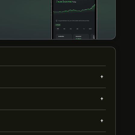
+
+
+