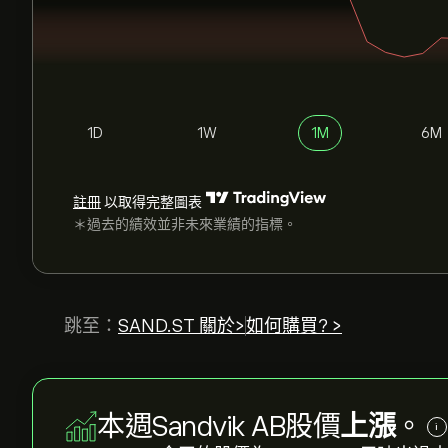
1D
1W
1M
6M
註冊
以取得完整圖表
＊過去的績效並非未來業績的指標。
跳至：
SAND.ST 關於>
如何購買? >
本週Sandvik AB股價
上漲
。
i