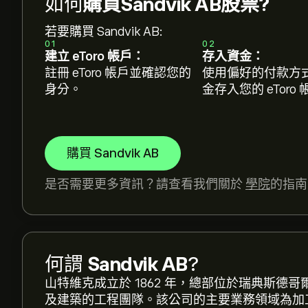
如何
購買Sandvik AB股票?
若要購買 Sandvik AB:
01
02
建立 eToro 帳戶：
存入資金：
註冊 eToro 帳戶並確認您的
使用偏好的付款方
身分。
金存入您的 eToro
購買 Sandvik AB
是否需要更多資訊？請查看我們關於
學院
的指南
SAND.ST 現價為‎kr‎368.80。
何謂
Sandvik AB
?
山特維克成立於 1862 年，總部位於瑞典斯德
及建築的工程團隊。該公司的主要業務領域為加
Sandvik AB 的平均目標價為 ‎kr‎368.80。
註冊
e