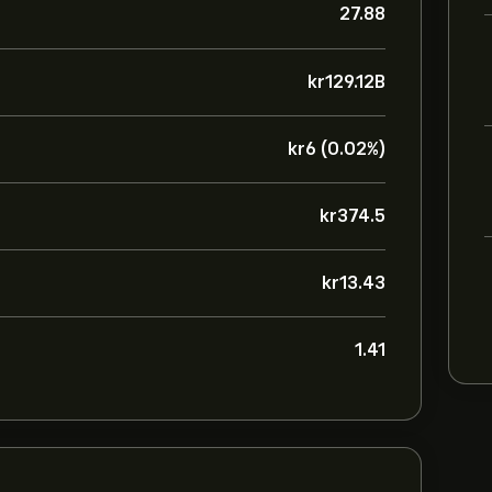
27.88
‎kr‎129.12B
‎kr‎6 (0.02%)
‎kr‎374.5
‎kr‎13.43
1.41