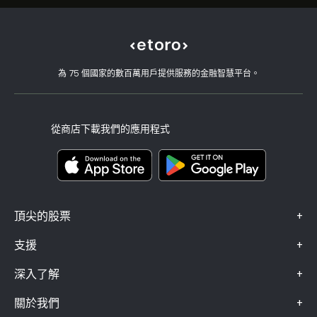
Meta Platforms Inc
為什麼選擇 eToro
開設帳戶
何謂槓桿與保證金
Tesla Motors, Inc.
eToro 評論
如何驗證您的帳戶
Cookie 政策
買入與買出說明
職涯
客戶服務
隱私權政策
稅務報告
邀請朋友
我們的辦事處
用戶端漏洞
為 75 個國家的數百萬用戶提供服務的金融智慧平台。
監管
學院
關聯計畫
可達性
風險揭露
eToro 俱樂部
版本說明
條款與條件
投資保險
從商店下載我們的應用程式
關鍵資訊文件
Smart Portfolios
投訴資料（FCA 客戶）
+
頂尖的股票
+
支援
+
深入了解
+
關於我們