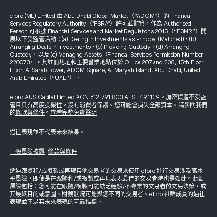
eToro (ME) Limited 由 Abu Dhabi Global Market（“ADGM”）的 Financial
Services Regulatory Authority（"FSRA"）許可並監管，作為 Authorised
Person 可根據 Financial Services and Market Regulations 2015（“FSMR”）開
展以下受監管活動：(a) Dealing in Investments as Principal (Matched)，(b)
Arranging Deals in Investments，(c) Providing Custody，(d) Arranging
Custody，以及 (e) Managing Assets（Financial Services Permission Number
220073）。其註冊地址和主要營業地點位於 Office 207 and 208, 15th Floor
Floor, Al Sarab Tower, ADGM Square, Al Maryah Island, Abu Dhabi, United
Arab Emirates（“UAE”）。
eToro AUS Capital Limited ACN 612 791 803 AFSL 491139。加密資產不受監
管且具有高度投機性。沒有消費者保護。您可能會損失全部資本。請參閱我們
的
條款與條件
。
查看完整免責聲明
過往表現並不代表未來結果。
一般風險披露
|
條款與條件
透過跟隨和/或複製或再現其他交易者的交易來使用 eToro 進行交易涉及高水
平風險，即使是在跟隨和/或複製或再現表現最佳的交易者時也是如此。此類
風險包括：您可能在跟隨/複製可能缺乏經驗/不專業的交易者的交易決策，或
其最終目的或意圖、財務狀況可能與您不同的交易者。eToro 社群成員的過往
表現並不是其未來表現的可靠指標。