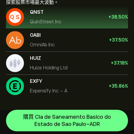
探索股票市場最大波動。
QNST
+
38.50
%
QuinStreet Inc
OABI
+
37.50
%
OmniAb Inc
HUIZ
+
37.18
%
Huize Holding Ltd
EXFY
+
35.86
%
Expensify Inc - A
NVIDIA Corporation
Amazon.com Inc
說明中心
購買 Cia de Saneamento Basico do
Microsoft
如何存款
Estado de Sao Paulo-ADR
CopyTrading 如何運作
Apple
如何提款
負責任的交易