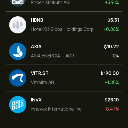
Rhoen Klinikum AG
+3.91%
HBNB
‎$‎5.51
Hotel101 Global Holdings Corp
+0.36%
AXIA
‎$‎10.22
AXIA ENERGIA - ADR
0%
VITR.ST
‎kr‎90.00
Vitrolife AB
+1.35%
INVX
‎$‎28.10
Innovex International Inc
-8.47%