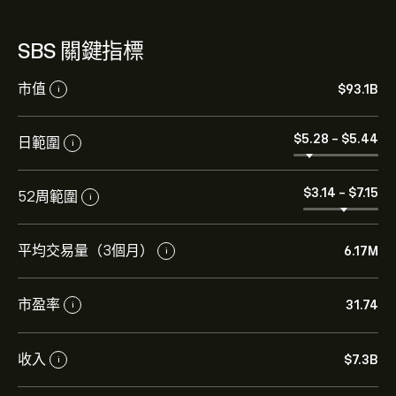
SBS 關鍵指標
市值
‎$‎93.1B
i
‎$‎5.28
-
‎$‎5.44
日範圍
i
‎$‎3.14
-
‎$‎7.15
52周範圍
i
平均交易量（3個月）
6.17M
i
市盈率
31.74
i
收入
‎$‎7.3B
i
SBS 現價為‎$‎5.31。