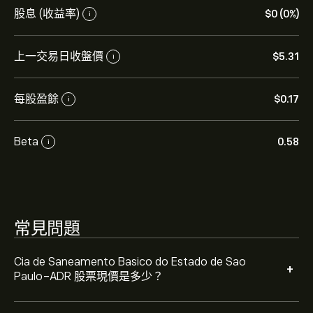
股息 (收益率)
‎$‎0 (0%)
i
Cia de Saneamento Basico do Estado de Sao Paulo-
ADR 的平均目標價為 ‎$‎5.31。
註冊
eToro 以取得詳細的分
上一交易日收盤價
‎$‎5.31
i
析師預測及目標價格。
每股盈餘
‎$‎0.17
i
分析師根據市場趨勢、財務報告和預期增長對Cia de
Saneamento Basico do Estado de Sao Paulo-ADR的預
測。查看最新預測以了解未來價格走勢。
Beta
0.58
i
Cia de Saneamento Basico do Estado de Sao Paulo-
ADR 的市值是 ‎$‎93.1B 美元
根據 0 位分析師在過去三個月對 SBS 的建議，整體共識為
常見問題
適度買入。
Cia de Saneamento Basico do Estado de Sao
+
Paulo-ADR 股票現價是多少？