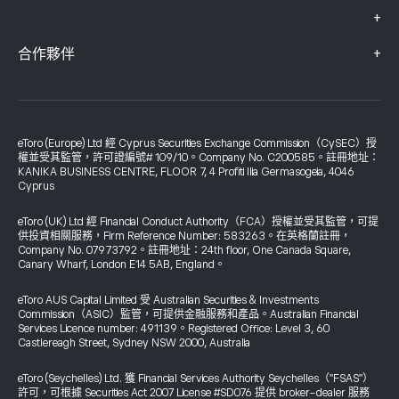
+
+
合作夥伴
eToro (Europe) Ltd 經 Cyprus Securities Exchange Commission（CySEC）授
權並受其監管，許可證編號# 109/10。Company No. C200585。註冊地址：
KANIKA BUSINESS CENTRE, FLOOR 7, 4 Profiti Ilia Germasogeia, 4046
Cyprus
eToro (UK) Ltd 經 Financial Conduct Authority（FCA）授權並受其監管，可提
供投資相關服務，Firm Reference Number: 583263。在英格蘭註冊，
Company No. 07973792。註冊地址：24th floor, One Canada Square,
Canary Wharf, London E14 5AB, England。
eToro AUS Capital Limited 受 Australian Securities & Investments
Commission（ASIC）監管，可提供金融服務和產品。Australian Financial
Services Licence number: 491139。Registered Office: Level 3, 60
Castlereagh Street, Sydney NSW 2000, Australia
eToro (Seychelles) Ltd. 獲 Financial Services Authority Seychelles（"FSAS"）
許可，可根據 Securities Act 2007 License #SD076 提供 broker-dealer 服務