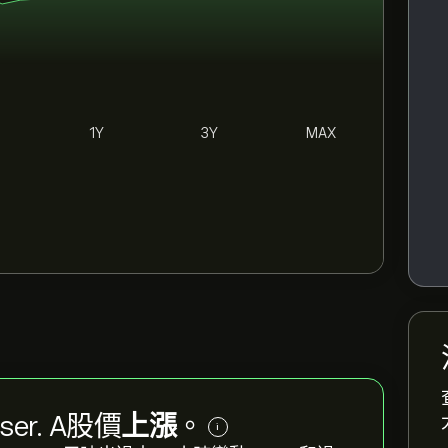
1Y
3Y
MAX
 ser. A股價
上漲
。
i