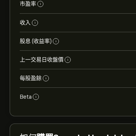
市盈率
i
收入
i
股息 (收益率)
i
上一交易日收盤價
i
每股盈餘
i
Beta
i