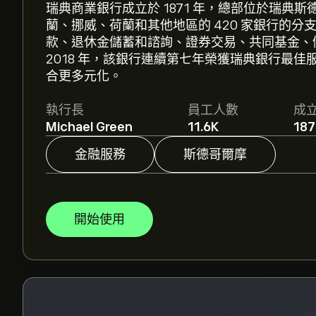
瑞典商業銀行成立於 1871 年，總部位於瑞典
SHB-A.ST 現價為‎kr‎149.40。
蘭、挪威、荷蘭和其他地區的 420 家銀行的
款、退休金儲蓄和諮詢、證券交易、共同基金、
2018 年，該銀行連續第七年榮獲瑞典銀行最佳服務
Svenska Handelsbanken ser. A 的平均目標價為 ‎k
合更多元化。
預測及目標價格。
執行長
員工人數
成
分析師根據市場趨勢、財務報告和預期增長對Svenska 
Michael Green
11.6K
187
新預測以了解未來價格走勢。
金融服務
斯德哥爾摩
Svenska Handelsbanken ser. A 的市值是 ‎kr‎29
開始使用