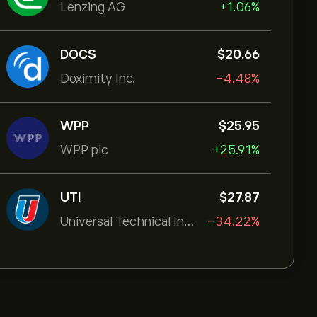
Lenzing AG
+1.06%
DOCS
‎$‎20.66
Doximity Inc.
-4.48%
WPP
‎$‎25.95
WPP plc
+25.91%
UTI
‎$‎27.87
Universal Technical Institut
-34.22%