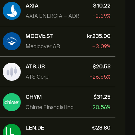
AXIA
‎$‎10.22
AXIA ENERGIA - ADR
-2.39%
MCOVb.ST
‎kr‎235.00
Medicover AB
-3.09%
ATS.US
‎$‎20.53
ATS Corp
-26.55%
CHYM
‎$‎31.25
Chime Financial Inc
+20.56%
LEN.DE
‎€‎23.80