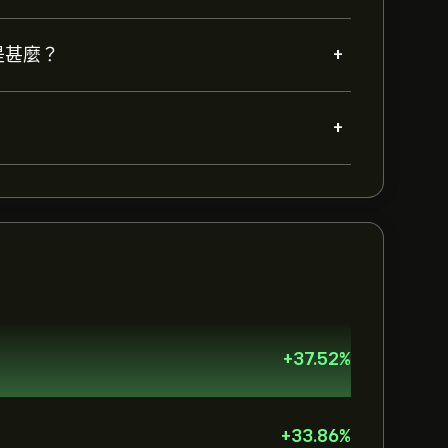
+
預測是甚麼？
+
+
37.52
%
+
33.86
%