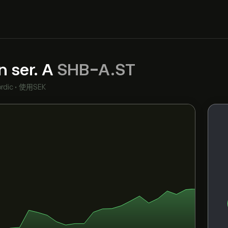
 ser. A
SHB-A.ST
rdic
•
使用SEK