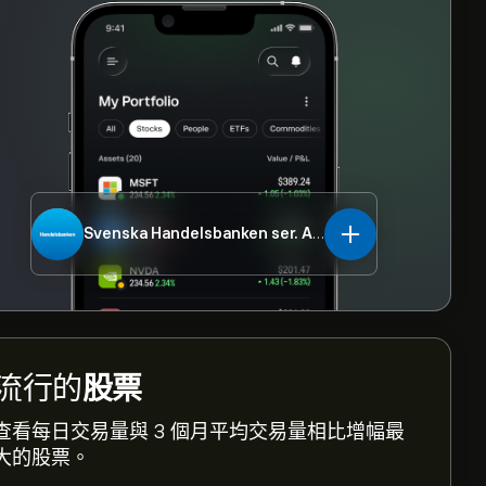
Svenska Handelsbanken ser. A
SHB-A.ST
流行的
股票
查看每日交易量與 3 個月平均交易量相比增幅最
大的股票。