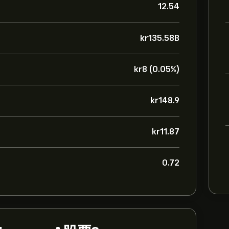
12.54
‎kr‎135.58B
‎kr‎8 (0.05%)
‎kr‎148.9
‎kr‎11.87
0.72