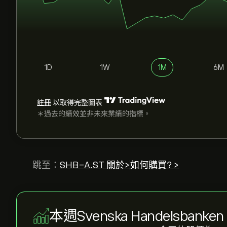
1D
1W
1M
6M
註冊
以取得完整圖表
＊過去的績效並非未來業績的指標。
跳至：
SHB-A.ST 關於>
如何購買? >
本週Svenska Handelsbanken