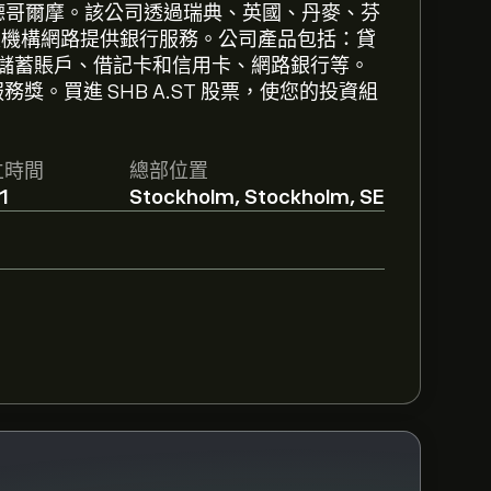
斯德哥爾摩。該公司透過瑞典、英國、丹麥、芬
分支機構網路提供銀行服務。公司產品包括：貸
儲蓄賬戶、借記卡和信用卡、網路銀行等。
獎。買進 SHB A.ST 股票，使您的投資組
r‎149.40。
註冊
eToro 以取得詳細的分析師
立時間
總部位置
Handelsbanken ser. A的預測。查看最
1
Stockholm, Stockholm, SE
4.83B 美元