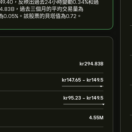
‎kr‎149.40，反映出過去24小時變動‎0.34‎%和過
kr‎294.83B，過去三個月的平均交易量為
為0.05%。該股票的貝塔值為0.72。
‎kr‎294.83B
‎kr‎147.65
-
‎kr‎149.5
‎kr‎95.23
-
‎kr‎149.5
4.55M