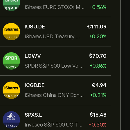
iShares EURO STOXX Mid UCITS ETF
+0.56%
IUSU.DE
‎€‎111.09
iShares USD Treasury Bond 1-3yr UCITS ETF
+0.20%
LOWV
‎$‎70.70
SPDR S&P 500 Low Volatility UCITS ETF
+0.86%
ICGB.DE
‎€‎4.94
iShares China CNY Bond UCITS ETF
+0.21%
SPXS.L
‎$‎15.48
Invesco S&P 500 UCITS ETF
-0.30%