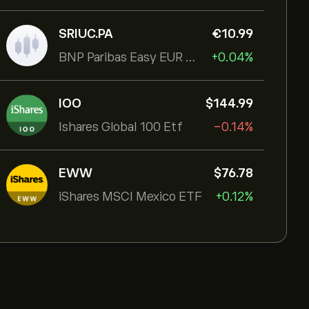
SRIUC.PA
‎€‎10.99
BNP Paribas Easy EUR Corp Bond SRI Fossil Free Ult
+0.04%
IOO
‎$‎144.99
Ishares Global 100 Etf
-0.14%
EWW
‎$‎76.78
iShares MSCI Mexico ETF
+0.12%