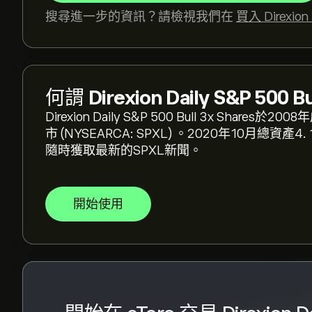
SPXL 的目前價格是 ‎$‎291.62 美元
搜尋進一步的資訊？請檢視我們在
買入 Direxion 
Direxion Daily S&P 500 Bull 3X ETF 的歷史高點
何謂
Direxion Daily S&P 500 B
選取 eToro 圖表上的「1D」或「1W」時間範圍，並縮小以檢
Direxion Daily S&P 500 Bull 3x S
3X ETF 的歷史價格變動。Direxion Daily S&P
市 (NYSEARCA: SPXL) 。2020年10月總
‎$‎104.56 之間。
隨時獲取最新的SPXL新聞。
若要購買 SPXL，請瀏覽 eToro 網站上的「"Direxion D
面。在建立帳戶並存入資金後，請按一下 [交易] 按鈕並決
500 Bull 3X ETF。您也可以下單，在未來以特
開始使用