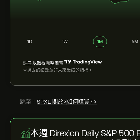
1D
1W
1M
6M
註冊
以取得完整圖表
＊過去的績效並非未來業績的指標。
跳至：
SPXL 關於>
如何購買? >
本週 Direxion Daily S&P 500