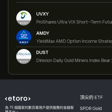
UVXY
ProShares Ultra VIX Short-Term Futu
AMDY
YieldMax AMD Option Income Strate
DUST
Direxion Daily Gold Miners Index Bea
頂尖的 ETF
為 75 個國家的數百萬用戶提供服務的金融智
SPDR Gold