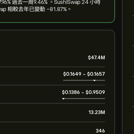
.96‎% 過去一周‎9.46‎% 。SushiSwap 24 小時
ap 相較去年已變動 ‎-81.87‎%。
‎$‎47.4M
‎$‎0.1649
-
‎$‎0.1657
‎$‎0.1386
-
‎$‎0.9509
13.23M
346