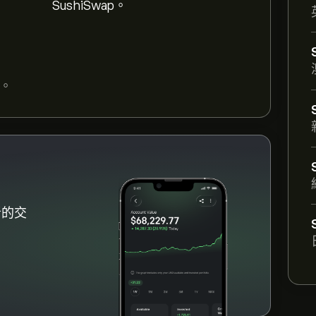
SushiSwap。
，並縮小以檢視SushiSwap 的歷史價格變動。
之間。
。
hiSwap (SUSHI)"」頁面。在建立帳戶並存入
SushiSwap。您也可以下單，在未來以特定
者的交