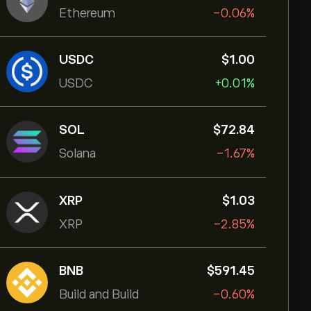
Ethereum
-0.06%
USDC
‎$‎1.00
USDC
+0.01%
SOL
‎$‎72.84
Solana
-1.67%
XRP
‎$‎1.03
XRP
-2.85%
BNB
‎$‎591.45
Build and Build
-0.60%