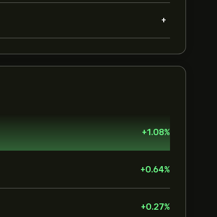
+
+
1.08
%
+
0.64
%
+
0.27
%