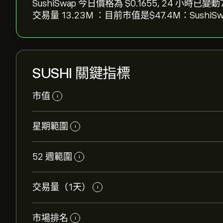
SushiSwap 今日價格為 ‎$‎0.1655, 24 小時已變動‎7
交易量 13.23M ：目前市值是‎$‎47.4M：SushiSw
SUSHI 關鍵指標
市值
i
星期範圍
i
52 週範圍
i
交易量（1天）
i
市場排名
i