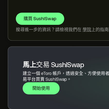
SushiSwap 的 24 小時交易量為 13.23M
購買 SushiSwap
選取 eToro 圖表上的「1D」或「1W」時間範圍
SushiSwap 的價格在過去一年內介於 ‎$‎-0.75 
搜尋進一步的資訊？請檢視我們在
學院
上的指南
若要購買 SUSHI，請瀏覽 eToro 網站上的「"Sus
資金後，請按一下 [交易] 按鈕並決定要購買多少 
價格購買 SUSHI。
馬上
交易 SushiSwap
建立一個 eToro 帳戶，透過安全、方便使用
易平台買賣 SushiSwap。
開始使用