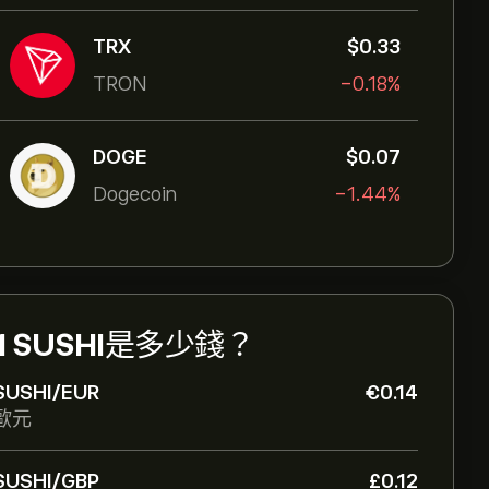
TRX
‎$‎0.33
TRON
-0.18%
DOGE
‎$‎0.07
Dogecoin
-1.44%
1 SUSHI
是多少錢？
SUSHI/EUR
‎€‎0.14
歐元
SUSHI/GBP
‎£‎0.12