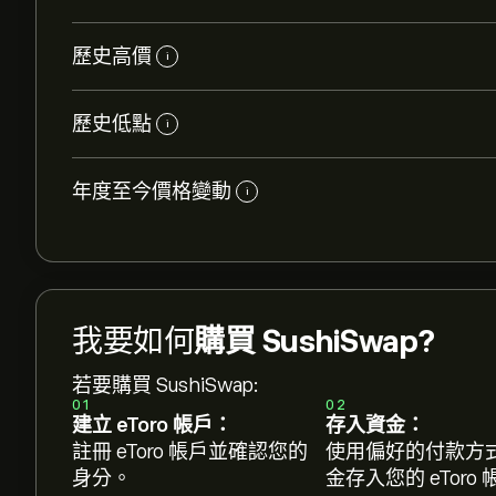
歷史高價
i
歷史低點
i
年度至今價格變動
i
SUSHI 的目前價格是 ‎$‎0.1655 美元
我要如何
購買 SushiSwap?
SushiSwap 的市值是 ‎$‎47.4M 美元
若要購買 SushiSwap:
01
02
SushiSwap 的歷史高點是 ‎$‎22.5542 美元
建立 eToro 帳戶：
存入資金：
註冊 eToro 帳戶並確認您的
使用偏好的付款方
身分。
金存入您的 eToro