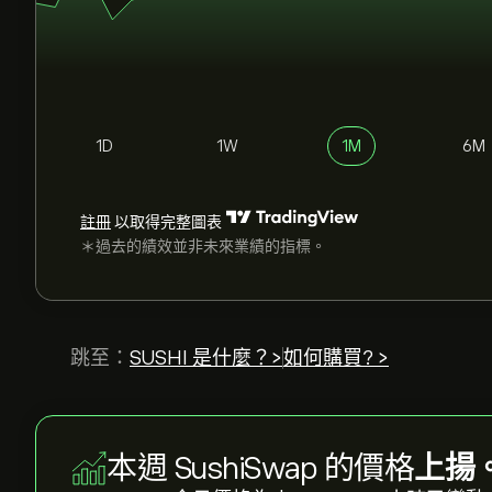
1D
1W
1M
6M
註冊
以取得完整圖表
＊過去的績效並非未來業績的指標。
跳至：
SUSHI 是什麼？>
如何購買? >
本週 SushiSwap 的價格
上揚