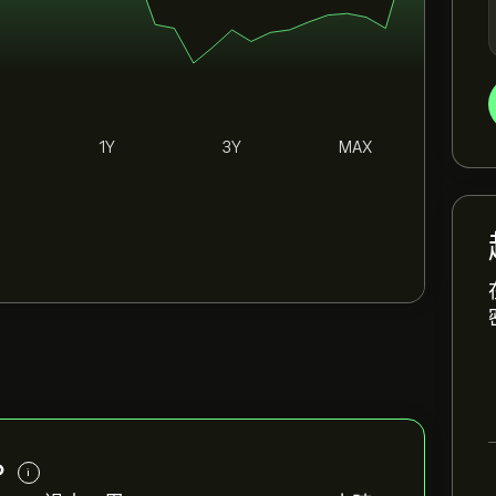
1Y
3Y
MAX
。
i