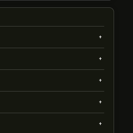
+
+
+
+
+