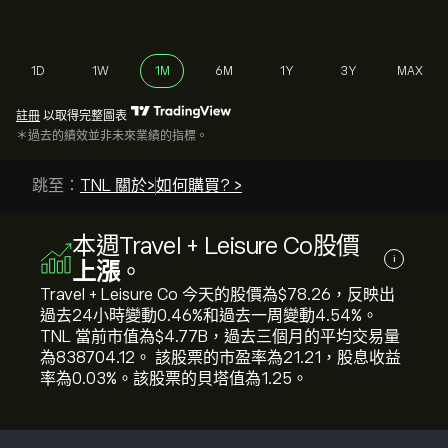
1D
1W
1M
6M
1Y
3Y
MAX
註冊
以取得完整圖表
＊過去的績效並非未來業績的指標。
跳至：
TNL 關於>
如何購買? >
本週Travel + Leisure Co股價
i
上漲
。
Travel + Leisure Co 今天的股價為‎$‎78.26，反映出
過去24小時變動‎0.46‎%和過去一周變動‎4.54‎%。
TNL 當前市值為‎$‎4.77B，過去三個月的平均交易量
為838704.12。 該股票的市盈率為21.21，股息收益
率為0.03%。該股票的貝塔值為1.25。