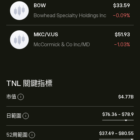
BOW
‎$‎33.59
Bowhead Specialty Holdings Inc
-0.09%
MKC/V.US
‎$‎51.93
McCormick & Co Inc/MD
-1.03%
TNL 關鍵指標
市值
‎$‎4.77B
i
‎$‎76.36
-
‎$‎78.9
日範圍
i
‎$‎37.49
-
‎$‎80.55
52周範圍
i