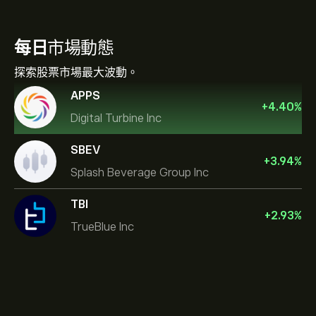
每日
市場動態
探索股票市場最大波動。
APPS
+
4.40
%
Digital Turbine Inc
SBEV
+
3.94
%
Splash Beverage Group Inc
TBI
+
2.93
%
TrueBlue Inc
NVIDIA Corporation
Amazon.com Inc
說明中心