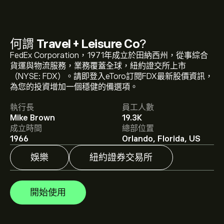
何謂
Travel + Leisure Co
?
FedEx Corporation，1971年成立於田納西州，從事綜合
TNL 現價為‎$‎78.26。
貨運與物流服務，業務覆蓋全球，紐約證交所上市
（NYSE: FDX）。請即登入eToro訂閱FDX最新股價資訊，
為您的投資增加一個穩健的備選項。
Travel + Leisure Co 的平均目標價為 ‎$‎78.26。
註冊
eToro
執行長
員工人數
以取得詳細的分析師預測及目標價格。
Mike Brown
19.3K
成立時間
總部位置
分析師根據市場趨勢、財務報告和預期增長對Travel +
1966
Orlando, Florida, US
Leisure Co的預測。查看最新預測以了解未來價格走勢。
娛樂
紐約證券交易所
Travel + Leisure Co 的市值是 ‎$‎4.77B 美元
開始使用
根據 5 位分析師在過去三個月對 TNL 的建議，整體共識
為 大量買入。