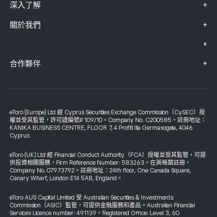
+
深入了解
+
關於我們
+
+
合作夥伴
eToro (Europe) Ltd 經 Cyprus Securities Exchange Commission（CySEC）授
權並受其監管，許可證編號# 109/10。Company No. C200585。註冊地址：
KANIKA BUSINESS CENTRE, FLOOR 7, 4 Profiti Ilia Germasogeia, 4046
Cyprus
eToro (UK) Ltd 經 Financial Conduct Authority（FCA）授權並受其監管，可提
供投資相關服務，Firm Reference Number: 583263。在英格蘭註冊，
Company No. 07973792。註冊地址：24th floor, One Canada Square,
Canary Wharf, London E14 5AB, England。
eToro AUS Capital Limited 受 Australian Securities & Investments
Commission（ASIC）監管，可提供金融服務和產品。Australian Financial
Services Licence number: 491139。Registered Office: Level 3, 60