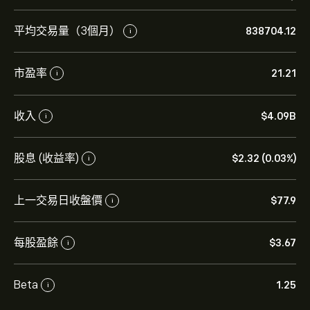
平均交易量（3個月）
838704.12
i
市盈率
21.21
i
收入
‎$‎4.09B
i
股息 (收益率)
‎$‎2.32 (0.03%)
i
上一交易日收盤價
‎$‎77.9
i
每股盈餘
‎$‎3.67
i
Beta
1.25
i