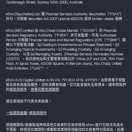
Castlereagh Street, Sydney NSW 2000, Australia
eToro (Seychelles) Ltd. 獲 Financial Services Authority Seychelles（"FSAS"）
許可，可根據 Securities Act 2007 License #SD076 提供 broker-dealer 服務
eToro (ME) Limited 由 Abu Dhabi Global Market（“ADGM”）的 Financial
Services Regulatory Authority（"FSRA"）許可並監管，作為 Authorised
Person 可根據 Financial Services and Market Regulations 2015（“FSMR”）開
展以下受監管活動：(a) Dealing in Investments as Principal (Matched)，(b)
Arranging Deals in Investments，(c) Providing Custody，(d) Arranging
Custody，以及 (e) Managing Assets（Financial Services Permission Number
220073）。其註冊地址和主要營業地點位於 Office 207 and 208, 15th Floor
Floor, Al Sarab Tower, ADGM Square, Al Maryah Island, Abu Dhabi, United
Arab Emirates（“UAE”）。
eToro AUS Capital Limited ACN 612 791 803 AFSL 491139。加密資產不受監
管且具有高度投機性。沒有消費者保護。您可能會損失全部資本。請參閱我們
的
條款與條件
。
查看完整免責聲明
過往表現並不代表未來結果。
一般風險披露
|
條款與條件
透過跟隨和/或複製或再現其他交易者的交易來使用 eToro 進行交易涉及高水
平風險，即使是在跟隨和/或複製或再現表現最佳的交易者時也是如此。此類