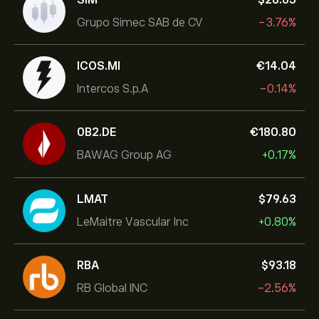
Grupo Simec SAB de CV
-3.76%
ICOS.MI
‎€‎14.04
Intercos S.p.A
-0.14%
0B2.DE
‎€‎180.80
BAWAG Group AG
+0.17%
LMAT
‎$‎79.63
LeMaitre Vascular Inc
+0.80%
RBA
‎$‎93.18
RB Global INC
-2.56%