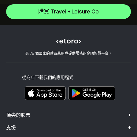
Microsoft
如何存款
購買 Travel + Leisure Co
CopyTrading 如何運作
Apple
如何提款
負責任的交易
Meta Platforms Inc
為什麼選擇 eToro
開設帳戶
何謂槓桿與保證金
Alphabet
eToro 評論
如何驗證您的帳戶
Cookie 政策
買入與買出說明
職涯
客戶服務
隱私權政策
稅務報告
邀請朋友
我們的辦事處
用戶端漏洞
為 75 個國家的數百萬用戶提供服務的金融智慧平台。
監管
學院
關聯計畫
可達性
風險揭露
eToro 俱樂部
版本說明
條款與條件
投資保險
從商店下載我們的應用程式
關鍵資訊文件
Smart Portfolios
投訴資料（FCA 客戶）
+
頂尖的股票
+
支援