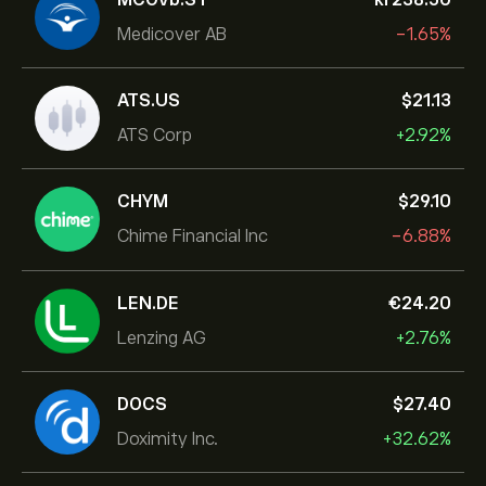
Medicover AB
-1.65%
ATS.US
‎$‎21.13
ATS Corp
+2.92%
CHYM
‎$‎29.10
Chime Financial Inc
-6.88%
LEN.DE
‎€‎24.20
Lenzing AG
+2.76%
DOCS
‎$‎27.40
Doximity Inc.
+32.62%