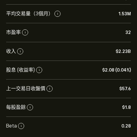
平均交易量（3個月）
1.53M
i
市盈率
32
i
TXNM 現價為‎$‎57.60。
收入
‎$‎2.23B
i
TXNM Energy Inc 的平均目標價為 ‎$‎57.60。
註冊
eToro
股息 (收益率)
‎$‎2.08 (0.04%)
i
以取得詳細的分析師預測及目標價格。
上一交易日收盤價
‎$‎57.6
i
分析師根據市場趨勢、財務報告和預期增長對TXNM
Energy Inc的預測。查看最新預測以了解未來價格走勢。
每股盈餘
‎$‎1.8
i
TXNM Energy Inc 的市值是 ‎$‎5.94B 美元
Beta
0.28
i
根據 2 位分析師在過去三個月對 TXNM 的建議，整體共識