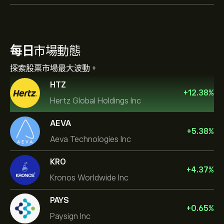
每日
市場動態
探索股票市場最大波動。
HTZ
+
12.38
%
Hertz Global Holdings Inc
AEVA
+
5.38
%
Aeva Technologies Inc
KRO
+
4.37
%
Kronos Worldwide Inc
PAYS
+
0.65
%
Paysign Inc
NVIDIA Corporation