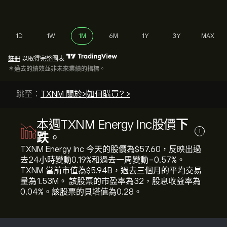
1D
1W
1M
6M
1Y
3Y
MAX
註冊
以取得完整圖表
＊過去的績效並非未來業績的指標。
跳至：
TXNM 關於>
如何購買? >
本週TXNM Energy Inc股價
下
i
跌
。
TXNM Energy Inc 今天的股價為‎$‎57.60，反映出過
去24小時變動‎0.19‎%和過去一周變動‎-0.57‎%。
TXNM 當前市值為‎$‎5.94B，過去三個月的平均交易
量為1.53M。 該股票的市盈率為32，股息收益率為
0.04%。該股票的貝塔值為0.28。