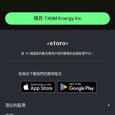
Amazon.com Inc
說明中心
Microsoft
如何存款
購買 TXNM Energy Inc
CopyTrading 如何運作
Apple
如何提款
負責任的交易
Meta Platforms Inc
為什麼選擇 eToro
開設帳戶
何謂槓桿與保證金
Celestica Inc
eToro 評論
如何驗證您的帳戶
Cookie 政策
買入與買出說明
職涯
客戶服務
隱私權政策
稅務報告
邀請朋友
我們的辦事處
用戶端漏洞
為 75 個國家的數百萬用戶提供服務的金融智慧平台。
監管
學院
關聯計畫
可達性
風險揭露
eToro 俱樂部
版本說明
條款與條件
投資保險
從商店下載我們的應用程式
關鍵資訊文件
Smart Portfolios
投訴資料（FCA 客戶）
+
頂尖的股票