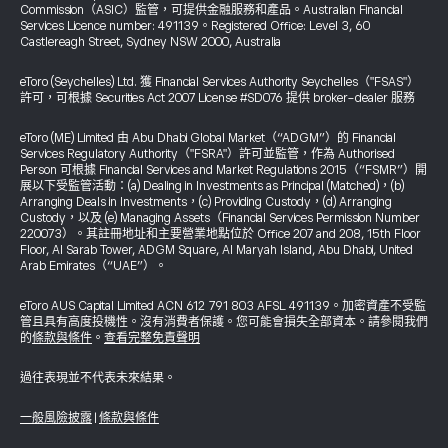
Commission（ASIC）監管，可提供金融服務和產品。Australian Financial
Services Licence number: 491139。Registered Office: Level 3, 60
Castlereagh Street, Sydney NSW 2000, Australia
eToro (Seychelles) Ltd. 獲 Financial Services Authority Seychelles（"FSAS"）
許可，可根據 Securities Act 2007 License #SD076 提供 broker-dealer 服務
eToro (ME) Limited 由 Abu Dhabi Global Market（“ADGM”）的 Financial
Services Regulatory Authority（"FSRA"）許可並監管，作為 Authorised
Person 可根據 Financial Services and Market Regulations 2015（“FSMR”）開
展以下受監管活動：(a) Dealing in Investments as Principal (Matched)，(b)
Arranging Deals in Investments，(c) Providing Custody，(d) Arranging
Custody，以及 (e) Managing Assets（Financial Services Permission Number
220073）。其註冊地址和主要營業地點位於 Office 207 and 208, 15th Floor
Floor, Al Sarab Tower, ADGM Square, Al Maryah Island, Abu Dhabi, United
Arab Emirates（“UAE”）。
eToro AUS Capital Limited ACN 612 791 803 AFSL 491139。加密資產不受監
管且具有高度投機性。沒有消費者保護。您可能會損失全部資本。請參閱我們
的
條款與條件
。
查看完整免責聲明
過往表現並不代表未來結果。
一般風險披露
|
條款與條件