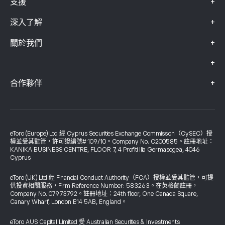
+
支援
+
深入了解
+
關於我們
+
+
合作夥伴
eToro (Europe) Ltd 經 Cyprus Securities Exchange Commission（CySEC）授
權並受其監管，許可證編號# 109/10。Company No. C200585。註冊地址：
KANIKA BUSINESS CENTRE, FLOOR 7, 4 Profiti Ilia Germasogeia, 4046
Cyprus
eToro (UK) Ltd 經 Financial Conduct Authority（FCA）授權並受其監管，可提
供投資相關服務，Firm Reference Number: 583263。在英格蘭註冊，
Company No. 07973792。註冊地址：24th floor, One Canada Square,
Canary Wharf, London E14 5AB, England。
eToro AUS Capital Limited 受 Australian Securities & Investments