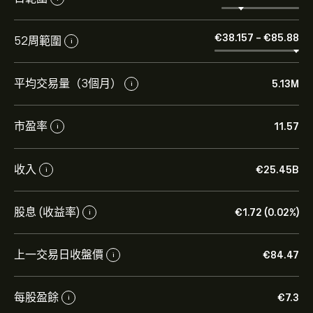
‎€‎38.157
-
‎€‎85.88
52周範圍
i
平均交易量（3個月）
5.13M
i
市盈率
11.57
i
收入
‎€‎25.45B
i
股息 (收益率)
‎€‎1.72 (0.02%)
i
上一交易日收盤價
‎€‎84.47
i
每股盈餘
‎€‎7.3
i