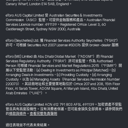
Canary Wharf, London E14 5AB, England。
eToro AUS Capital Limited 受 Australian Securities & Investments
Commission（ASIC）監管，可提供金融服務和產品。Australian Financial
Services Licence number: 491139。Registered Office: Level 3, 60
Castlereagh Street, Sydney NSW 2000, Australia
eToro (Seychelles) Ltd. 獲 Financial Services Authority Seychelles（"FSAS"）
許可，可根據 Securities Act 2007 License #SD076 提供 broker-dealer 服務
eToro (ME) Limited 由 Abu Dhabi Global Market（“ADGM”）的 Financial
Services Regulatory Authority（"FSRA"）許可並監管，作為 Authorised
Person 可根據 Financial Services and Market Regulations 2015（“FSMR”）開
展以下受監管活動：(a) Dealing in Investments as Principal (Matched)，(b)
Arranging Deals in Investments，(c) Providing Custody，(d) Arranging
Custody，以及 (e) Managing Assets（Financial Services Permission Number
220073）。其註冊地址和主要營業地點位於 Office 207 and 208, 15th Floor
Floor, Al Sarab Tower, ADGM Square, Al Maryah Island, Abu Dhabi, United
Arab Emirates（“UAE”）。
eToro AUS Capital Limited ACN 612 791 803 AFSL 491139。加密資產不受監
管且具有高度投機性。沒有消費者保護。您可能會損失全部資本。請參閱我們
的
條款與條件
。
查看完整免責聲明
過往表現並不代表未來結果。