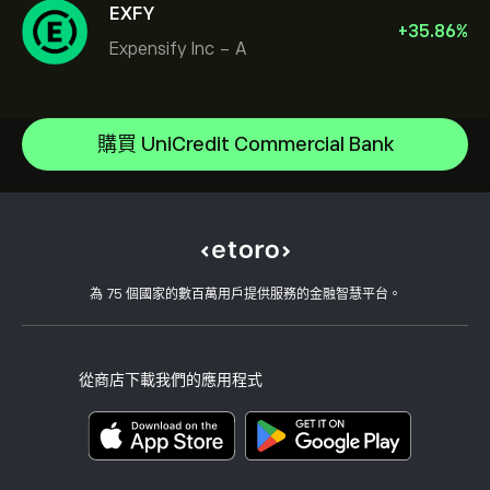
EXFY
+
35.86
%
Expensify Inc - A
Micron Technology, Inc.
Vistra Corp
說明中心
Lam Research Corp
如何存款
購買 UniCredit Commercial Bank
CopyTrading 如何運作
Applied Materials Inc
如何提款
負責任的交易
Johnson & Johnson
為什麼選擇 eToro
開設帳戶
何謂槓桿與保證金
Caterpillar
eToro 評論
如何驗證您的帳戶
Cookie 政策
買入與買出說明
職涯
客戶服務
隱私權政策
稅務報告
邀請朋友
我們的辦事處
用戶端漏洞
為 75 個國家的數百萬用戶提供服務的金融智慧平台。
監管
學院
關聯計畫
可達性
風險揭露
eToro 俱樂部
版本說明
條款與條件
投資保險
從商店下載我們的應用程式
關鍵資訊文件
Smart Portfolios
投訴資料（FCA 客戶）