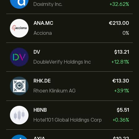
Doximity Inc.
+32.62%
ANA.MC
‎€‎213.00
Acciona
0%
DV
‎$‎13.21
DoubleVerify Holdings Inc
+12.81%
RHK.DE
‎€‎13.30
Rhoen Klinikum AG
+3.91%
HBNB
‎$‎5.51
Hotel101 Global Holdings Corp
+0.36%
AXIA
‎$‎10.22