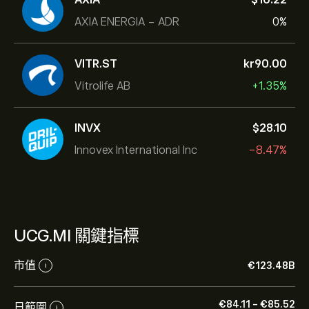
AXIA ENERGIA - ADR
0%
VITR.ST
‎kr‎90.00
Vitrolife AB
+1.35%
INVX
‎$‎28.10
Innovex International Inc
-8.47%
UCG.MI 關鍵指標
市值
‎€‎123.48B
i
‎€‎84.11
-
‎€‎85.52
日範圍
i