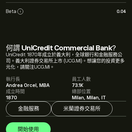
Beta
0.04
i
何謂
UniCredit Commercial Bank
?
UCG.MI 現價為‎€‎84.470。
UniCredit 1870年成立於義大利，全球銀行和金融服務公
司。義大利證券交易所上市 (UCG.MI)。想讓您的投資更多
元化，請關注UCG.MI。
UniCredit Commercial Bank 的平均目標價為 ‎€‎84.470。
執行長
員工人數
註冊
eToro 以取得詳細的分析師預測及目標價格。
Andrea Orcel, MBA
73.1K
成立時間
總部位置
1870
Milan, Milan, IT
分析師根據市場趨勢、財務報告和預期增長對UniCredit
Commercial Bank的預測。查看最新預測以了解未來價格
金融服務
米蘭證券交易所
走勢。
UniCredit Commercial Bank 的市值是 ‎€‎123.48B 美元
開始使用