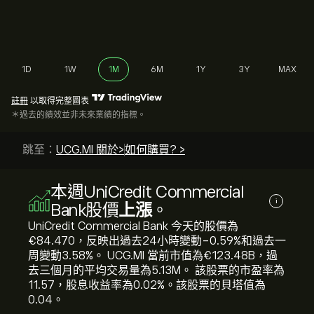
1D
1W
1M
6M
1Y
3Y
MAX
註冊
以取得完整圖表
＊過去的績效並非未來業績的指標。
跳至：
UCG.MI 關於>
如何購買? >
本週UniCredit Commercial
i
Bank股價
上漲
。
UniCredit Commercial Bank 今天的股價為‎
€‎84.470，反映出過去24小時變動‎-0.59‎%和過去一
周變動‎3.58‎%。 UCG.MI 當前市值為‎€‎123.48B，過
去三個月的平均交易量為5.13M。 該股票的市盈率為
11.57，股息收益率為0.02%。該股票的貝塔值為
0.04。