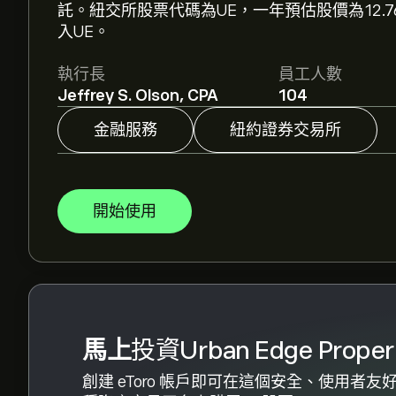
託。紐交所股票代碼為UE，一年預估股價為12.7
標價格。
入UE。
分析師根據市場趨勢、財務報告和預期增長對Urban E
執行長
員工人數
以了解未來價格走勢。
Jeffrey S. Olson, CPA
104
Urban Edge Properties 的市值是 ‎$‎2.78B 美元
金融服務
紐約證券交易所
根據 4 位分析師在過去三個月對 UE 的建議，整
開始使用
馬上
投資Urban Edge Proper
創建 eToro 帳戶即可在這個安全、使用者友