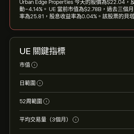
Urban Edge Properties 今天的股價為‎$‎2
動‎-4.14‎%。 UE 當前市值為‎$‎2.78B，過去
率為25.81，股息收益率為0.04%。該股票的貝塔
UE 關鍵指標
市值
i
日範圍
i
52周範圍
i
平均交易量（3個月）
i