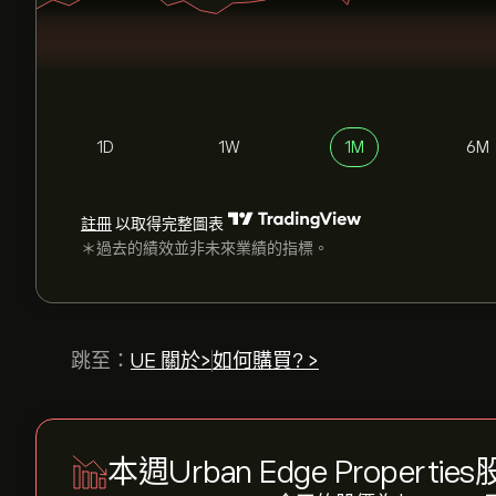
1D
1W
1M
6M
註冊
以取得完整圖表
＊過去的績效並非未來業績的指標。
跳至：
UE 關於>
如何購買? >
本週Urban Edge Propertie