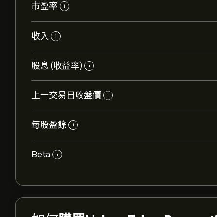
市盈率
i
收入
i
股息 (收益率)
i
上一交易日收盤價
i
每股盈餘
i
Beta
i