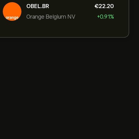
OBEL.BR
‎€‎22.20
Orange Belgium NV
+0.91%