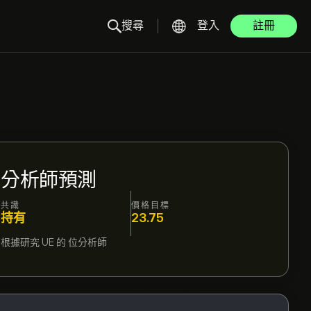
搜尋
登入
註冊
分析師預測
共識
價格目標
持有
23.75
根據研究
UE
的
位分析師