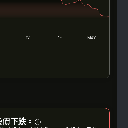
1Y
3Y
MAX
s股價
下跌
。
i