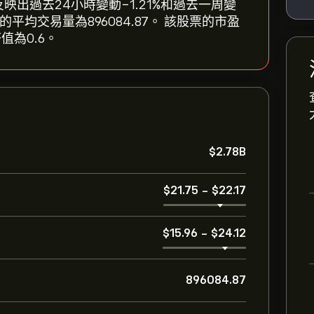
2.04，反映出過去24小時變動‎-1.21‎%和過去一周變
三個月的平均交易量為896084.87。 該股票的市盈
值為0.6。
‎$‎2.78B
‎$‎21.75
-
‎$‎22.17
‎$‎15.96
-
‎$‎24.12
896084.87