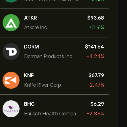
ATKR
‎$‎93.68
Atkore Inc.
+0.16%
DORM
‎$‎141.54
Dorman Products Inc
-4.24%
KNF
‎$‎67.79
Knife River Corp
-2.47%
BHC
‎$‎6.29
Bausch Health Companies Inc
-2.33%