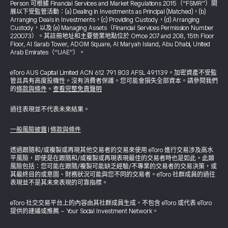
Person 可根據 Financial Services and Market Regulations 2015（“FSMR”）開
展以下受監管活動：(a) Dealing in Investments as Principal (Matched)，(b)
Arranging Deals in Investments，(c) Providing Custody，(d) Arranging
Custody，以及 (e) Managing Assets（Financial Services Permission Number
220073）。其註冊地址和主要營業地點位於 Office 207 and 208, 15th Floor
Floor, Al Sarab Tower, ADGM Square, Al Maryah Island, Abu Dhabi, United
Arab Emirates（“UAE”）。
eToro AUS Capital Limited ACN 612 791 803 AFSL 491139。加密資產不受監
管且具有高度投機性。沒有消費者保護。您可能會損失全部資本。請參閱我們
的
條款與條件
。
查看完整免責聲明
過往表現並不代表未來結果。
一般風險披露
|
條款與條件
透過跟隨和/或複製或再現其他交易者的交易來使用 eToro 進行交易涉及高水
平風險，即使是在跟隨和/或複製或再現表現最佳的交易者時也是如此。此類
風險包括：您可能在跟隨/複製可能缺乏經驗/不專業的交易者的交易決策，或
其最終目的或意圖、財務狀況可能與您不同的交易者。eToro 社群成員的過往
表現並不是其未來表現的可靠指標。
eToro 社交交易平台上的內容由其社群成員生成，不包含 eToro 或代表 eToro
提供的建議或推薦 - Your Social Investment Network。