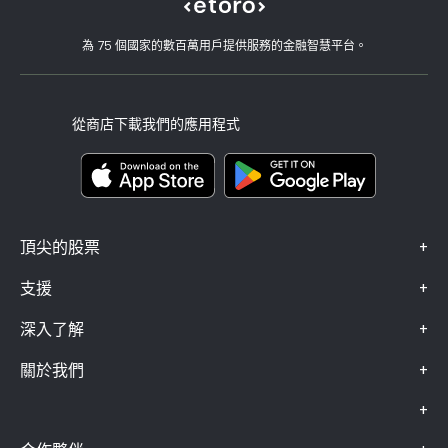
職涯
客戶服務
隱私權政策
稅務報告
邀請朋友
我們的辦事處
用戶端漏洞
為 75 個國家的數百萬用戶提供服務的金融智慧平台。
監管
學院
關聯計畫
可達性
風險揭露
eToro 俱樂部
版本說明
條款與條件
投資保險
從商店下載我們的應用程式
關鍵資訊文件
Smart Portfolios
投訴資料（FCA 客戶）
+
頂尖的股票
+
支援
+
深入了解
+
關於我們
+