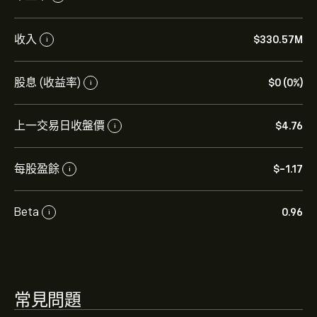
UEIC 現價為‎$‎4.76。
收入
‎$‎330.57M
i
股息 (收益率)
‎$‎0 (0%)
i
Universal Electronics Inc. 的平均目標價為 ‎$‎4.76。
註冊
eToro 以取得詳細的分析師預測及目標價格。
上一交易日收盤價
‎$‎4.76
i
分析師根據市場趨勢、財務報告和預期增長對Universal
Electronics Inc.的預測。查看最新預測以了解未來價格走
每股盈餘
‎$‎-1.17
i
勢。
Universal Electronics Inc. 的市值是 ‎$‎60.12M 美元
Beta
0.96
i
常見問題