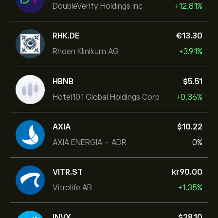
DoubleVerify Holdings Inc
+12.81%
RHK.DE
‎€‎13.30
Rhoen Klinikum AG
+3.91%
HBNB
‎$‎5.51
Hotel101 Global Holdings Corp
+0.36%
AXIA
‎$‎10.22
AXIA ENERGIA - ADR
0%
VITR.ST
‎kr‎90.00
Vitrolife AB
+1.35%
INVX
‎$‎28.10