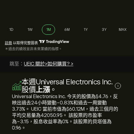
1D
1W
1M
6M
1Y
3Y
MAX
註冊
以取得完整圖表
＊過去的績效並非未來業績的指標。
跳至：
UEIC 關於>
如何購買? >
本週Universal Electronics Inc.
i
股價
上漲
。
Universal Electronics Inc. 今天的股價為‎$‎4.76，反
映出過去24小時變動‎-0.83‎%和過去一周變動‎
3.73‎%。 UEIC 當前市值為‎$‎60.12M，過去三個月的
平均交易量為42050.95。 該股票的市盈率
為-3.15，股息收益率為0%。該股票的貝塔值為
0.96。