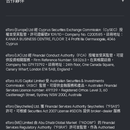
+
合作夥伴
eToro (Europe) Ltd 經 Cyprus Securities Exchange Commission（CySEC）授
權並受其監管，許可證編號# 109/10。Company No. C200585。註冊地址：
KANIKA BUSINESS CENTRE, FLOOR 7, 4 Profiti Ilia Germasogeia, 4046
Cyprus
eToro (UK) Ltd 經 Financial Conduct Authority（FCA）授權並受其監管，可提
供投資相關服務，Firm Reference Number: 583263。在英格蘭註冊，
Company No. 07973792。註冊地址：24th floor, One Canada Square,
Canary Wharf, London E14 5AB, England。
eToro AUS Capital Limited 受 Australian Securities & Investments
Commission（ASIC）監管，可提供金融服務和產品。Australian Financial
Services Licence number: 491139。Registered Office: Level 3, 60
Castlereagh Street, Sydney NSW 2000, Australia
eToro (Seychelles) Ltd. 獲 Financial Services Authority Seychelles（"FSAS"）
許可，可根據 Securities Act 2007 License #SD076 提供 broker-dealer 服務
eToro (ME) Limited 由 Abu Dhabi Global Market（“ADGM”）的 Financial
Services Regulatory Authority（"FSRA"）許可並監管，作為 Authorised