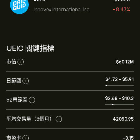
Innovex International Inc
-8.47%
UEIC 關鍵指標
市值
‎$‎60.12M
i
‎$‎4.72
-
‎$‎5.91
日範圍
i
‎$‎2.68
-
‎$‎10.3
52周範圍
i
平均交易量（3個月）
42050.95
i
市盈率
-3.15
i