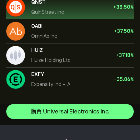
QNST
+
38.50
%
QuinStreet Inc
OABI
+
37.50
%
OmniAb Inc
HUIZ
+
37.18
%
Huize Holding Ltd
EXFY
+
35.86
%
Expensify Inc - A
Micron Technology, Inc.
Vistra Corp
說明中心
Lam Research Corp
如何存款
購買 Universal Electronics Inc.
CopyTrading 如何運作
Applied Materials Inc
如何提款
負責任的交易
Johnson & Johnson
為什麼選擇 eToro
開設帳戶
何謂槓桿與保證金
Caterpillar
eToro 評論
如何驗證您的帳戶
Cookie 政策
買入與買出說明