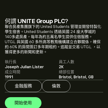
何謂
UNITE Group PLC
?
聯合房產集團旗下的 United Students 管理並開發特製化
學生宿舍。United Students 透過英國 24 座大學城的
140多處房產，每年為約五萬名學生提供住宿服務。
UTG.L 現價為534.00‎p‎。
UTG.L 與英國 60 多所高等教育機構建立合夥關係，確保
約 60% 的房間簽訂多年期租約。追蹤並交易 UTG.L ，以
獲得更多的新聞和更新。
UNITE Group PLC 的平均目標價為 534.00‎p‎。
註冊
eToro
執行長
員工人數
以取得詳細的分析師預測及目標價格。
Joseph Julian Lister
2K
成立時間
總部位置
分析師根據市場趨勢、財務報告和預期增長對UNITE
1991
Bristol, Bristol, GB
Group PLC的預測。查看最新預測以了解未來價格走勢。
金融服務
倫敦
UNITE Group PLC 的市值是 2.74B‎p‎ 美元
開始使用