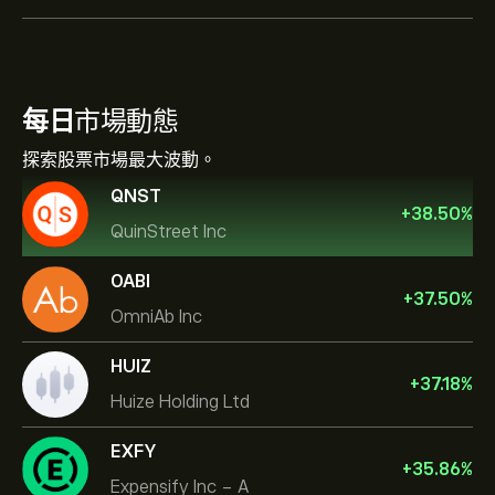
每日
市場動態
探索股票市場最大波動。
QNST
+
38.50
%
QuinStreet Inc
OABI
+
37.50
%
OmniAb Inc
HUIZ
+
37.18
%
Huize Holding Ltd
EXFY
+
35.86
%
Expensify Inc - A
NVIDIA Corporation