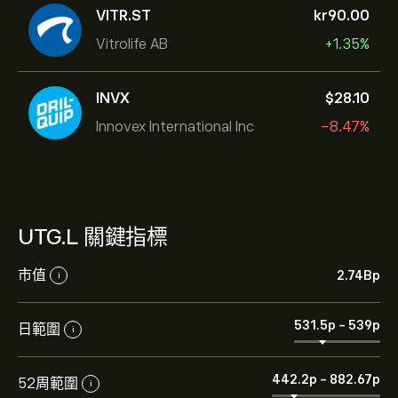
VITR.ST
‎kr‎90.00
Vitrolife AB
+1.35%
INVX
‎$‎28.10
Innovex International Inc
-8.47%
UTG.L 關鍵指標
市值
2.74B‎p‎
i
531.5‎p‎
-
539‎p‎
日範圍
i
442.2‎p‎
-
882.67‎p‎
52周範圍
i