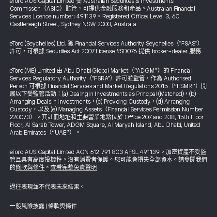
eToro AUS Capital Limited 受 Australian Securities & Investments
Commission（ASIC）監管，可提供金融服務和產品。Australian Financial
Services Licence number: 491139。Registered Office: Level 3, 60
Castlereagh Street, Sydney NSW 2000, Australia
eToro (Seychelles) Ltd. 獲 Financial Services Authority Seychelles（"FSAS"）
許可，可根據 Securities Act 2007 License #SD076 提供 broker-dealer 服務
eToro (ME) Limited 由 Abu Dhabi Global Market（“ADGM”）的 Financial
Services Regulatory Authority（"FSRA"）許可並監管，作為 Authorised
Person 可根據 Financial Services and Market Regulations 2015（“FSMR”）開
展以下受監管活動：(a) Dealing in Investments as Principal (Matched)，(b)
Arranging Deals in Investments，(c) Providing Custody，(d) Arranging
Custody，以及 (e) Managing Assets（Financial Services Permission Number
220073）。其註冊地址和主要營業地點位於 Office 207 and 208, 15th Floor
Floor, Al Sarab Tower, ADGM Square, Al Maryah Island, Abu Dhabi, United
Arab Emirates（“UAE”）。
eToro AUS Capital Limited ACN 612 791 803 AFSL 491139。加密資產不受監
管且具有高度投機性。沒有消費者保護。您可能會損失全部資本。請參閱我們
的
條款與條件
。
查看完整免責聲明
過往表現並不代表未來結果。
一般風險披露
|
條款與條件