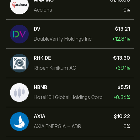
Acciona
0%
DV
‎$‎13.21
DoubleVerify Holdings Inc
+12.81%
RHK.DE
‎€‎13.30
Rhoen Klinikum AG
+3.91%
HBNB
‎$‎5.51
Hotel101 Global Holdings Corp
+0.36%
AXIA
‎$‎10.22
AXIA ENERGIA - ADR
0%