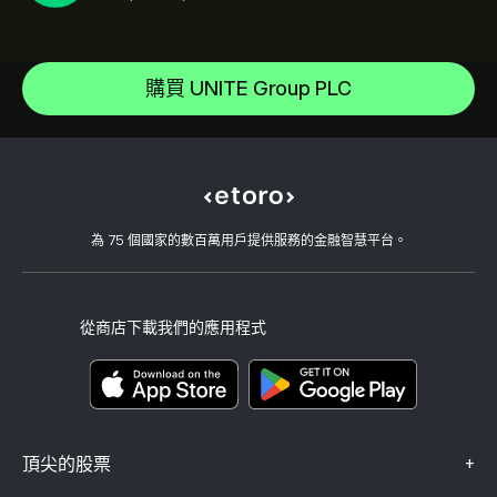
Amazon.com Inc
說明中心
Microsoft
如何存款
購買 UNITE Group PLC
CopyTrading 如何運作
Apple
如何提款
負責任的交易
Meta Platforms Inc
為什麼選擇 eToro
開設帳戶
何謂槓桿與保證金
Celestica Inc
eToro 評論
如何驗證您的帳戶
Cookie 政策
買入與買出說明
職涯
客戶服務
隱私權政策
稅務報告
邀請朋友
我們的辦事處
用戶端漏洞
為 75 個國家的數百萬用戶提供服務的金融智慧平台。
監管
學院
關聯計畫
可達性
風險揭露
eToro 俱樂部
版本說明
條款與條件
投資保險
從商店下載我們的應用程式
關鍵資訊文件
Smart Portfolios
投訴資料（FCA 客戶）
+
頂尖的股票