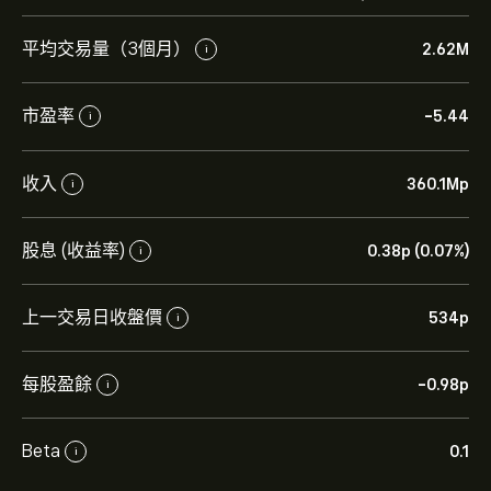
平均交易量（3個月）
2.62M
i
市盈率
-5.44
i
收入
360.1M‎p‎
i
股息 (收益率)
0.38‎p‎ (0.07%)
i
上一交易日收盤價
534‎p‎
i
每股盈餘
-0.98‎p‎
i
Beta
0.1
i