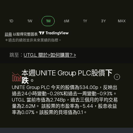
1D
1W
1M
6M
1Y
3Y
MAX
註冊
以取得完整圖表
＊過去的績效並非未來業績的指標。
跳至：
UTG.L 關於>
如何購買? >
本週UNITE Group PLC股價
下
i
跌
。
UNITE Group PLC 今天的股價為534.00‎p‎，反映出
過去24小時變動‎-0.28‎%和過去一周變動‎-0.93‎%。
UTG.L 當前市值為2.74B‎p‎，過去三個月的平均交易
量為2.62M。 該股票的市盈率為-5.44，股息收益
率為0.07%。該股票的貝塔值為0.1。