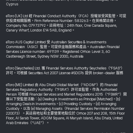
Cyprus
eToro (UK) Ltd 經 Financial Conduct Authority（FCA）授權並受其監管，可提
供投資相關服務，Firm Reference Number: 583263。在英格蘭註冊，
Company No. 07973792。註冊地址：24th floor, One Canada Square,
Canary Wharf, London E14 5AB, England。
eToro AUS Capital Limited 受 Australian Securities & Investments
Commission（ASIC）監管，可提供金融服務和產品。Australian Financial
Services Licence number: 491139。Registered Office: Level 3, 60
Castlereagh Street, Sydney NSW 2000, Australia
eToro (Seychelles) Ltd. 獲 Financial Services Authority Seychelles（"FSAS"）
許可，可根據 Securities Act 2007 License #SD076 提供 broker-dealer 服務
eToro (ME) Limited 由 Abu Dhabi Global Market（“ADGM”）的 Financial
Services Regulatory Authority（"FSRA"）許可並監管，作為 Authorised
Person 可根據 Financial Services and Market Regulations 2015（“FSMR”）開
展以下受監管活動：(a) Dealing in Investments as Principal (Matched)，(b)
Arranging Deals in Investments，(c) Providing Custody，(d) Arranging
Custody，以及 (e) Managing Assets（Financial Services Permission Number
220073）。其註冊地址和主要營業地點位於 Office 207 and 208, 15th Floor
Floor, Al Sarab Tower, ADGM Square, Al Maryah Island, Abu Dhabi, United
Arab Emirates（“UAE”）。