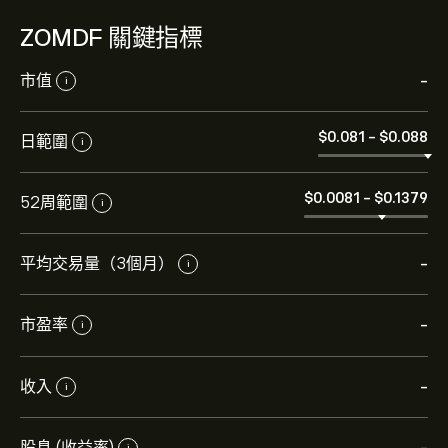
ZOMDF 關鍵指標
市值
-
i
‎$‎0.081
-
‎$‎0.088
日範圍
i
‎$‎0.0081
-
‎$‎0.1379
52周範圍
i
平均交易量（3個月）
-
i
市盈率
-
i
ZOMDF 現價為‎$‎0.0900。
收入
-
i
Zomedica Corp 的平均目標價為 ‎$‎0.0900。
註冊
eToro
股息 (收益率)
i