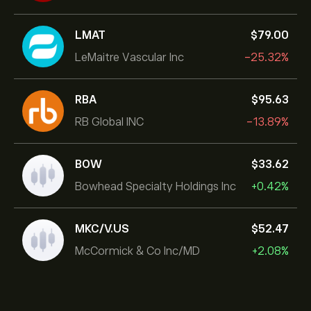
LMAT
‎$‎79.00
LeMaitre Vascular Inc
-25.32%
RBA
‎$‎95.63
RB Global INC
-13.89%
BOW
‎$‎33.62
Bowhead Specialty Holdings Inc
+0.42%
MKC/V.US
‎$‎52.47
McCormick & Co Inc/MD
+2.08%