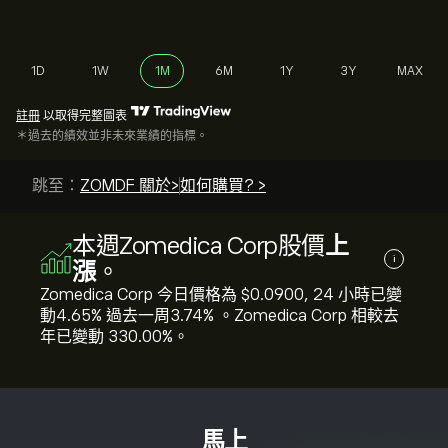
1D
1W
1M
6M
1Y
3Y
MAX
註冊
以取得完整圖表
＊過去的績效並非未來業績的指標。
跳至：
ZOMDF 關於>
如何購買? >
本週Zomedica Corp股價
上
i
漲
。
Zomedica Corp 今日價格為 ‎$‎0.0900, 24 小時已變
動‎4.65‎% 過去一周‎3.74‎% 。Zomedica Corp 相較去
年已變動 ‎330.00‎%。
馬上