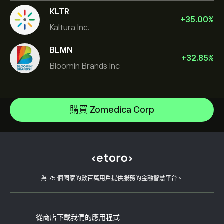
KLTR
+
35.00
%
Kaltura Inc.
BLMN
+
32.85
%
Bloomin Brands Inc
NVIDIA Corporation
Amazon.com Inc
說明中心
Microsoft
如何存款
購買 Zomedica Corp
CopyTrading 如何運作
Apple
如何提款
負責任的交易
Meta Platforms Inc
為什麼選擇 eToro
開設帳戶
何謂槓桿與保證金
Advanced Micro Devices Inc
eToro 評論
如何驗證您的帳戶
Cookie 政策
買入與買出說明
職涯
客戶服務
隱私權政策
稅務報告
邀請朋友
我們的辦事處
用戶端漏洞
為 75 個國家的數百萬用戶提供服務的金融智慧平台。
監管
學院
關聯計畫
可達性
風險揭露
eToro 俱樂部
版本說明
條款與條件
投資保險
從商店下載我們的應用程式
關鍵資訊文件