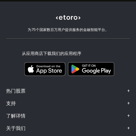
选择 eToro 的理由
开设账户
什么是杠杆和保证金
Alphabet
eToro 评价
如何验证账户
Cookie 政策
买卖说明
职业机会
客户服务
隐私政策
税务报告
邀请好友
我们的办事处
客户端漏洞
为75个国家数百万用户提供服务的金融智能平台。
监管
eToro Academy
联盟计划
可访问性
风险披露
eToro Club
出版商名称
条款和条件
投资保险
从应用商店下载我们的应用程序
关键信息文档
Smart Portfolios
投诉信息（FCA 客户）
+
热门股票
+
支持
+
了解详情
+
关于我们