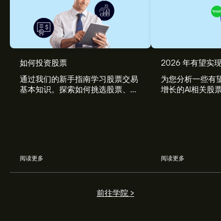
MMM.RTH 现价为‎$‎179.79。
如何投资股票
2026 年有望实现
通过我们的新手指南学习股票交易
为您分析一些有望
基本知识。探索如何挑选股票、管
增长的AI相关股
3M 的平均价格目标为‎$‎179.79。
注册
eToro 以取得详细的
理风险、构建您的投资组合。
分析师预测及价格目标。
分析师根据市场趋势、财务报告和预期增长对3M的预测。
查看最新预测，了解未来价格走势。
阅读更多
阅读更多
3M 市值为 ‎$‎93.9B 美元
前往学院 >