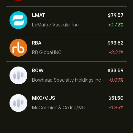
LMAT
‎$‎79.57
LeMaitre Vascular Inc
+0.72%
RBA
‎$‎93.52
RB Global INC
-2.21%
BOW
‎$‎33.59
Bowhead Specialty Holdings Inc
-0.09%
MKC/V.US
‎$‎51.50
McCormick & Co Inc/MD
-1.85%