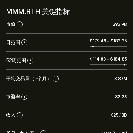
MMM.RTH 关键指标
市值
‎$‎93.9B
i
‎$‎179.49
-
‎$‎183.35
日范围
i
‎$‎114.83
-
‎$‎184.85
52周范围
i
平均交易量（3个月）
3.87M
i
市盈率
32.33
i
收入
‎$‎25.18B
i