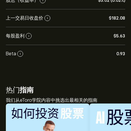
股息（收益率）
‎$‎3.02 (0.02%)
i
上一交易日收盘价
‎$‎182.08
i
每股盈利
‎$‎5.63
i
Beta
0.93
i
热门
指南
我们从eToro学院内容中挑选出最相关的指南