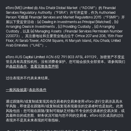
eToro (ME) Limited 由 Abu Dhabi Global Market（“ADGM”）的 Financial
Services Regulatory Authority（"FSRA"）许可并监管，作为 Authorised
Person 可根据 Financial Services and Market Regulations 2015（“FSMR”）开
展以下受监管活动：(a) Dealing in Investments as Principal (Matched)，(b)
Arranging Deals in Investments，(c) Providing Custody，(d) Arranging
Custody，以及 (e) Managing Assets（Financial Services Permission Number
220073）。其注册地址和主要营业地点位于 Office 207 and 208, 15th Floor
Floor, Al Sarab Tower, ADGM Square, Al Maryah Island, Abu Dhabi, United
Arab Emirates（“UAE”）。
eToro AUS Capital Limited ACN 612 791 803 AFSL 491139。加密资产不受监
管且具有高度投机性。没有消费者保护。您可能会损失全部资本。请参阅我们
的
条款和条件
。
查看完整免责声明
过往表现并不代表未来结果。
一般风险披露
|
条款和条件
通过跟随和/或复制或复现其他交易者的交易来使用 eToro 进行交易涉及高水
平风险，即使是在跟随和/或复制或复现表现最佳的交易者时也是如此。此类
风险包括：您可能在跟随/复制可能缺乏经验/不专业的交易者的交易决策，或
其最终目的或意图、财务状况可能与您不同的交易者。eToro 社区成员的过往
表现并不是其未来表现的可靠指标。