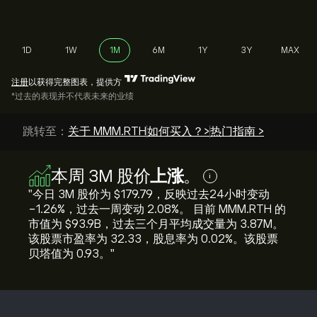
1D
1W
1M
6M
1Y
3Y
MAX
注册
以获得完整图表，提供方
*过去的表现并不代表未来的业绩
跳转至：
关于 MMM.RTH
如何买入？>
热门指南 >
本周 3M 股价
上涨
。
i
"今日 3M 股价为 ‎$‎179.79，反映过去24小时变动
‎-1.26‎%，过去一周变动 ‎2.08‎%。 目前 MMM.RTH 的
市值为 ‎$‎93.9B，过去三个月平均成交量为 3.87M。
该股票市盈率为 32.33，股息率为 0.02%。该股票
贝塔值为 0.93。"