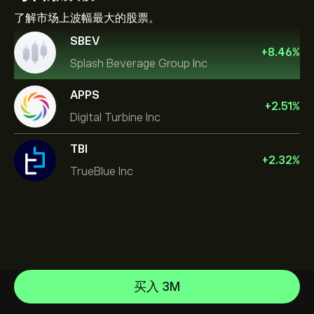
了解市场上波幅最大的股票。
SBEV
+
8.46
%
Splash Beverage Group Inc
APPS
+
2.51
%
Digital Turbine Inc
TBI
+
2.32
%
TrueBlue Inc
NVIDIA Corporation
Amazon.com Inc
帮助中心
Microsoft
如何入金
买入 3M
CopyTrading 简介
Apple
如何出金
负责任交易
Meta Platforms Inc