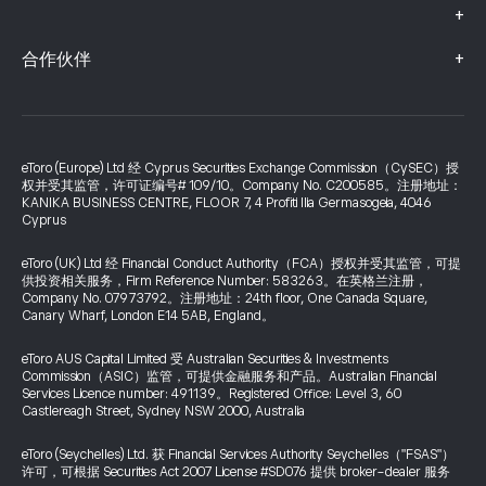
+
+
合作伙伴
eToro (Europe) Ltd 经 Cyprus Securities Exchange Commission（CySEC）授
权并受其监管，许可证编号# 109/10。Company No. C200585。注册地址：
KANIKA BUSINESS CENTRE, FLOOR 7, 4 Profiti Ilia Germasogeia, 4046
Cyprus
eToro (UK) Ltd 经 Financial Conduct Authority（FCA）授权并受其监管，可提
供投资相关服务，Firm Reference Number: 583263。在英格兰注册，
Company No. 07973792。注册地址：24th floor, One Canada Square,
Canary Wharf, London E14 5AB, England。
eToro AUS Capital Limited 受 Australian Securities & Investments
Commission（ASIC）监管，可提供金融服务和产品。Australian Financial
Services Licence number: 491139。Registered Office: Level 3, 60
Castlereagh Street, Sydney NSW 2000, Australia
eToro (Seychelles) Ltd. 获 Financial Services Authority Seychelles（"FSAS"）
许可，可根据 Securities Act 2007 License #SD076 提供 broker-dealer 服务