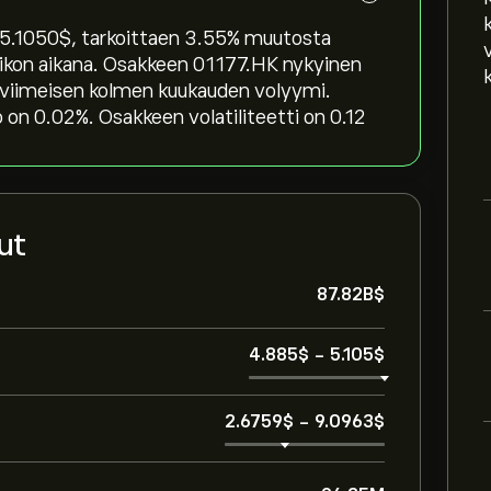
.1050‎$‎, tarkoittaen ‎3.55‎% muutosta
 viikon aikana. Osakkeen 01177.HK nykyinen
n viimeisen kolmen kuukauden volyymi.
on 0.02%. Osakkeen volatiliteetti on 0.12
ut
87.82B‎$‎
4.885‎$‎
-
5.105‎$‎
2.6759‎$‎
-
9.0963‎$‎