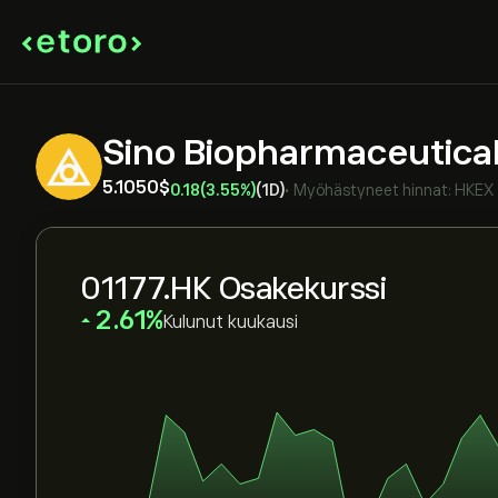
Sino Biopharmaceutica
5.1050‎$‎
0.18
(3.55%)
(1D)
•
Myöhästyneet hinnat:
HKEX
01177.HK Osakekurssi
‎2.61‎
Kulunut kuukausi