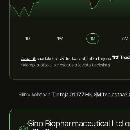
1D
1W
1M
6M
Avaa tili
saadaksesi täydet kaaviot, jotka tarjoaa
*Aiempi tuotto ei ole osoitus tulevista tuloksista
Siirry kohtaan:
Tietoja 01177.HK >
Miten ostaa? 
Sino Biopharmaceutical Ltd 