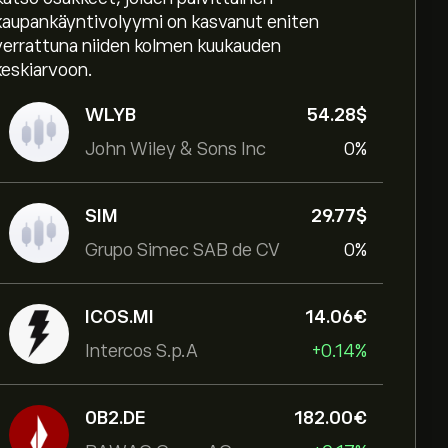
kaupankäyntivolyymi on kasvanut eniten
verrattuna niiden kolmen kuukauden
keskiarvoon.
WLYB
54.28‎$‎
John Wiley & Sons Inc
0%
SIM
29.77‎$‎
Grupo Simec SAB de CV
0%
ICOS.MI
14.06‎€‎
Intercos S.p.A
+0.14%
0B2.DE
182.00‎€‎