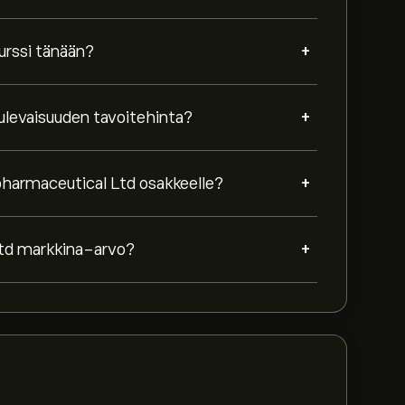
+
urssi tänään?
+
ulevaisuuden tavoitehinta?
+
pharmaceutical Ltd osakkeelle?
+
Ltd markkina-arvo?