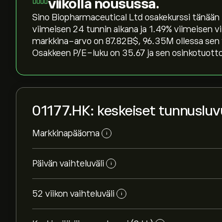
viikolla nousussa.
Sino Biopharmaceutical Ltd osakekurssi tänään 5
viimeisen 24 tunnin aikana ja ‎1.49‎% viimeisen
markkina-arvo on 87.82B‎$‎, 96.35M ollessa se
Osakkeen P/E-luku on 35.67 ja sen osinkotuotto 
01177.HK: keskeiset tunnusluv
Markkinapääoma
i
Päivän vaihteluväli
i
52 viikon vaihteluväli
i