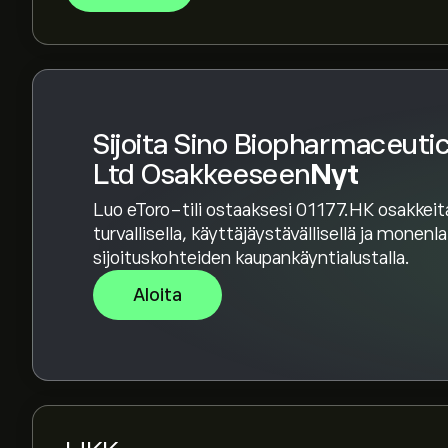
Sijoita Sino Biopharmaceutic
Ltd Osakkeeseen
Nyt
Luo eToro-tili ostaaksesi 01177.HK osakkeit
turvallisella, käyttäjäystävällisellä ja monenl
sijoituskohteiden kaupankäyntialustalla.
Aloita