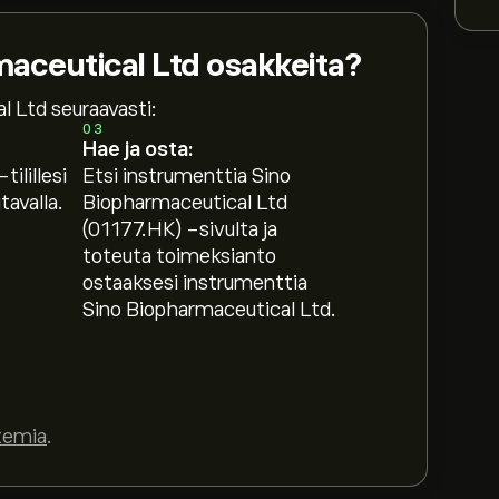
maceutical Ltd osakkeita?
l Ltd seuraavasti:
03
Hae ja osta:
tilillesi
Etsi instrumenttia Sino
avalla.
Biopharmaceutical Ltd
(01177.HK) -sivulta ja
toteuta toimeksianto
ostaaksesi instrumenttia
Sino Biopharmaceutical Ltd.
temia
.