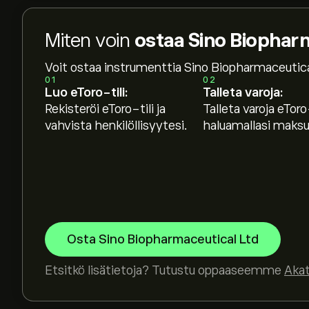
Miten voin
ostaa Sino Biophar
Voit ostaa instrumenttia Sino Biopharmaceutica
01
02
Luo eToro-tili:
Talleta varoja:
Rekisteröi eToro-tili ja
Talleta varoja eToro-
vahvista henkilöllisyytesi.
haluamallasi maksut
Osta Sino Biopharmaceutical Ltd
Etsitkö lisätietoja? Tutustu oppaaseemme
Aka