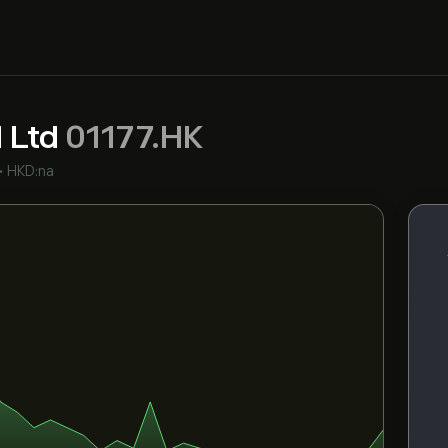
l Ltd
01177.HK
•
HKD:na