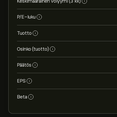
Keskimääräinen volyymi (3 kk)
i
P/E-luku
i
Tuotto
i
Osinko (tuotto)
i
Päätös
i
EPS
i
Beta
i