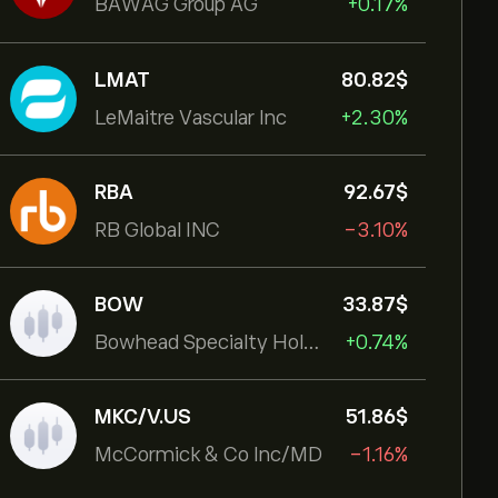
BAWAG Group AG
+0.17%
LMAT
80.82‎$‎
LeMaitre Vascular Inc
+2.30%
RBA
92.67‎$‎
RB Global INC
-3.10%
BOW
33.87‎$‎
Bowhead Specialty Holdings Inc
+0.74%
MKC/V.US
51.86‎$‎
McCormick & Co Inc/MD
-1.16%