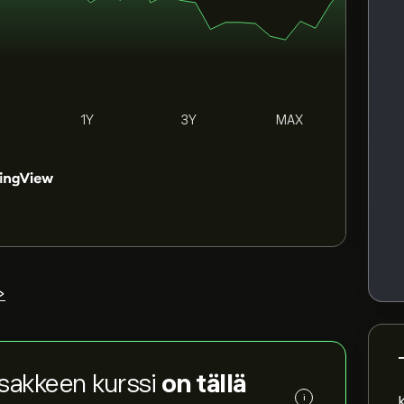
1Y
3Y
MAX
>
osakkeen kurssi
on tällä
i