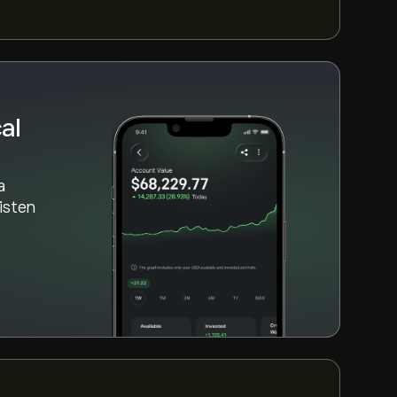
al
a
aisten