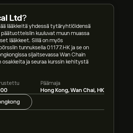
al Ltd
?
tää lääkkeitä yhdessä tytäryhtiöidensä
en päätuotteisiin kuuluvat muun muassa
iset lääkkeet. Sillä on myös
pörssiin tunnuksella 01177.HK ja se on
ngkongissa sijaitsevassa Wan Chain
osakkeita ja seuraa kurssin kehitystä
d on 5.1050‎$‎.
Luo tili
eToroon saadaksesi
rustettu
Päämaja
000
Hong Kong, Wan Chai, HK
ical Ltd osakkeelle perustuen
ettuun kasvuun. Katso viimeisimmät
ongkong
ina-arvo on 87.82B‎$‎