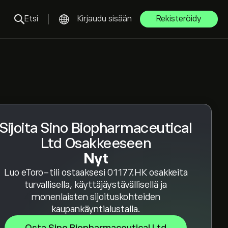
Etsi
Kirjaudu sisään
Rekisteröidy
Sijoita Sino Biopharmaceutical
Ltd Osakkeeseen
Nyt
Luo eToro-tili ostaaksesi 01177.HK osakkeita
turvallisella, käyttäjäystävällisellä ja
monenlaisten sijoituskohteiden
kaupankäyntialustalla.