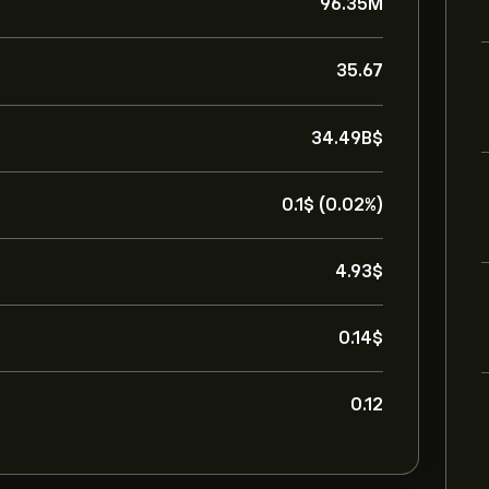
96.35M
35.67
34.49B‎$‎
0.1‎$‎ (0.02%)
4.93‎$‎
0.14‎$‎
0.12