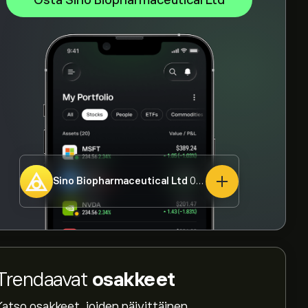
Osta Sino Biopharmaceutical Ltd
Sino Biopharmaceutical Ltd
01177.HK
Trendaavat
osakkeet
Katso osakkeet, joiden päivittäinen