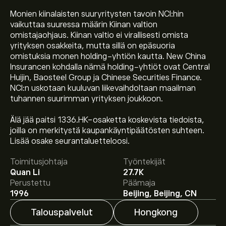
Monien kiinalaisten suuryritysten tavoin NCI:hin
vaikuttaa suuressa määrin Kiinan valtion
omistajaohjaus. Kiinan valtio ei virallisesti omista
yrityksen osakkeita, mutta sillä on epäsuoria
omistuksia monen holding-yhtiön kautta. New China
Insurancen kohdalla nämä holding-yhtiöt ovat Central
Huijin, Baosteel Group ja Chinese Securities Finance.
NCI:n uskotaan kuuluvan liikevaihdoltaan maailman
tuhannen suurimman yrityksen joukkoon.
Älä jää paitsi 1336.HK-osaketta koskevista tiedoista,
Osakkeen 01336.HK hinta tänään on 47.88‎$‎.
joilla on merkitystä kaupankäyntipäätösten suhteen.
Lisää osake seurantaluetteloosi.
Toimitusjohtaja
Työntekijät
Keskihinta osakkeelle New China Life Insurance Co Ltd
Quan Li
27.7K
on 47.88‎$‎.
Luo tili
eToroon saadaksesi asiantuntijoiden
Perustettu
Päämaja
ennusteet ja hintatavoitteet.
1996
Beijing, Beijing, CN
Talouspalvelut
Hongkong
Asiantuntijoiden ennusteet New China Life Insurance