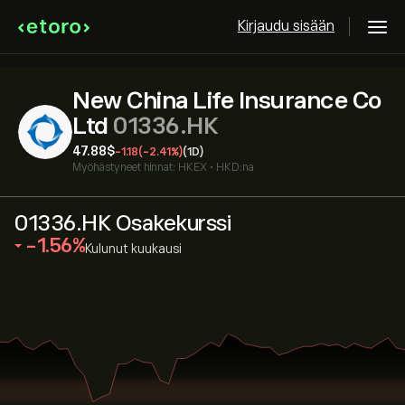
Kirjaudu sisään
New China Life Insurance Co
Ltd
01336.HK
47.88‎$‎
-1.18
(-2.41%)
(1D)
Myöhästyneet hinnat:
HKEX
•
HKD:na
01336.HK Osakekurssi
‎-1.56‎
Kulunut kuukausi