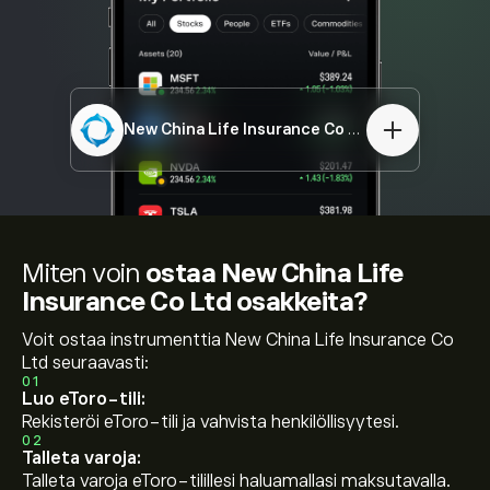
New China Life Insurance Co Ltd
01336.HK
Miten voin
ostaa New China Life
Insurance Co Ltd osakkeita?
Voit ostaa instrumenttia New China Life Insurance Co
Ltd seuraavasti:
01
Luo eToro-tili:
Rekisteröi eToro-tili ja vahvista henkilöllisyytesi.
02
Talleta varoja:
Talleta varoja eToro-tilillesi haluamallasi maksutavalla.