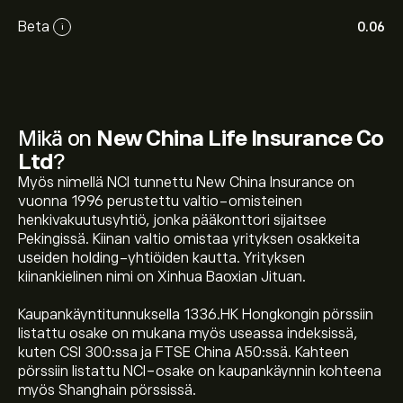
Beta
0.06
i
Mikä on
New China Life Insurance Co
Ltd
?
Myös nimellä NCI tunnettu New China Insurance on
vuonna 1996 perustettu valtio-omisteinen
henkivakuutusyhtiö, jonka pääkonttori sijaitsee
Pekingissä. Kiinan valtio omistaa yrityksen osakkeita
useiden holding-yhtiöiden kautta. Yrityksen
kiinankielinen nimi on Xinhua Baoxian Jituan.
Kaupankäyntitunnuksella 1336.HK Hongkongin pörssiin
listattu osake on mukana myös useassa indeksissä,
kuten CSI 300:ssa ja FTSE China A50:ssä. Kahteen
pörssiin listattu NCI-osake on kaupankäynnin kohteena
myös Shanghain pörssissä.