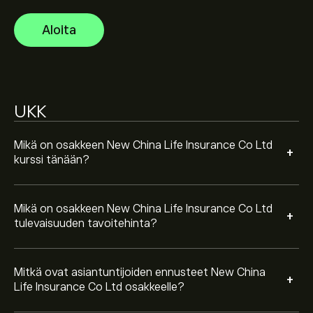
Co Ltd osakkeelle perustuen markkinatrendeihin,
talousraportteihin ja odotettuun kasvuun. Katso
Aloita
viimeisimmät ennusteet tulevaisuuden
hintamuutoksille.
Instrumentin New China Life Insurance Co Ltd
markkina-arvo on 149.61B‎$‎
UKK
Mikä on osakkeen New China Life Insurance Co Ltd
+
kurssi tänään?
Mikä on osakkeen New China Life Insurance Co Ltd
+
tulevaisuuden tavoitehinta?
Mitkä ovat asiantuntijoiden ennusteet New China
+
Life Insurance Co Ltd osakkeelle?