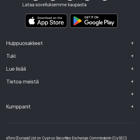
Sijoitusvakuutus
Lataa sovelluksemme kaupasta
Keskeistä tietoa sisältävät asiakirjat
Smart Portfolios
Valitustiedot (FCA-asiakkaat)
+
Huippuosakkeet
+
Tuki
+
Lue lisää
+
Tietoa meistä
+
+
Kumppanit
eToro (Europe) Ltd on Cyprus Securities Exchange Commissionin (CySEC)