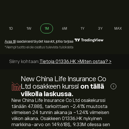
1D
1W
1M
6M
1Y
3Y
MAX
Avaa tili
saadaksesi täydet kaaviot, jotka tarjoaa
*Aiempi tuotto ei ole osoitus tulevista tuloksista
Siirry kohtaan:
Tietoja 01336.HK >
Miten ostaa? >
New China Life Insurance Co
Ltd osakkeen kurssi
on tällä
i
viikolla laskussa.
New China Life Insurance Co Ltd osakekurssi
tänään 47.88‎$‎, tarkoittaen ‎-2.41‎% muutosta
viimeisen 24 tunnin aikana ja ‎-1.24‎% viimeisen
viikon aikana. Osakkeen 01336.HK nykyinen
markkina-arvo on 149.61B‎$‎, 9.33M ollessa sen