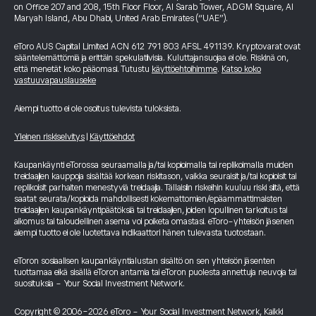
on Office 207 and 208, 15th Floor Floor, Al Sarab Tower, ADGM Square, Al
Maryah Island, Abu Dhabi, United Arab Emirates (“UAE”).
eToro AUS Capital Limited ACN 612 791 803 AFSL 491139. Kryptovarat ovat
sääntelemättömiä ja erittäin spekulatiivisia. Kuluttajansuojaa ei ole. Riskinä on,
että menetät koko pääomasi. Tutustu
käyttöehtoihimme
.
Katso koko
vastuuvapauslauseke
Aiempi tuotto ei ole osoitus tulevista tuloksista.
Yleinen riskiselvitys
|
Käyttöehdot
Kaupankäynti eTorossa seuraamalla ja/tai kopioimalla tai replikoimalla muiden
treidaajien kauppoja sisältää korkean riskitason, vaikka seuraisit ja/tai kopioisit tai
replikoisit parhaiten menestyviä treidaajia. Tällaisiin riskeihin kuuluu riski siitä, että
saatat seurata/kopioida mahdollisesti kokemattomien/epäammattimaisten
treidaajien kaupankäyntipäätöksiä tai treidaajien, joiden lopullinen tarkoitus tai
aikomus tai taloudellinen asema voi poiketa omastasi. eToro-yhteisön jäsenen
aiempi tuotto ei ole luotettava indikaattori hänen tulevasta tuotostaan.
eToron sosiaalisen kaupankäyntialustan sisältö on sen yhteisön jäsenten
tuottamaa eikä sisällä eToron antamia tai eToron puolesta annettuja neuvoja tai
suosituksia - Your Social Investment Network.
Copyright © 2006-2026 eToro - Your Social Investment Network, Kaikki