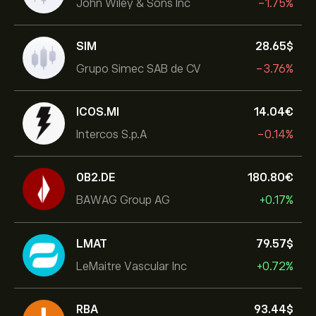
John Wiley & Sons Inc
-1.75%
SIM
28.65‎$‎
Grupo Simec SAB de CV
-3.76%
ICOS.MI
14.04‎€‎
Intercos S.p.A
-0.14%
0B2.DE
180.80‎€‎
BAWAG Group AG
+0.17%
LMAT
79.57‎$‎
LeMaitre Vascular Inc
+0.72%
RBA
93.44‎$‎