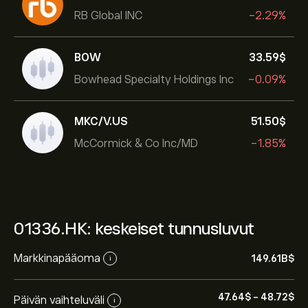
RB Global INC
-2.29%
BOW
33.59‎$‎
Bowhead Specialty Holdings Inc
-0.09%
MKC/V.US
51.50‎$‎
McCormick & Co Inc/MD
-1.85%
01336.HK: keskeiset tunnusluvut
Markkinapääoma
149.61B‎$‎
i
47.64‎$‎
-
48.72‎$‎
Päivän vaihteluväli
i