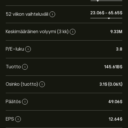
23.06‎$‎
-
65.65‎$‎
52 viikon vaihteluväli
i
Keskimääräinen volyymi (3 kk)
9.33M
i
P/E-luku
3.8
i
Tuotto
145.61B‎$‎
i
Osinko (tuotto)
3.1‎$‎ (0.06%)
i
Päätös
49.06‎$‎
i
EPS
12.64‎$‎
i