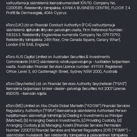
valtuuttama ja sääntelemä lisenssinumerolla# 109/10. Company No.
C200585. Rekisteröity toimipaikka: KANIKA BUSINESS CENTRE, FLOOR 7, 4
Profiti Ilia Germasogeia, 4046 Cyprus
eToro (UK) Ltd on Financial Conduct Authorityn (FCA) valtuuttama ja
sääntelemä sijoituksiin liittyvien palvelujen osalta, Firm Reference Number:
583263. Rekisteröity Englannissa numerolla Company No. 07973792.
Rekisteröity toimipaikka: 24th floor, One Canada Square, Canary Wharf,
London E14 5AB, England.
eToro AUS Capital Limited on Australian Securities & Investments
Commissionin (ASIC) sääntelemä rahoituspalvelujen ja -tuotteiden tarjoamisen
osalta. Australian Financial Services Licence number: 491139. Registered
Office: Level 3, 60 Castlereagh Street, Sydney NSW 2000, Australia
eToro (Seychelles) Ltd. on Financial Services Authority Seychellesin ("FSAS")
lisensoima tarjoamaan broker-dealer-palveluja Securities Act 2007 License
#SD076 -lisenssin nojalla
eToro (ME) Limited on Abu Dhabi Global Marketin (“ADGM”) Financial Services
Regulatory Authorityn ("FSRA") lisensoima ja sääntelemä Authorised Person
harjoittamaan säänneltyjä toimintoja (a) Dealing in Investments as Principal
(Matched), (b) Arranging Deals in Investments, (c) Providing Custody, (d)
Arranging Custody ja (e) Managing Assets (Financial Services Permission
Number 220073) Financial Services and Market Regulations 2015 (“FSMR”) -
säännösten mukaisesti. Sen rekisteröity toimipaikka ja pääasiallinen toimipaikka