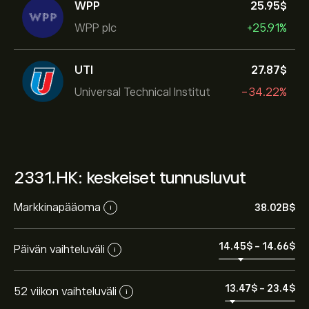
WPP
25.95‎$‎
WPP plc
+25.91%
UTI
27.87‎$‎
Universal Technical Institut
-34.22%
2331.HK: keskeiset tunnusluvut
Markkinapääoma
38.02B‎$‎
i
14.45‎$‎
-
14.66‎$‎
Päivän vaihteluväli
i
13.47‎$‎
-
23.4‎$‎
52 viikon vaihteluväli
i