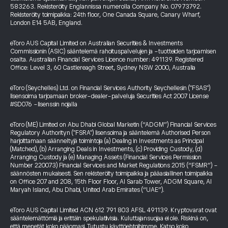
583263. Rekisteröity Englannissa numerolla Company No. 07973792.
Rekisteröity toimipaikka: 24th floor, One Canada Square, Canary Wharf,
London E14 5AB, England.
eToro AUS Capital Limited on Australian Securities & Investments
Commissionin (ASIC) sääntelemä rahoituspalvelujen ja -tuotteiden tarjoamisen
osalta. Australian Financial Services Licence number: 491139. Registered
Office: Level 3, 60 Castlereagh Street, Sydney NSW 2000, Australia
eToro (Seychelles) Ltd. on Financial Services Authority Seychellesin ("FSAS")
lisensoima tarjoamaan broker-dealer-palveluja Securities Act 2007 License
#SD076 -lisenssin nojalla
eToro (ME) Limited on Abu Dhabi Global Marketin (“ADGM”) Financial Services
Regulatory Authorityn ("FSRA") lisensoima ja sääntelemä Authorised Person
harjoittamaan säänneltyjä toimintoja (a) Dealing in Investments as Principal
(Matched), (b) Arranging Deals in Investments, (c) Providing Custody, (d)
Arranging Custody ja (e) Managing Assets (Financial Services Permission
Number 220073) Financial Services and Market Regulations 2015 (“FSMR”) -
säännösten mukaisesti. Sen rekisteröity toimipaikka ja pääasiallinen toimipaikka
on Office 207 and 208, 15th Floor Floor, Al Sarab Tower, ADGM Square, Al
Maryah Island, Abu Dhabi, United Arab Emirates (“UAE”).
eToro AUS Capital Limited ACN 612 791 803 AFSL 491139. Kryptovarat ovat
sääntelemättömiä ja erittäin spekulatiivisia. Kuluttajansuojaa ei ole. Riskinä on,
että menetät koko pääomasi. Tutustu
käyttöehtoihimme
.
Katso koko