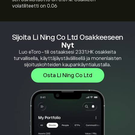
volatiliteetti on 0.06
Sijoita Li Ning Co Ltd Osakkeeseen
Nyt
Luo eToro-tili ostaaksesi 2331.HK osakkeita
turvallisella, käyttäjäystävällisellä ja monenlaisten
sijoituskohteiden kaupankäyntialustalla.
Osta Li Ning Co Ltd