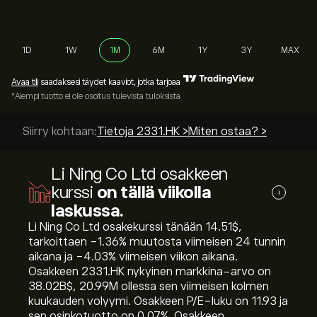
1D
1W
1M
6M
1Y
3Y
MAX
Avaa tili
saadaksesi täydet kaaviot, jotka tarjoaa
*Aiempi tuotto ei ole osoitus tulevista tuloksista
Siirry kohtaan:
Tietoja 2331.HK >
Miten ostaa? >
Li Ning Co Ltd osakkeen
kurssi
on tällä viikolla
i
laskussa.
Li Ning Co Ltd osakekurssi tänään 14.51‎$‎,
tarkoittaen ‎-1.36‎% muutosta viimeisen 24 tunnin
aikana ja ‎-4.03‎% viimeisen viikon aikana.
Osakkeen 2331.HK nykyinen markkina-arvo on
38.02B‎$‎, 20.99M ollessa sen viimeisen kolmen
kuukauden volyymi. Osakkeen P/E-luku on 11.93 ja
sen osinkotuotto on 0.07%. Osakkeen