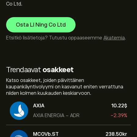
Co Ltd.
Osta Li Ning Co Ltd
Etsitkö lisätietoja? Tutustu oppaaseemme
Akatemia
.
Trendaavat
osakkeet
Katso osakkeet, joiden päivittäinen
kaupankäyntivolyymi on kasvanut eniten verrattuna
niiden kolmen kuukauden keskiarvoon.
AXIA
10.22‎$‎
AXIA ENERGIA - ADR
-2.39%
MCOVb.ST
238.50‎kr‎