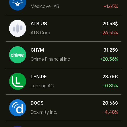
Medicover AB
-1.65%
ATS.US
20.53‎$‎
ATS Corp
-26.55%
CHYM
31.25‎$‎
Chime Financial Inc
+20.56%
LEN.DE
23.75‎€‎
Lenzing AG
+0.85%
DOCS
20.66‎$‎
Doximity Inc.
-4.48%