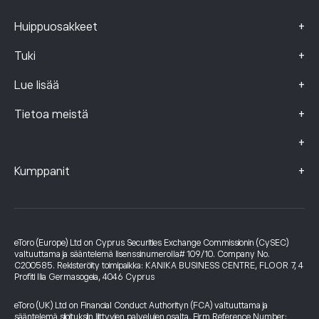
+
Huippuosakkeet
+
Tuki
+
Lue lisää
+
Tietoa meistä
+
+
Kumppanit
eToro (Europe) Ltd on Cyprus Securities Exchange Commissionin (CySEC)
valtuuttama ja sääntelemä lisenssinumerolla# 109/10. Company No.
C200585. Rekisteröity toimipaikka: KANIKA BUSINESS CENTRE, FLOOR 7, 4
Profiti Ilia Germasogeia, 4046 Cyprus
eToro (UK) Ltd on Financial Conduct Authorityn (FCA) valtuuttama ja
sääntelemä sijoituksiin liittyvien palvelujen osalta, Firm Reference Number: