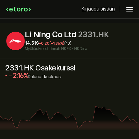
Kirjaudu sisään
Li Ning Co Ltd
2331.HK
14.51‎$‎
-0.20
(-1.36%)
(1D)
Myöhästyneet hinnat:
HKEX
•
HKD:na
2331.HK Osakekurssi
‎-2.16‎
Kulunut kuukausi