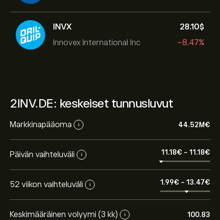
INVX
28.10‎$‎
Innovex International Inc
-8.47%
2INV.DE: keskeiset tunnusluvut
Markkinapääoma
44.52M‎€‎
i
11.18‎€‎
-
11.18‎€‎
Päivän vaihteluväli
i
1.99‎€‎
-
13.47‎€‎
52 viikon vaihteluväli
i
Keskimääräinen volyymi (3 kk)
100.83
i