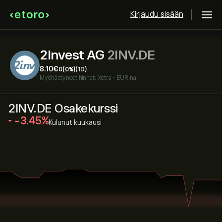
Kirjaudu sisään
2Invest AG
2INV.DE
8.10‎€‎
0
(0%)
(1D)
Myöhästyneet hinnat:
Xetra
•
EUR:na
2INV.DE Osakekurssi
‎-3.45‎
Kulunut kuukausi