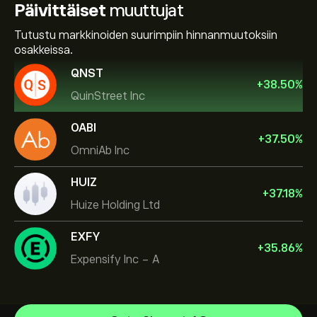
Päivittäiset
muuttujat
Tutustu markkinoiden suurimpiin hinnanmuutoksiin
osakkeissa.
QNST
+
38.50
%
QuinStreet Inc
OABI
+
37.50
%
OmniAb Inc
HUIZ
+
37.18
%
Huize Holding Ltd
EXFY
+
35.86
%
Expensify Inc - A
NVIDIA Corporation