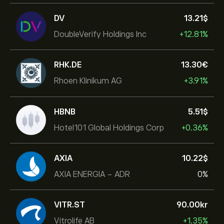
DV
13.21‎$‎
DoubleVerify Holdings Inc
+12.81%
RHK.DE
13.30‎€‎
Rhoen Klinikum AG
+3.91%
HBNB
5.51‎$‎
Hotel101 Global Holdings Corp
+0.36%
AXIA
10.22‎$‎
AXIA ENERGIA - ADR
0%
VITR.ST
90.00‎kr‎
Vitrolife AB
+1.35%