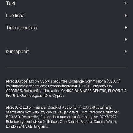
+
Tuki
+
Lue lisää
+
Tietoa meistä
+
+
Kumppanit
eToro (Europe) Ltd on Cyprus Securities Exchange Commissionin (CySEC)
valtuuttama ja sääntelemä lisenssinumerolla# 109/10. Company No.
C200585. Rekisteröity toimipaikka: KANIKA BUSINESS CENTRE, FLOOR 7, 4
Profiti Ilia Germasogeia, 4046 Cyprus
eToro (UK) Ltd on Financial Conduct Authorityn (FCA) valtuuttama ja
sääntelemä sijoituksiin liittyvien palvelujen osalta, Firm Reference Number:
583263. Rekisteröity Englannissa numerolla Company No. 07973792.
Rekisteröity toimipaikka: 24th floor, One Canada Square, Canary Wharf,
London E14 5AB, England.