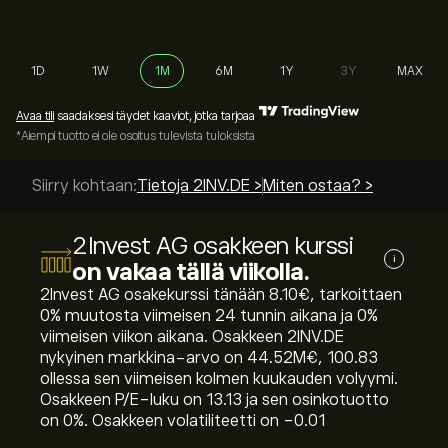
1D
1W
1M
6M
1Y
3Y
MAX
Avaa tili
saadaksesi täydet kaaviot, jotka tarjoaa
*Aiempi tuotto ei ole osoitus tulevista tuloksista
Siirry kohtaan:
Tietoja 2INV.DE >
Miten ostaa? >
2Invest AG osakkeen kurssi
i
on vakaa tällä viikolla.
2Invest AG osakekurssi tänään 8.10‎€‎, tarkoittaen
‎0‎% muutosta viimeisen 24 tunnin aikana ja ‎0‎%
viimeisen viikon aikana. Osakkeen 2INV.DE
nykyinen markkina-arvo on 44.52M‎€‎, 100.83
ollessa sen viimeisen kolmen kuukauden volyymi.
Osakkeen P/E-luku on 13.13 ja sen osinkotuotto
on 0%. Osakkeen volatiliteetti on -0.01