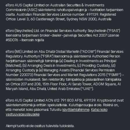
eToro AUS Capital Limited on Australian Securities & Investments
Commissionin (ASIC) sääntelemä rahoituspalvelujen ja -tuotteiden tarjoamisen
osalta. Australian Financial Services Licence number: 491139. Registered
Office: Level 3, 60 Castlereagh Street, Sydney NSW 2000, Australia
eToro (Seychelles) Ltd. on Financial Services Authority Seychellesin ("FSAS")
lisensoima tarjoamaan broker-dealer-palveluja Securities Act 2007 License
#SD076 -lisenssin nojalla
eToro (ME) Limited on Abu Dhabi Global Marketin (“ADGM”) Financial Services
Regulatory Authorityn ("FSRA") lisensoima ja sääntelemä Authorised Person
harjoittamaan säänneltyjä toimintoja (a) Dealing in Investments as Principal
(Matched), (b) Arranging Deals in Investments, (c) Providing Custody, (d)
Arranging Custody ja (e) Managing Assets (Financial Services Permission
Number 220073) Financial Services and Market Regulations 2015 (“FSMR”) -
säännösten mukaisesti. Sen rekisteröity toimipaikka ja pääasiallinen toimipaikka
on Office 207 and 208, 15th Floor Floor, Al Sarab Tower, ADGM Square, Al
Maryah Island, Abu Dhabi, United Arab Emirates (“UAE”).
eToro AUS Capital Limited ACN 612 791 803 AFSL 491139. Kryptovarat ovat
sääntelemättömiä ja erittäin spekulatiivisia. Kuluttajansuojaa ei ole. Riskinä on,
että menetät koko pääomasi. Tutustu
käyttöehtoihimme
.
Katso koko
vastuuvapauslauseke
Aiempi tuotto ei ole osoitus tulevista tuloksista.