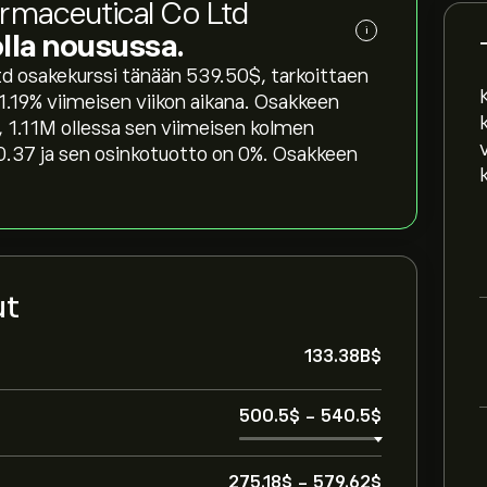
armaceutical Co Ltd
i
kolla nousussa.
 osakekurssi tänään 539.50‎$‎, tarkoittaen
1.19‎% viimeisen viikon aikana. Osakkeen
 1.11M ollessa sen viimeisen kolmen
.37 ja sen osinkotuotto on 0%. Osakkeen
ut
133.38B‎$‎
500.5‎$‎
-
540.5‎$‎
275.18‎$‎
-
579.62‎$‎