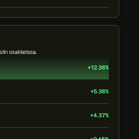
iin osakkeissa.
+
12.38
%
+
5.38
%
+
4.37
%