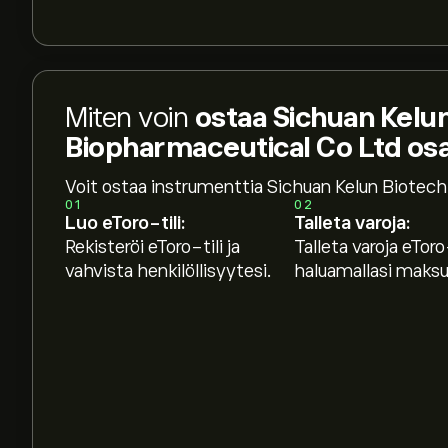
Miten voin
ostaa Sichuan Kelu
Biopharmaceutical Co Ltd os
Voit ostaa instrumenttia Sichuan Kelun Biotech
01
02
Luo eToro-tili:
Talleta varoja:
Rekisteröi eToro-tili ja
Talleta varoja eToro-
vahvista henkilöllisyytesi.
haluamallasi maksut
Osakkeen 6990.HK hinta tänään on 539.50‎$‎.
Keskihinta osakkeelle Sichuan Kelun Biotech Bi
eToroon saadaksesi asiantuntijoiden ennusteet j