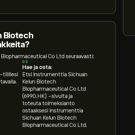
n Biotech
akkeita?
 Biopharmaceutical Co Ltd seuraavasti:
03
Hae ja osta:
tilillesi
Etsi instrumenttia Sichuan
avalla.
Kelun Biotech
Biopharmaceutical Co Ltd
(6990.HK) -sivulta ja
toteuta toimeksianto
ostaaksesi instrumenttia
opharmaceutical Co Ltd on 539.50‎$‎.
Luo tili
Sichuan Kelun Biotech
a hintatavoitteet.
Biopharmaceutical Co Ltd.