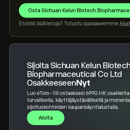
Asiantuntijoiden ennusteet Sichuan Kelun Biot
Osta Sichuan Kelun Biotech Biopharmaceu
perustuen markkinatrendeihin, talousraportteih
viimeisimmät ennusteet tulevaisuuden hintamuu
Etsitkö lisätietoja? Tutustu oppaaseemme
Aka
Instrumentin Sichuan Kelun Biotech Biopharma
133.38B‎$‎
Sijoita Sichuan Kelun Biotec
Biopharmaceutical Co Ltd
Osakkeeseen
Nyt
Luo eToro-tili ostaaksesi 6990.HK osakkeita
turvallisella, käyttäjäystävällisellä ja monenl
sijoituskohteiden kaupankäyntialustalla.
Aloita