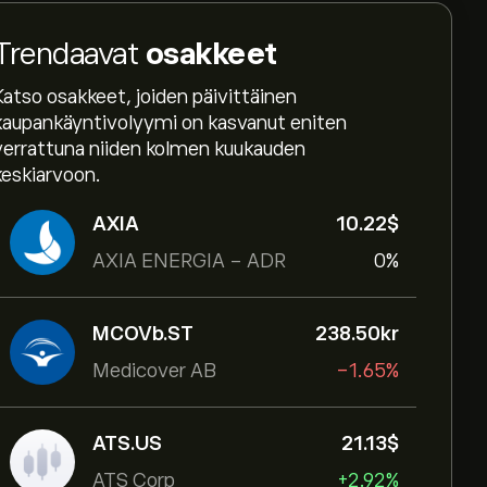
Trendaavat
osakkeet
Katso osakkeet, joiden päivittäinen
kaupankäyntivolyymi on kasvanut eniten
verrattuna niiden kolmen kuukauden
keskiarvoon.
AXIA
10.22‎$‎
AXIA ENERGIA - ADR
0%
MCOVb.ST
238.50‎kr‎
Medicover AB
-1.65%
ATS.US
21.13‎$‎
ATS Corp
+2.92%