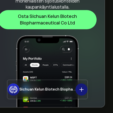
monenlaisten sijoituskohteiden
kaupankäyntialustalla.
Osta Sichuan Kelun Biotech
Biopharmaceutical Co Ltd
Sichuan Kelun Biotech Biopharmaceutical Co Ltd
69