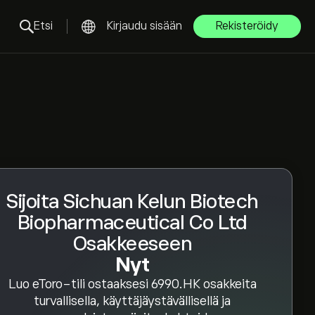
Etsi
Kirjaudu sisään
Rekisteröidy
Sijoita Sichuan Kelun Biotech
Biopharmaceutical Co Ltd
Osakkeeseen
Nyt
Luo eToro-tili ostaaksesi 6990.HK osakkeita
turvallisella, käyttäjäystävällisellä ja