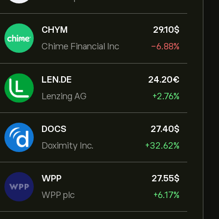
CHYM
29.10‎$‎
Chime Financial Inc
-6.88%
LEN.DE
24.20‎€‎
Lenzing AG
+2.76%
DOCS
27.40‎$‎
Doximity Inc.
+32.62%
WPP
27.55‎$‎
WPP plc
+6.17%