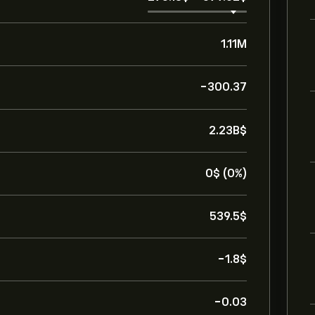
1.11M
-300.37
2.23B‎$‎
0‎$‎ (0%)
539.5‎$‎
-1.8‎$‎
-0.03