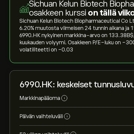
Sichuan Kelun Biotech Bioph
osakkeen kurssi
on tällä vii
Sichuan Kelun Biotech Biopharmaceutical Co Ltd
‎6.20‎% muutosta viimeisen 24 tunnin aikana ja ‎1
6990.HK nykyinen markkina-arvo on 133.38B‎$‎,
kuukauden volyymi. Osakkeen P/E-luku on -300
volatiliteetti on -0.03
6990.HK: keskeiset tunnusluv
Markkinapääoma
i
Päivän vaihteluväli
i