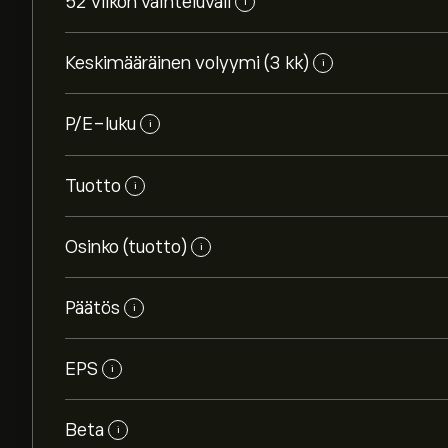
52 viikon vaihteluväli
i
Keskimääräinen volyymi (3 kk)
i
P/E-luku
i
Tuotto
i
Osinko (tuotto)
i
Päätös
i
EPS
i
Beta
i