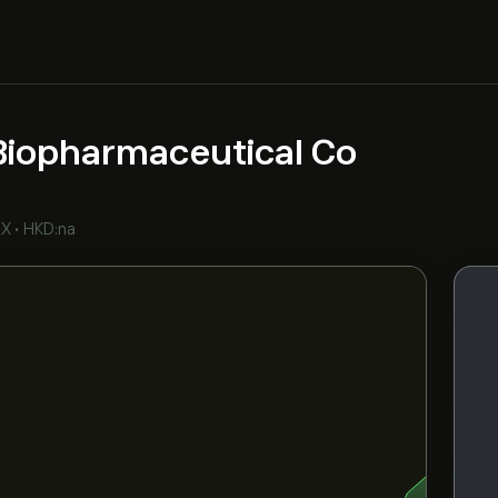
Biopharmaceutical Co
EX
•
HKD:na