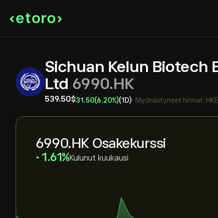
Sichuan Kelun Biotech 
Ltd
6990.HK
539.50‎$‎
31.50
(6.20%)
(1D)
•
Myöhästyneet hinnat:
HK
6990.HK Osakekurssi
‎1.61‎
Kulunut kuukausi