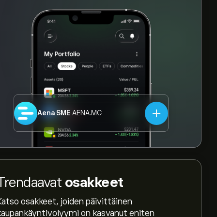
Aena SME
AENA.MC
Trendaavat
osakkeet
Katso osakkeet, joiden päivittäinen
kaupankäyntivolyymi on kasvanut eniten