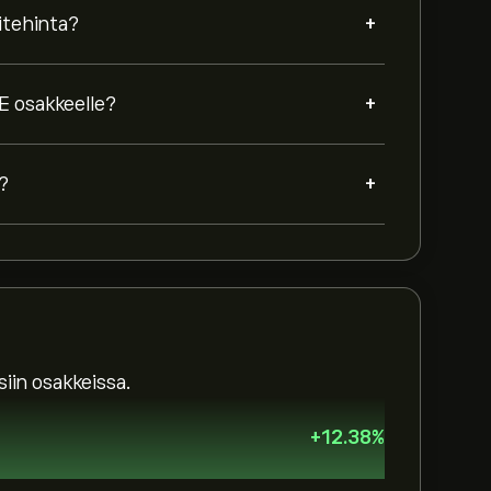
+
itehinta?
+
E osakkeelle?
+
?
iin osakkeissa.
+
12.38
%