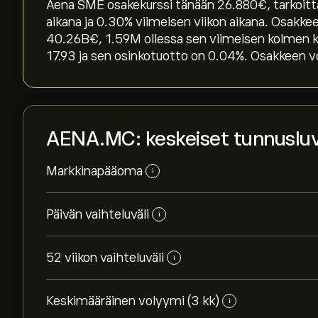
Aena SME osakekurssi tänään 26.880‎€‎, tarkoitt
aikana ja ‎0.30‎% viimeisen viikon aikana. Osa
40.26B‎€‎, 1.59M ollessa sen viimeisen kolmen
17.93 ja sen osinkotuotto on 0.04%. Osakkeen vol
AENA.MC: keskeiset tunnuslu
Markkinapääoma
i
Päivän vaihteluväli
i
52 viikon vaihteluväli
i
Keskimääräinen volyymi (3 kk)
i