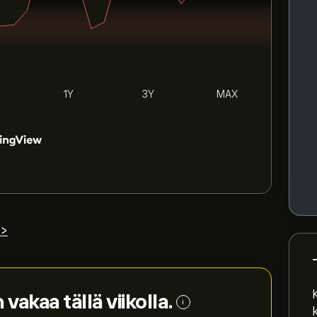
1Y
3Y
MAX
 >
 vakaa tällä viikolla.
i