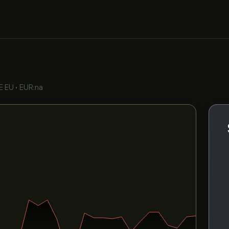
E EU
•
EUR:na