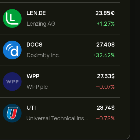
LEN.DE
23.85‎€‎
Lenzing AG
+1.27%
DOCS
27.40‎$‎
Doximity Inc.
+32.62%
WPP
27.53‎$‎
WPP plc
-0.07%
UTI
28.74‎$‎
Universal Technical Institut
-0.73%