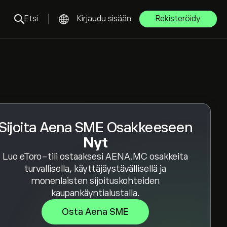
Etsi
Kirjaudu sisään
Rekisteröidy
Sijoita Aena SME Osakkeeseen
Nyt
Luo eToro-tili ostaaksesi AENA.MC osakkeita
turvallisella, käyttäjäystävällisellä ja
monenlaisten sijoituskohteiden
kaupankäyntialustalla.
Osta Aena SME