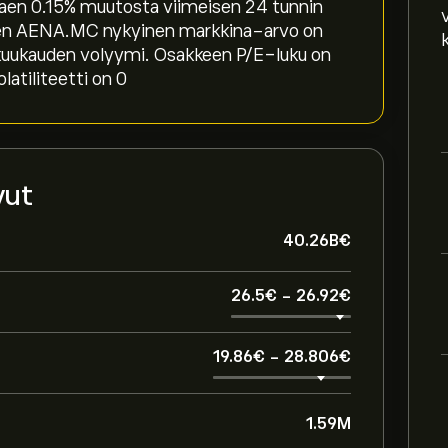
aen ‎0.15‎% muutosta viimeisen 24 tunnin
kkeen AENA.MC nykyinen markkina-arvo on
 kuukauden volyymi. Osakkeen P/E-luku on
atiliteetti on 0
vut
40.26B‎€‎
26.5‎€‎
-
26.92‎€‎
19.86‎€‎
-
28.806‎€‎
1.59M