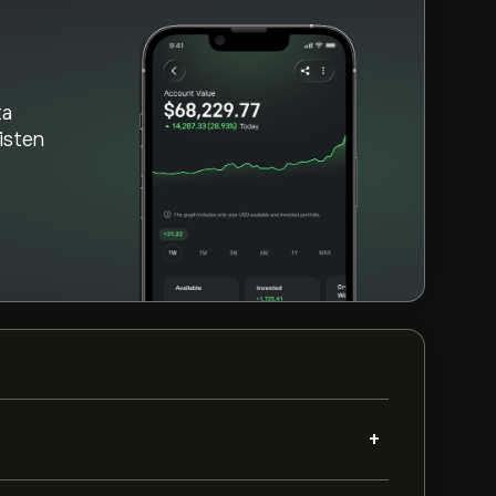
ta
aisten
+