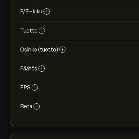
P/E-luku
i
Tuotto
i
Osinko (tuotto)
i
Päätös
i
EPS
i
Beta
i