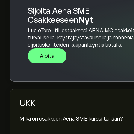
Sijoita Aena SME
Osakkeeseen
Nyt
Luo eToro-tili ostaaksesi AENA.MC osakkei
turvallisella, käyttäjäystävällisellä ja monenl
sijoituskohteiden kaupankäyntialustalla.
Aloita
UKK
Mikä on osakkeen Aena SME kurssi tänään?