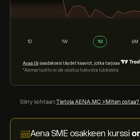
1D
1W
1M
6M
Avaa tili
saadaksesi täydet kaaviot, jotka tarjoaa
*Aiempi tuotto ei ole osoitus tulevista tuloksista
Siirry kohtaan:
Tietoja AENA.MC >
Miten ostaa?
Aena SME osakkeen kurssi
on