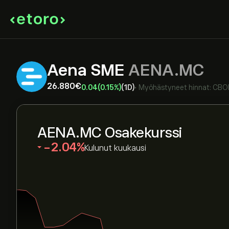
Aena SME
AENA.MC
26.880‎€‎
0.04
(0.15%)
(1D)
•
Myöhästyneet hinnat:
CBO
AENA.MC Osakekurssi
‎-2.04‎
Kulunut kuukausi