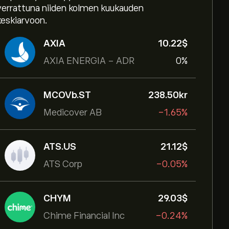
verrattuna niiden kolmen kuukauden
keskiarvoon.
AXIA
10.22‎$‎
AXIA ENERGIA - ADR
0%
MCOVb.ST
238.50‎kr‎
Medicover AB
-1.65%
ATS.US
21.12‎$‎
ATS Corp
-0.05%
CHYM
29.03‎$‎
Chime Financial Inc
-0.24%