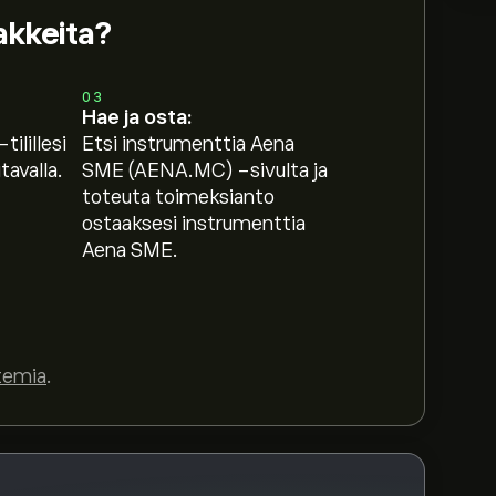
akkeita?
03
Hae ja osta:
tilillesi
Etsi instrumenttia Aena
o tili
eToroon saadaksesi asiantuntijoiden
avalla.
SME (AENA.MC) -sivulta ja
toteuta toimeksianto
ostaaksesi instrumenttia
e perustuen markkinatrendeihin,
Aena SME.
so viimeisimmät ennusteet tulevaisuuden
6B‎€‎
temia
.