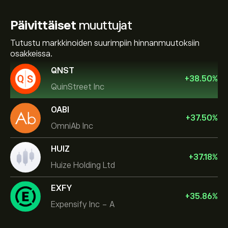
Päivittäiset
muuttujat
Tutustu markkinoiden suurimpiin hinnanmuutoksiin
osakkeissa.
QNST
+
38.50
%
QuinStreet Inc
OABI
+
37.50
%
OmniAb Inc
HUIZ
+
37.18
%
Huize Holding Ltd
EXFY
+
35.86
%
Expensify Inc - A