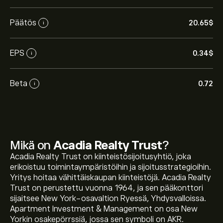
Päätös
20.65‎$‎
i
EPS
0.34‎$‎
i
Beta
0.72
i
Mikä on
Acadia Realty Trust
?
Acadia Realty Trust on kiinteistösijoitusyhtiö, joka
erikoistuu toimintaympäristöihin ja sijoitusstrategioihin.
Yritys hoitaa vähittäiskaupan kiinteistöjä. Acadia Realty
Trust on perustettu vuonna 1964, ja sen pääkonttori
sijaitsee New York-osavaltion Ryessä, Yhdysvalloissa.
Apartment Investment & Management on osa New
Yorkin osakepörrssiä, jossa sen symboli on AKR.