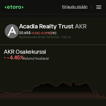
Kirjaudu sisään
Acadia Realty Trust
AKR
20.65‎$‎
-0.06
(-0.29%)
(1D)
Myöhästyneet hinnat:
NASDAQ
•
USD:na
AKR Osakekurssi
‎-4.45‎
Kulunut kuukausi