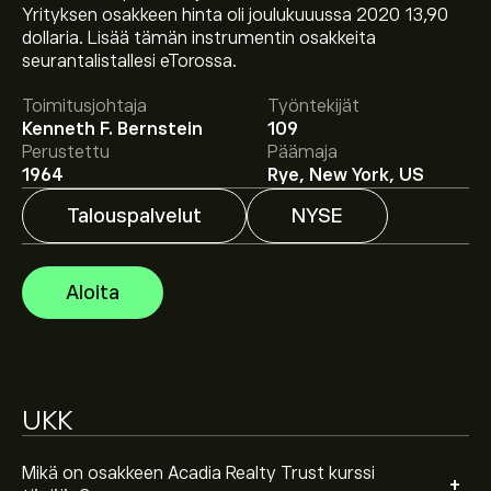
Yrityksen osakkeen hinta oli joulukuuussa 2020 13,90
Osakkeen AKR hinta tänään on 20.65‎$‎.
dollaria. Lisää tämän instrumentin osakkeita
seurantalistallesi eTorossa.
Toimitusjohtaja
Työntekijät
Keskihinta osakkeelle Acadia Realty Trust on 20.65‎$‎.
Kenneth F. Bernstein
109
Luo tili
eToroon saadaksesi asiantuntijoiden ennusteet
Perustettu
Päämaja
ja hintatavoitteet.
1964
Rye, New York, US
Talouspalvelut
NYSE
Asiantuntijoiden ennusteet Acadia Realty Trust
osakkeelle perustuen markkinatrendeihin,
talousraportteihin ja odotettuun kasvuun. Katso
Aloita
viimeisimmät ennusteet tulevaisuuden
hintamuutoksille.
Instrumentin Acadia Realty Trust markkina-arvo on
2.84B‎$‎
UKK
Perustuen 3 analyytikon suosituksiin koskien AKR
viimeisen kolmen kuukauden ajalta, yleinen konsensus
on Kohtalainen Osta.
Mikä on osakkeen Acadia Realty Trust kurssi
+