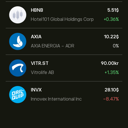
HBNB
5.51‎$‎
Hotel101 Global Holdings Corp
+0.36%
AXIA
10.22‎$‎
AXIA ENERGIA - ADR
0%
VITR.ST
90.00‎kr‎
Vitrolife AB
+1.35%
INVX
28.10‎$‎
Innovex International Inc
-8.47%