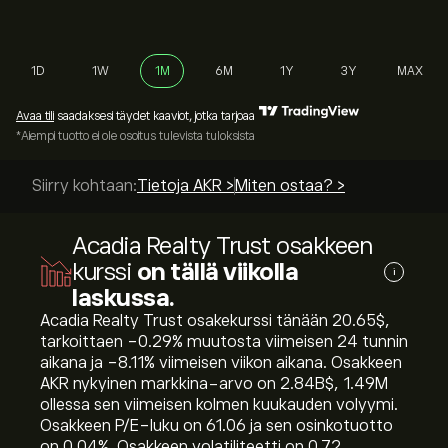
1D
1W
1M
6M
1Y
3Y
MAX
Avaa tili
saadaksesi täydet kaaviot, jotka tarjoaa
*Aiempi tuotto ei ole osoitus tulevista tuloksista
Siirry kohtaan:
Tietoja AKR >
Miten ostaa? >
Acadia Realty Trust osakkeen
kurssi
on tällä viikolla
i
laskussa.
Acadia Realty Trust osakekurssi tänään 20.65‎$‎,
tarkoittaen ‎-0.29‎% muutosta viimeisen 24 tunnin
aikana ja ‎-8.11‎% viimeisen viikon aikana. Osakkeen
AKR nykyinen markkina-arvo on 2.84B‎$‎, 1.49M
ollessa sen viimeisen kolmen kuukauden volyymi.
Osakkeen P/E-luku on 61.06 ja sen osinkotuotto
on 0.04%. Osakkeen volatiliteetti on 0.72