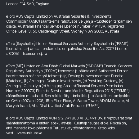
London E14 5AB, England.
eToro AUS Capital Limited on Australian Securities & Investments
Commissionin (ASIC) sääntelemä rahoituspalvelujen ja -tuotteiden tarjoamisen
osalta. Australian Financial Services Licence number: 491139. Registered
Office: Level 3, 60 Castlereagh Street, Sydney NSW 2000, Australia
eToro (Seychelles) Ltd. on Financial Services Authority Seychellesin ("FSAS")
lisensoima tarjoamaan broker-dealer-palveluja Securities Act 2007 License
#SD076 -lisenssin nojalla
eToro (ME) Limited on Abu Dhabi Global Marketin (“ADGM”) Financial Services
Regulatory Authorityn ("FSRA") lisensoima ja sääntelemä Authorised Person
harjoittamaan säänneltyjä toimintoja (a) Dealing in Investments as Principal
(Matched), (b) Arranging Deals in Investments, (c) Providing Custody, (d)
Arranging Custody ja (e) Managing Assets (Financial Services Permission
Number 220073) Financial Services and Market Regulations 2015 (“FSMR”) -
säännösten mukaisesti. Sen rekisteröity toimipaikka ja pääasiallinen toimipaikka
on Office 207 and 208, 15th Floor Floor, Al Sarab Tower, ADGM Square, Al
Maryah Island, Abu Dhabi, United Arab Emirates (“UAE”).
eToro AUS Capital Limited ACN 612 791 803 AFSL 491139. Kryptovarat ovat
sääntelemättömiä ja erittäin spekulatiivisia. Kuluttajansuojaa ei ole. Riskinä on,
että menetät koko pääomasi. Tutustu
käyttöehtoihimme
.
Katso koko
vastuuvapauslauseke