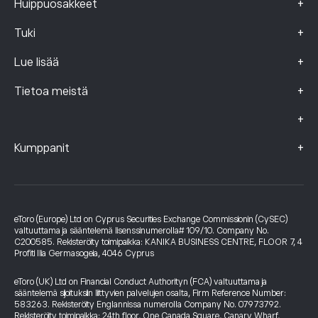
+
Huippuosakkeet
+
Tuki
+
Lue lisää
+
Tietoa meistä
+
+
Kumppanit
eToro (Europe) Ltd on Cyprus Securities Exchange Commissionin (CySEC)
valtuuttama ja sääntelemä lisenssinumerolla# 109/10. Company No.
C200585. Rekisteröity toimipaikka: KANIKA BUSINESS CENTRE, FLOOR 7, 4
Profiti Ilia Germasogeia, 4046 Cyprus
eToro (UK) Ltd on Financial Conduct Authorityn (FCA) valtuuttama ja
sääntelemä sijoituksiin liittyvien palvelujen osalta, Firm Reference Number:
583263. Rekisteröity Englannissa numerolla Company No. 07973792.
Rekisteröity toimipaikka: 24th floor, One Canada Square, Canary Wharf,