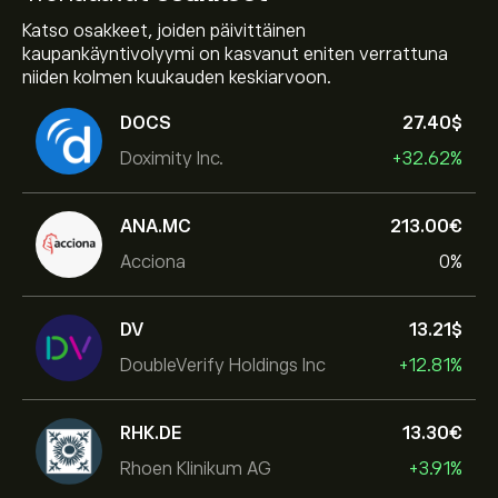
Katso osakkeet, joiden päivittäinen
kaupankäyntivolyymi on kasvanut eniten verrattuna
niiden kolmen kuukauden keskiarvoon.
DOCS
27.40‎$‎
Doximity Inc.
+32.62%
ANA.MC
213.00‎€‎
Acciona
0%
DV
13.21‎$‎
DoubleVerify Holdings Inc
+12.81%
RHK.DE
13.30‎€‎
Rhoen Klinikum AG
+3.91%