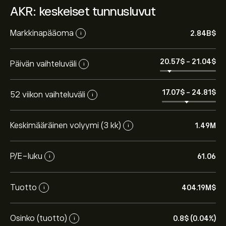
AKR: keskeiset tunnusluvut
Markkinapääoma
2.84B‎$‎
i
20.57‎$‎
-
21.04‎$‎
Päivän vaihteluväli
i
17.07‎$‎
-
24.81‎$‎
52 viikon vaihteluväli
i
Keskimääräinen volyymi (3 kk)
1.49M
i
P/E-luku
61.06
i
Tuotto
404.19M‎$‎
i
Osinko (tuotto)
0.8‎$‎ (0.04%)
i