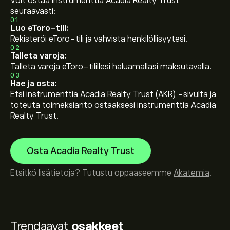
Voit ostaa instrumenttia Acadia Realty Trust
seuraavasti:
01
Luo eToro-tili:
Rekisteröi eToro-tili ja vahvista henkilöllisyytesi.
02
Talleta varoja:
Talleta varoja eToro-tilillesi haluamallasi maksutavalla.
03
Hae ja osta:
Etsi instrumenttia Acadia Realty Trust (AKR) -sivulta ja
toteuta toimeksianto ostaaksesi instrumenttia Acadia
Realty Trust.
Osta Acadia Realty Trust
Etsitkö lisätietoja? Tutustu oppaaseemme
Akatemia
.
Trendaavat
osakkeet