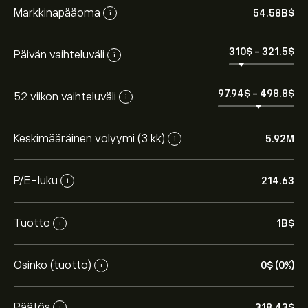
Markkinapääoma
54.58B‎$‎
i
310‎$‎
-
321.5‎$‎
Päivän vaihteluväli
i
97.94‎$‎
-
498.8‎$‎
52 viikon vaihteluväli
i
Keskimääräinen volyymi (3 kk)
5.92M
i
P/E-luku
214.63
i
Tuotto
1B‎$‎
i
Osinko (tuotto)
0‎$‎ (0%)
i
Päätös
318.43‎$‎
i