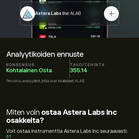
Astera Labs Inc
ALAB
Analyytikoiden ennuste
KONSENSUS
TAVOITEHINTA
Kohtalainen Osta
355.14
Perustuu
analyytikot, jotka ovat käsitelleet
ALAB
Miten voin
ostaa Astera Labs Inc
osakkeita?
Voit ostaa instrumenttia Astera Labs Inc seuraavasti:
01