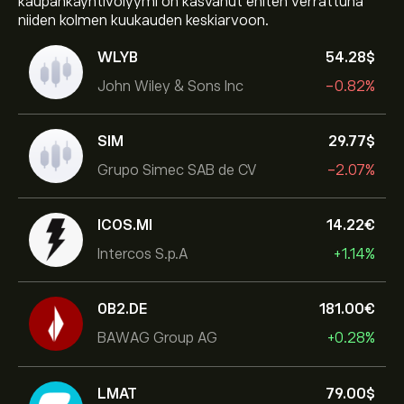
kaupankäyntivolyymi on kasvanut eniten verrattuna
niiden kolmen kuukauden keskiarvoon.
WLYB
54.28‎$‎
John Wiley & Sons Inc
-0.82%
SIM
29.77‎$‎
Grupo Simec SAB de CV
-2.07%
ICOS.MI
14.22‎€‎
Intercos S.p.A
+1.14%
0B2.DE
181.00‎€‎
BAWAG Group AG
+0.28%
LMAT
79.00‎$‎