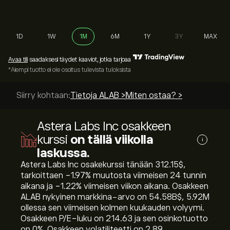
1D
1W
1M
6M
1Y
3Y
MAX
Avaa tili
saadaksesi täydet kaaviot, jotka tarjoaa
*Aiempi tuotto ei ole osoitus tulevista tuloksista
Siirry kohtaan:
Tietoja ALAB >
Miten ostaa? >
Astera Labs Inc osakkeen
kurssi
on tällä viikolla
i
laskussa.
Astera Labs Inc osakekurssi tänään 312.15‎$‎,
tarkoittaen ‎-1.97‎% muutosta viimeisen 24 tunnin
aikana ja ‎-1.22‎% viimeisen viikon aikana. Osakkeen
ALAB nykyinen markkina-arvo on 54.58B‎$‎, 5.92M
ollessa sen viimeisen kolmen kuukauden volyymi.
Osakkeen P/E-luku on 214.63 ja sen osinkotuotto
on 0%. Osakkeen volatiliteetti on 2.89