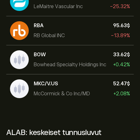
LeMaitre Vascular Inc
-25.32%
RBA
95.63‎$‎
RB Global INC
-13.89%
BOW
33.62‎$‎
Bowhead Specialty Holdings Inc
+0.42%
MKC/V.US
52.47‎$‎
McCormick & Co Inc/MD
+2.08%
ALAB: keskeiset tunnusluvut