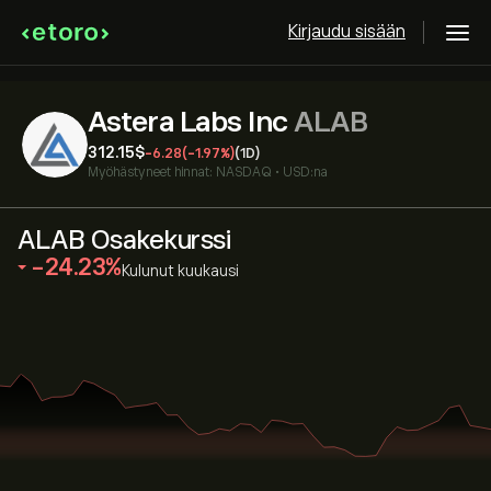
Kirjaudu sisään
Astera Labs Inc
ALAB
312.15‎$‎
-6.28
(-1.97%)
(1D)
Myöhästyneet hinnat:
NASDAQ
•
USD:na
ALAB Osakekurssi
‎-24.23‎
Kulunut kuukausi