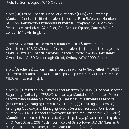
Profiti Ilia Germasogeia, 4046 Cyprus
eToro (UK) Ltd on Financial Conduct Authorityn (FCA) valtuuttama ja
sääntelemä sijoituksiin liittyvien palvelujen osalta, Firm Reference Number:
583263. Rekisteröity Englannissa numerolla Company No. 07973792.
Rekisteröity toimipaikka: 24th floor, One Canada Square, Canary Wharf,
London E14 5AB, England.
eToro AUS Capital Limited on Australian Securities & Investments
Commissionin (ASIC) sääntelemä rahoituspalvelujen ja -tuotteiden tarjoamisen
osalta. Australian Financial Services Licence number: 491139. Registered
Office: Level 3, 60 Castlereagh Street, Sydney NSW 2000, Australia
eToro (Seychelles) Ltd. on Financial Services Authority Seychellesin ("FSAS")
lisensoima tarjoamaan broker-dealer-palveluja Securities Act 2007 License
#SD076 -lisenssin nojalla
eToro (ME) Limited on Abu Dhabi Global Marketin (“ADGM”) Financial Services
Regulatory Authorityn ("FSRA") lisensoima ja sääntelemä Authorised Person
harjoittamaan säänneltyjä toimintoja (a) Dealing in Investments as Principal
(Matched), (b) Arranging Deals in Investments, (c) Providing Custody, (d)
Arranging Custody ja (e) Managing Assets (Financial Services Permission
Number 220073) Financial Services and Market Regulations 2015 (“FSMR”) -
säännösten mukaisesti. Sen rekisteröity toimipaikka ja pääasiallinen toimipaikka
on Office 207 and 208, 15th Floor Floor, Al Sarab Tower, ADGM Square, Al
Maryah Island, Abu Dhabi, United Arab Emirates (“UAE”).