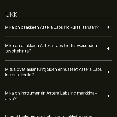
Perustuen 17 analyytikon suosituksiin koskien ALAB
UKK
viimeisen kolmen kuukauden ajalta, yleinen konsensus
on Kohtalainen Osta.
+
Mikä on osakkeen Astera Labs Inc kurssi tänään?
Mikä on osakkeen Astera Labs Inc tulevaisuuden
+
tavoitehinta?
Mitkä ovat asiantuntijoiden ennusteet Astera Labs
+
Inc osakkeelle?
Mikä on instrumentin Astera Labs Inc markkina-
+
arvo?