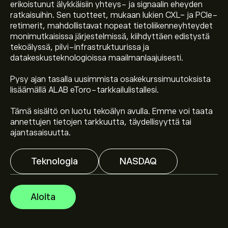
erikoistunut älykkäisiin yhteys- ja signaalin eheyden
ratkaisuihin. Sen tuotteet, mukaan lukien CXL- ja PCIe-
retimerit, mahdollistavat nopeat tietoliikenneyhteydet
monimutkaisissa järjestelmissä, kiihdyttäen edistystä
tekoälyssä, pilvi-infrastruktuurissa ja
datakeskusteknologioissa maailmanlaajuisesti.
Osakkeen ALAB hinta tänään on 312.15‎$‎.
Pysy ajan tasalla uusimmista osakekurssimuutoksista
lisäämällä ALAB eToro-tarkkailulistallesi.
Keskihinta osakkeelle Astera Labs Inc on 312.15‎$‎.
Luo tili
Tämä sisältö on luotu tekoälyn avulla. Emme voi taata
eToroon saadaksesi asiantuntijoiden ennusteet ja
annettujen tietojen tarkkuutta, täydellisyyttä tai
hintatavoitteet.
ajantasaisuutta.
Asiantuntijoiden ennusteet Astera Labs Inc osakkeelle
Teknologia
NASDAQ
perustuen markkinatrendeihin, talousraportteihin ja
odotettuun kasvuun. Katso viimeisimmät ennusteet
tulevaisuuden hintamuutoksille.
Aloita
Instrumentin Astera Labs Inc markkina-arvo on
54.58B‎$‎