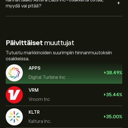
Kannattaako Astera Labs Inc-osakkeita ostaa,
+
myydä vai pitää?
Päivittäiset
muuttujat
Tutustu markkinoiden suurimpiin hinnanmuutoksiin
osakkeissa.
APPS
+
38.49
%
Digital Turbine Inc
VRM
+
35.44
%
Vroom Inc
KLTR
+
35.00
%
Kaltura Inc.