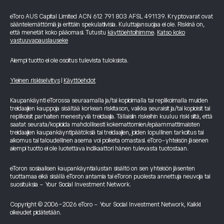
eToro AUS Capital Limited ACN 612 791 803 AFSL 491139. Kryptovarat ovat
sääntelemättömiä ja erittäin spekulatiivisia. Kuluttajansuojaa ei ole. Riskinä on,
että menetät koko pääomasi. Tutustu
käyttöehtoihimme
.
Katso koko
vastuuvapauslauseke
Aiempi tuotto ei ole osoitus tulevista tuloksista.
Yleinen riskiselvitys
|
Käyttöehdot
Kaupankäynti eTorossa seuraamalla ja/tai kopioimalla tai replikoimalla muiden
treidaajien kauppoja sisältää korkean riskitason, vaikka seuraisit ja/tai kopioisit tai
replikoisit parhaiten menestyviä treidaajia. Tällaisiin riskeihin kuuluu riski siitä, että
saatat seurata/kopioida mahdollisesti kokemattomien/epäammattimaisten
treidaajien kaupankäyntipäätöksiä tai treidaajien, joiden lopullinen tarkoitus tai
aikomus tai taloudellinen asema voi poiketa omastasi. eToro-yhteisön jäsenen
aiempi tuotto ei ole luotettava indikaattori hänen tulevasta tuotostaan.
eToron sosiaalisen kaupankäyntialustan sisältö on sen yhteisön jäsenten
tuottamaa eikä sisällä eToron antamia tai eToron puolesta annettuja neuvoja tai
suosituksia - Your Social Investment Network.
Copyright © 2006-2026 eToro - Your Social Investment Network, Kaikki
oikeudet pidätetään.