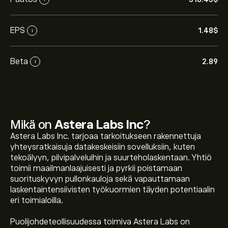
EPS
1.48‎$‎
i
Beta
2.89
i
Mikä on
Astera Labs Inc
?
Astera Labs Inc. tarjoaa tarkoitukseen rakennettuja
yhteysratkaisuja datakeskeisiin sovelluksiin, kuten
tekoälyyn, pilvipalveluihin ja suurteholaskentaan. Yhtiö
toimii maailmanlaajuisesti ja pyrkii poistamaan
suorituskyvyn pullonkauloja sekä vapauttamaan
laskentaintensiivisten työkuormien täyden potentiaalin
eri toimialoilla.
Puolijohdeteollisuudessa toimiva Astera Labs on