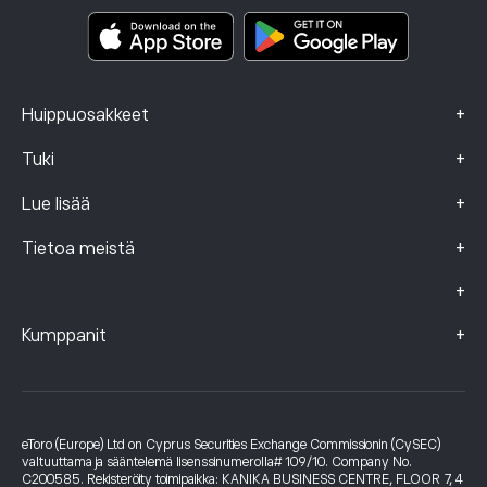
Smart Portfolios
Valitustiedot (FCA-asiakkaat)
+
Huippuosakkeet
+
Tuki
+
Lue lisää
+
Tietoa meistä
+
+
Kumppanit
eToro (Europe) Ltd on Cyprus Securities Exchange Commissionin (CySEC)
valtuuttama ja sääntelemä lisenssinumerolla# 109/10. Company No.
C200585. Rekisteröity toimipaikka: KANIKA BUSINESS CENTRE, FLOOR 7, 4