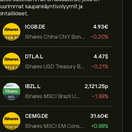
suurimmat kaupankäyntivolyymit ja
hintaliikkeet.
ICGB.DE
4.93‎€‎
iShares China CNY Bond UCITS ETF
-0.20%
DTLA.L
4.47‎$‎
iShares USD Treasury Bond 20+yr UCITS ETF
-0.21%
IBZL.L
2,121.25‎p‎
iShares MSCI Brazil UCITS ETF (Dist)
-1.88%
CEMG.DE
31.60‎€‎
iShares MSCI EM Consumer Growth UCITS ETF
+0.88%