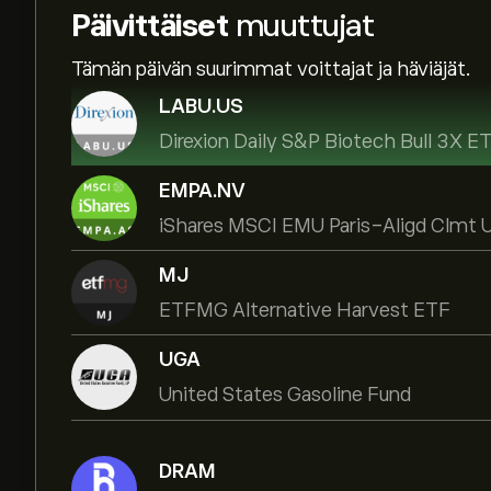
Päivittäiset
muuttujat
Tämän päivän suurimmat voittajat ja häviäjät.
LABU.US
Direxion Daily S&P Biotech Bull 3X E
EMPA.NV
iShares MSCI EMU Paris-Aligd Clmt
MJ
ETFMG Alternative Harvest ETF
UGA
United States Gasoline Fund
DRAM