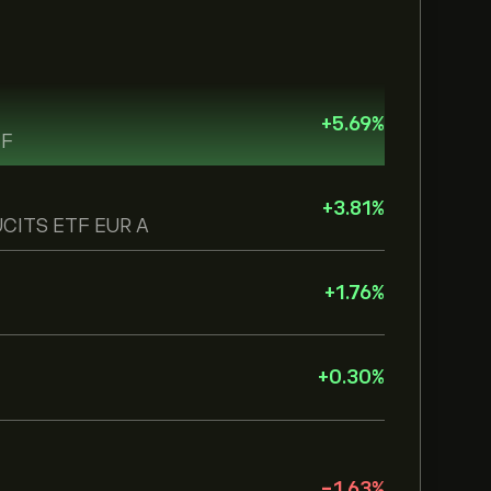
+
5.69
%
TF
+
3.81
%
 UCITS ETF EUR A
+
1.76
%
+
0.30
%
-1.63
%