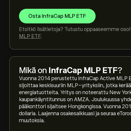
Osta InfraCap MLP ETF
Etsitkö lisätietoja? Tutustu oppaaseemme oso
MLP ETF
.
Instrumentin AMZA tämänhetkinen hinta on 47.
Mikä on
InfraCap MLP ETF
?
Vuonna 2014 perustettu InfraCap Active MLP ETF
sijoittaa keskisuuriin MLP-yrityksiin, jotka kerää
Instrumentin InfraCap MLP ETF kaikkien aikojen 
energiatuotteita. Yritys on noteerattu New York
kaupankäyntitunnus on AMZA. Joulukuussa yhden
pääkonttori sijaitsee Hongkongissa. Vuonna 2019 
Valitse "1D" tai "1W" aikaväli eToro-kaaviosta j
dollaria. Laajenna osakesalkkuasi ja seuraa eTo
MLP ETF aiemmat hintaliikkeet. Instrumentin In
muutoksia.
5.23‎$‎ viimeisen vuoden aikana.
Ostaaksesi instrumenttia AMZA käy sivulla In