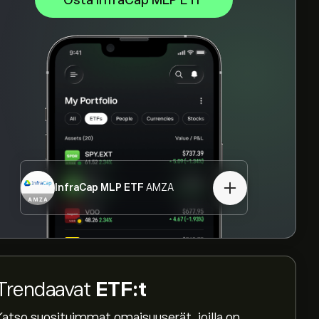
Osta InfraCap MLP ETF
InfraCap MLP ETF
AMZA
Trendaavat
ETF:t
Katso suosituimmat omaisuuserät, joilla on