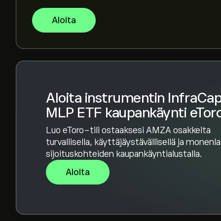
verkkosivustolla. Kun olet luonut tilin ja tallett
Aloita
päätä, miten paljon instrumenttia InfraCap ML
toimeksiannon, joka ostaa instrumentin AMZA t
Aloita instrumentin InfraCa
MLP ETF kaupankäynti eToro
Luo eToro-tili ostaaksesi AMZA osakkeita
turvallisella, käyttäjäystävällisellä ja monenl
sijoituskohteiden kaupankäyntialustalla.
Aloita