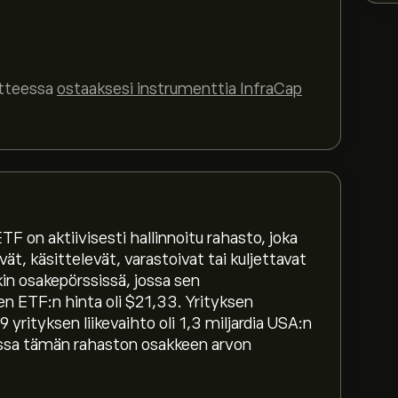
itteessa
ostaaksesi instrumenttia InfraCap
94‎$‎
 on aktiivisesti hallinnoitu rahasto, joka
vät, käsittelevät, varastoivat tai kuljettavat
huippu on 49.59‎$‎
in osakepörssissä, jossa sen
 ETF:n hinta oli $21,33. Yrityksen
yrityksen liikevaihto oli 1,3 miljardia USA:n
a loitonna nähdäksesi instrumentin InfraCap
rossa tämän rahaston osakkeen arvon
fraCap MLP ETF hinta on vaihdellut välillä
fraCap MLP ETF (AMZA) eToron