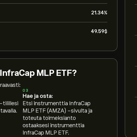
21.34%
49.59‎$‎
 InfraCap MLP ETF?
raavasti:
03
Hae ja osta:
tilillesi
Etsi instrumenttia InfraCap
avalla.
MLP ETF (AMZA) -sivulta ja
toteuta toimeksianto
ostaaksesi instrumenttia
InfraCap MLP ETF.