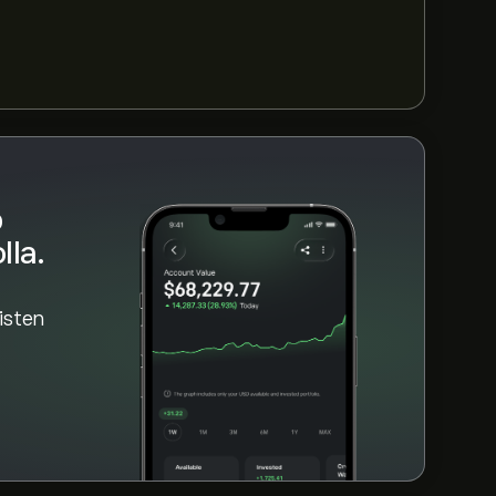
anut varoja, napsauta "Kauppa"-painiketta ja
P ETF haluat ostaa. Voit myös toteuttaa
iettyyn hintaan tulevaisuudessa.
p
lla.
aisten