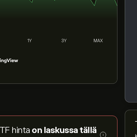
1Y
3Y
MAX
TF hinta
on laskussa tällä
i