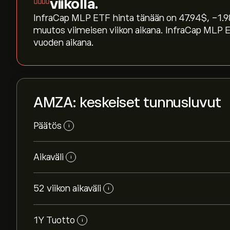
viikolla.
InfraCap MLP ETF hinta tänään on 47.94‎$‎, ‎-1.98
muutos viimeisen viikon aikana. InfraCap MLP E
vuoden aikana.
AMZA: keskeiset tunnusluvut
Päätös
i
Aikaväli
i
52 viikon aikaväli
i
1Y Tuotto
i