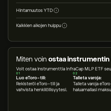
Hintamuutos YTD
i
Kaikkien aikojen huippu
i
Miten voin
ostaa instrumentin
Voit ostaa instrumenttia InfraCap MLP ETF seu
01
02
Luo eToro-tili:
Talleta varoja:
Rekisteröi eToro-tili ja
Talleta varoja eToro-
vahvista henkilöllisyytesi.
haluamallasi maksut