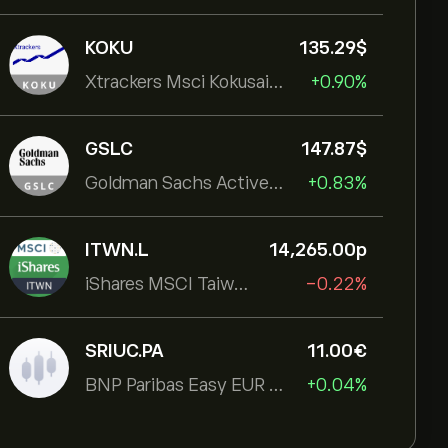
KOKU
135.29‎$‎
Xtrackers Msci Kokusai Eqty
+0.90%
GSLC
147.87‎$‎
Goldman Sachs ActiveBeta U.S. Large Cap Equity ETF
+0.83%
ITWN.L
14,265.00‎p‎
iShares MSCI Taiwan UCITS ETF
-0.22%
SRIUC.PA
11.00‎€‎
BNP Paribas Easy EUR Corp Bond SRI Fossil Free Ult
+0.04%