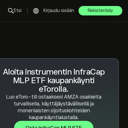
Etsi
Kirjaudu sisään
Rekisteröidy
Aloita instrumentin InfraCap
MLP ETF kaupankäynti
eTorolla.
Luo eToro-tili ostaaksesi AMZA osakkeita
turvallisella, käyttäjäystävällisellä ja
monenlaisten sijoituskohteiden
kaupankäyntialustalla.