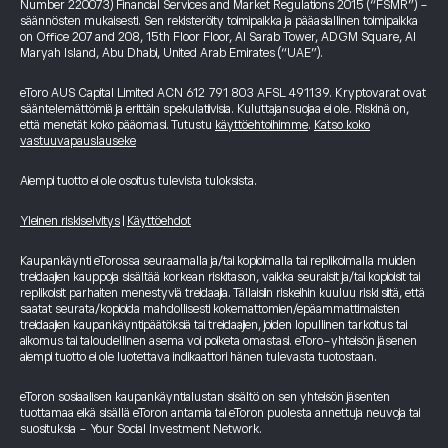
Number 220073) Financial Services and Market Regulations 2015 (“FSMR”) -
säännösten mukaisesti. Sen rekisteröity toimipaikka ja pääasiallinen toimipaikka
on Office 207 and 208, 15th Floor Floor, Al Sarab Tower, ADGM Square, Al
Maryah Island, Abu Dhabi, United Arab Emirates (“UAE”).
eToro AUS Capital Limited ACN 612 791 803 AFSL 491139. Kryptovarat ovat
sääntelemättömiä ja erittäin spekulatiivisia. Kuluttajansuojaa ei ole. Riskinä on,
että menetät koko pääomasi. Tutustu
käyttöehtoihimme
.
Katso koko
vastuuvapauslauseke
Aiempi tuotto ei ole osoitus tulevista tuloksista.
Yleinen riskiselvitys
|
Käyttöehdot
Kaupankäynti eTorossa seuraamalla ja/tai kopioimalla tai replikoimalla muiden
treidaajien kauppoja sisältää korkean riskitason, vaikka seuraisit ja/tai kopioisit tai
replikoisit parhaiten menestyviä treidaajia. Tällaisiin riskeihin kuuluu riski siitä, että
saatat seurata/kopioida mahdollisesti kokemattomien/epäammattimaisten
treidaajien kaupankäyntipäätöksiä tai treidaajien, joiden lopullinen tarkoitus tai
aikomus tai taloudellinen asema voi poiketa omastasi. eToro-yhteisön jäsenen
aiempi tuotto ei ole luotettava indikaattori hänen tulevasta tuotostaan.
eToron sosiaalisen kaupankäyntialustan sisältö on sen yhteisön jäsenten
tuottamaa eikä sisällä eToron antamia tai eToron puolesta annettuja neuvoja tai
suosituksia - Your Social Investment Network.