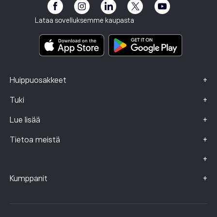
eToro Club
Julkaisutiedot
Käyttöehdot
Sijoitusvakuutus
Lataa sovelluksemme kaupasta
Keskeistä tietoa sisältävät asiakirjat
Smart Portfolios
Valitustiedot (FCA-asiakkaat)
+
Huippuosakkeet
+
Tuki
+
Lue lisää
+
Tietoa meistä
+
+
Kumppanit