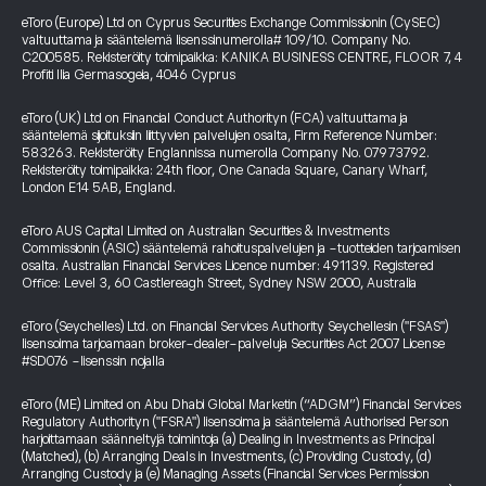
eToro (Europe) Ltd on Cyprus Securities Exchange Commissionin (CySEC)
valtuuttama ja sääntelemä lisenssinumerolla# 109/10. Company No.
C200585. Rekisteröity toimipaikka: KANIKA BUSINESS CENTRE, FLOOR 7, 4
Profiti Ilia Germasogeia, 4046 Cyprus
eToro (UK) Ltd on Financial Conduct Authorityn (FCA) valtuuttama ja
sääntelemä sijoituksiin liittyvien palvelujen osalta, Firm Reference Number:
583263. Rekisteröity Englannissa numerolla Company No. 07973792.
Rekisteröity toimipaikka: 24th floor, One Canada Square, Canary Wharf,
London E14 5AB, England.
eToro AUS Capital Limited on Australian Securities & Investments
Commissionin (ASIC) sääntelemä rahoituspalvelujen ja -tuotteiden tarjoamisen
osalta. Australian Financial Services Licence number: 491139. Registered
Office: Level 3, 60 Castlereagh Street, Sydney NSW 2000, Australia
eToro (Seychelles) Ltd. on Financial Services Authority Seychellesin ("FSAS")
lisensoima tarjoamaan broker-dealer-palveluja Securities Act 2007 License
#SD076 -lisenssin nojalla
eToro (ME) Limited on Abu Dhabi Global Marketin (“ADGM”) Financial Services
Regulatory Authorityn ("FSRA") lisensoima ja sääntelemä Authorised Person
harjoittamaan säänneltyjä toimintoja (a) Dealing in Investments as Principal
(Matched), (b) Arranging Deals in Investments, (c) Providing Custody, (d)
Arranging Custody ja (e) Managing Assets (Financial Services Permission