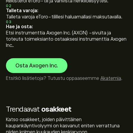
Rekisteröi eToro-tili ja vahvista henkilöllisyytesi.
02
Talleta varoja:
Talleta varoja eToro-tilillesi haluamallasi maksutavalla.
03
Hae ja osta:
Etsi instrumenttia Axogen Inc. (AXGN) -sivulta ja
toteuta toimeksianto ostaaksesi instrumenttia Axogen
Inc..
Osta Axogen Inc.
Etsitkö lisätietoja? Tutustu oppaaseemme
Akatemia
.
Trendaavat
osakkeet
Katso osakkeet, joiden päivittäinen
kaupankäyntivolyymi on kasvanut eniten verrattuna
niiden kolmen kuukauden keskiarvoon.