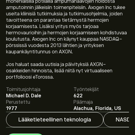
monenlaisilla potilailla ampumahaavojen hoidosta
amputoinnin jälkeisiin toimenpiteisiin. Axogen Inc tukee
useita kliinisiä tutkimuksia ja tutkimusohjelmia, joiden
tavoitteena on parantaa tietämystä hermojen
korjaamisesta. Lisäksi yritys myös tarjoaa
hermovaurioihin ja hermojen korjaamiseen kohdistuvaa
koulutusta. Axogen Inc on käynyt kauppaa NASDAQ-
pörssissä vuodesta 2013 lähtien ja yrityksen
kaupankäyntitunnus on AXGN.
Osakkeen AXGN hinta tänään on 46.43‎$‎.
Jos haluat saada uutisia ja päivityksiä AXGN-
osakkeiden hinnoista, lisää niitä nyt virtuaaliseen
portfolioosi eTorossa.
Keskihinta osakkeelle Axogen Inc. on 46.43‎$‎.
Luo tili
Toimitusjohtaja
Työntekijät
eToroon saadaksesi asiantuntijoiden ennusteet ja
Michael D. Dale
622
hintatavoitteet.
Perustettu
Päämaja
1977
Alachua, Florida, US
Asiantuntijoiden ennusteet Axogen Inc. osakkeelle
Lääketieteellinen teknologia
NASDA
perustuen markkinatrendeihin, talousraportteihin ja
odotettuun kasvuun. Katso viimeisimmät ennusteet