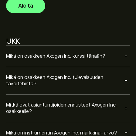
tulevaisuuden hintamuutoksille.
Instrumentin Axogen Inc. markkina-arvo on 2.5B‎$‎
Aloita
Perustuen 2 analyytikon suosituksiin koskien AXGN
viimeisen kolmen kuukauden ajalta, yleinen konsensus
UKK
on Kohtalainen Osta.
+
Mikä on osakkeen Axogen Inc. kurssi tänään?
Mikä on osakkeen Axogen Inc. tulevaisuuden
+
tavoitehinta?
Mitkä ovat asiantuntijoiden ennusteet Axogen Inc.
+
osakkeelle?
+
Mikä on instrumentin Axogen Inc. markkina-arvo?