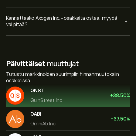
Kannattaako Axogen Inc.-osakkeita ostaa, myydä
+
vai pitää?
Päivittäiset
muuttujat
Tutustu markkinoiden suurimpiin hinnanmuutoksiin
osakkeissa.
QNST
+
38.50
%
QuinStreet Inc
OABI
+
37.50
%
OmniAb Inc