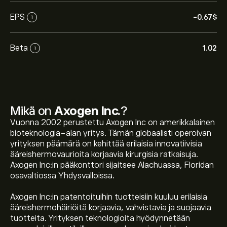
EPS
-0.67‎$‎
i
Beta
1.02
i
Mikä on
Axogen Inc.
?
Vuonna 2002 perustettu Axogen Inc on amerikkalainen
bioteknologia-alan yritys. Tämän globaalisti operoivan
yrityksen päämärä on kehittää erilaisia innovatiivisia
ääreishermovaurioita korjaavia kirurgisia ratkaisuja.
Axogen Inc:in pääkonttori sijaitsee Alachuassa, Floridan
osavaltiossa Yhdysvalloissa.
Axogen Inc:in patentoituihin tuotteisiin kuuluu erilaisia
ääreishermohäiriöitä korjaavia, vahvistavia ja suojaavia
tuotteita. Yrityksen teknologioita hyödynnetään