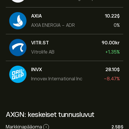
AXIA
10.22‎$‎
AXIA ENERGIA - ADR
0%
VITR.ST
90.00‎kr‎
Vitrolife AB
+1.35%
INVX
28.10‎$‎
Innovex International Inc
-8.47%
AXGN: keskeiset tunnusluvut
Markkinapääoma
2.5B‎$‎
i