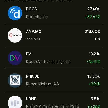
DOCS
27.40‎$‎
Doximity Inc.
+32.62%
ANA.MC
213.00‎€‎
Acciona
0%
DV
13.21‎$‎
DoubleVerify Holdings Inc
+12.81%
RHK.DE
13.30‎€‎
Rhoen Klinikum AG
+3.91%
HBNB
5.51‎$‎
Hotel101 Global Holdings Corp
+0.36%