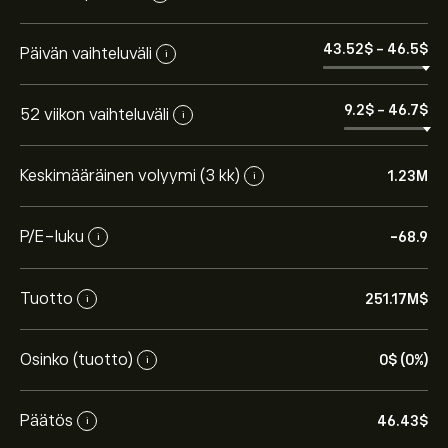
43.52‎$‎
-
46.5‎$‎
Päivän vaihteluväli
i
9.2‎$‎
-
46.7‎$‎
52 viikon vaihteluväli
i
Keskimääräinen volyymi (3 kk)
1.23M
i
P/E-luku
-68.9
i
Tuotto
251.17M‎$‎
i
Osinko (tuotto)
0‎$‎ (0%)
i
Päätös
46.43‎$‎
i