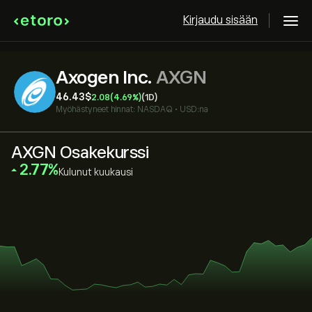
Kirjaudu sisään
Axogen Inc.
AXGN
46.43‎$‎
2.08
(4.69%)
(1D)
Myöhästyneet hinnat:
NASDAQ
•
USD:na
AXGN Osakekurssi
‎2.77‎
Kulunut kuukausi