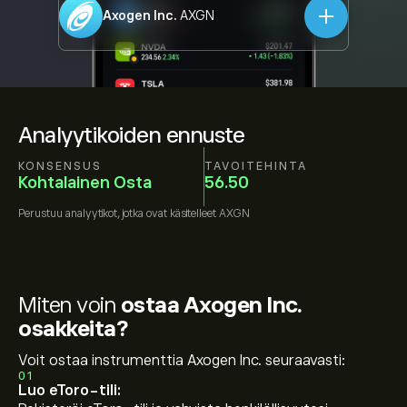
Axogen Inc.
AXGN
Analyytikoiden ennuste
KONSENSUS
TAVOITEHINTA
Kohtalainen Osta
56.50
Perustuu
analyytikot, jotka ovat käsitelleet
AXGN
Miten voin
ostaa Axogen Inc.
osakkeita?
Voit ostaa instrumenttia Axogen Inc. seuraavasti:
01
Luo eToro-tili: