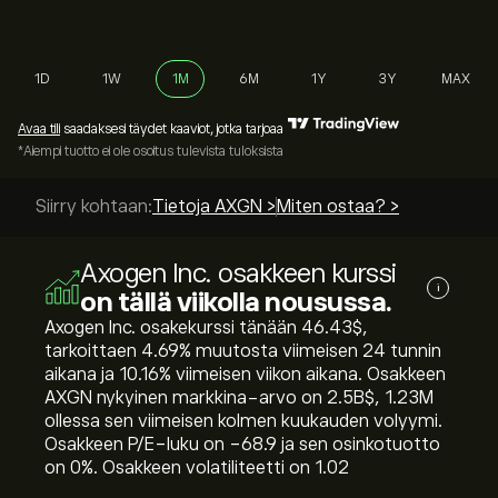
1D
1W
1M
6M
1Y
3Y
MAX
Avaa tili
saadaksesi täydet kaaviot, jotka tarjoaa
*Aiempi tuotto ei ole osoitus tulevista tuloksista
Siirry kohtaan:
Tietoja AXGN >
Miten ostaa? >
Axogen Inc. osakkeen kurssi
i
on tällä viikolla nousussa.
Axogen Inc. osakekurssi tänään 46.43‎$‎,
tarkoittaen ‎4.69‎% muutosta viimeisen 24 tunnin
aikana ja ‎10.16‎% viimeisen viikon aikana. Osakkeen
AXGN nykyinen markkina-arvo on 2.5B‎$‎, 1.23M
ollessa sen viimeisen kolmen kuukauden volyymi.
Osakkeen P/E-luku on -68.9 ja sen osinkotuotto
on 0%. Osakkeen volatiliteetti on 1.02