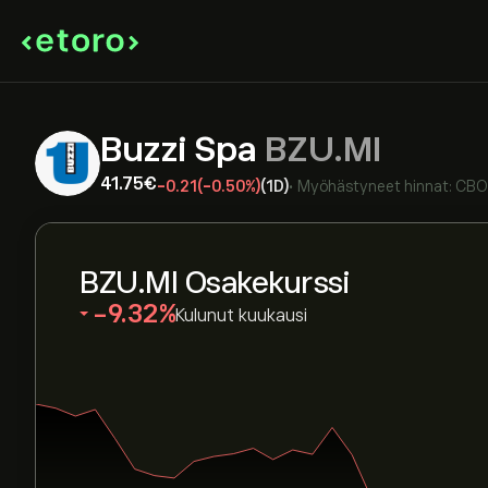
Buzzi Spa
BZU.MI
41.75‎€‎
-0.21
(-0.50%)
(1D)
•
Myöhästyneet hinnat:
CBO
BZU.MI Osakekurssi
‎-9.32‎
Kulunut kuukausi