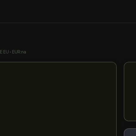
E EU
•
EUR:na