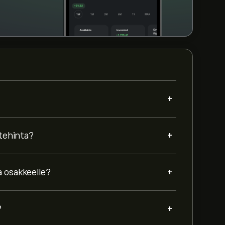
+
+
itehinta?
+
a osakkeelle?
+
?