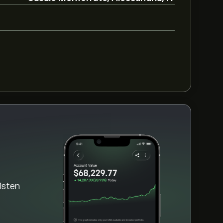
e perustuen markkinatrendeihin,
so viimeisimmät ennusteet tulevaisuuden
‎€‎
ZU.MI viimeisen kolmen kuukauden ajalta,
aisten