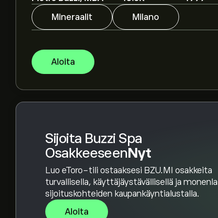
Asiantuntijoiden ennusteet Buzzi Spa osakkeell
talousraportteihin ja odotettuun kasvuun. Kat
Mineraalit
Milano
hintamuutoksille.
Instrumentin Buzzi Spa markkina-arvo on 6.84B
Aloita
Perustuen 2 analyytikon suosituksiin koskien B
yleinen konsensus on Pidä.
Sijoita Buzzi Spa
Osakkeeseen
Nyt
Luo eToro-tili ostaaksesi BZU.MI osakkeita
turvallisella, käyttäjäystävällisellä ja monenl
sijoituskohteiden kaupankäyntialustalla.
Aloita