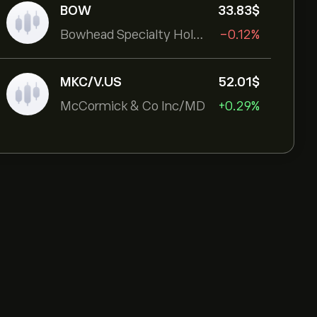
BOW
33.83‎$‎
Bowhead Specialty Holdings Inc
-0.12%
MKC/V.US
52.01‎$‎
McCormick & Co Inc/MD
+0.29%