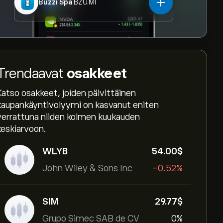
Buzzi Spa
BZU.MI
Trendaavat
osakkeet
Katso osakkeet, joiden päivittäinen
kaupankäyntivolyymi on kasvanut eniten
verrattuna niiden kolmen kuukauden
keskiarvoon.
WLYB
54.00‎$‎
John Wiley & Sons Inc
-0.52%
SIM
29.77‎$‎
Grupo Simec SAB de CV
0%