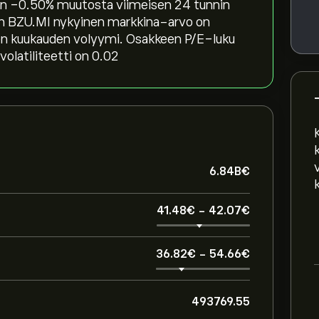
aen ‎-0.50‎% muutosta viimeisen 24 tunnin
keen BZU.MI nykyinen markkina-arvo on
men kuukauden volyymi. Osakkeen P/E-luku
olatiliteetti on 0.02
6.84B‎€‎
41.48‎€‎
-
42.07‎€‎
36.82‎€‎
-
54.66‎€‎
493769.55