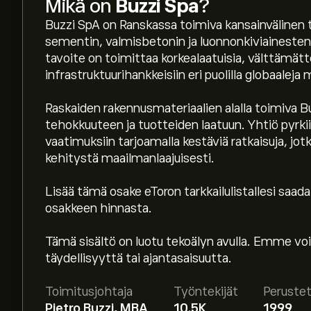
Mikä on
Buzzi Spa
?
Buzzi SpA on Ranskassa toimiva kansainvälinen te
sementin, valmisbetonin ja luonnonkiviainesten
tavoite on toimittaa korkealaatuisia, välttämät
infrastruktuurihankkeisiin eri puolilla globaaleja 
Raskaiden rakennusmateriaalien alalla toimiva 
tehokkuuteen ja tuotteiden laatuun. Yhtiö pyrk
vaatimuksiin tarjoamalla kestäviä ratkaisuja, jot
kehitystä maailmanlaajuisesti.
Lisää tämä osake eToron tarkkailulistallesi saada
osakkeen hinnasta.
Osakkeen BZU.MI hinta tänään on 41.75‎€‎.
Tämä sisältö on luotu tekoälyn avulla. Emme voi
täydellisyyttä tai ajantasaisuutta.
Keskihinta osakkeelle Buzzi Spa on 41.75‎€‎.
Luo t
ennusteet ja hintatavoitteet.
Toimitusjohtaja
Työntekijät
Peruste
Pietro Buzzi, MBA
10.5K
1999