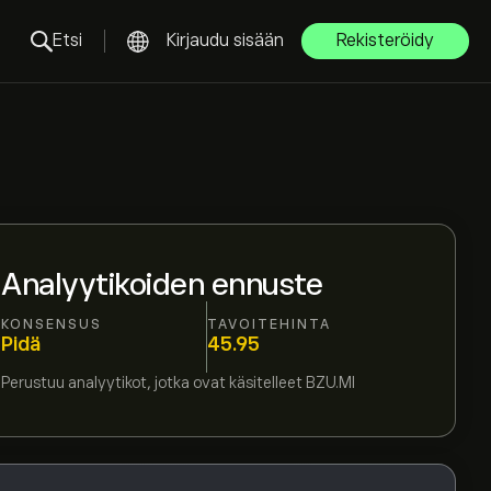
Etsi
Kirjaudu sisään
Rekisteröidy
Analyytikoiden ennuste
KONSENSUS
TAVOITEHINTA
Pidä
45.95
Perustuu
analyytikot, jotka ovat käsitelleet
BZU.MI