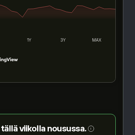
1Y
3Y
MAX
tällä viikolla nousussa.
i