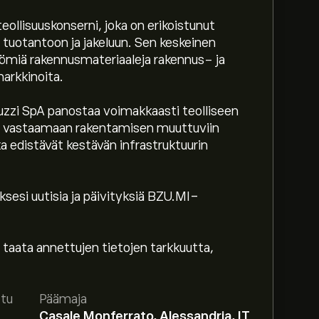
ollisuuskonserni, joka on erikoistunut
 tuotantoon ja jakeluun. Sen keskeinen
tömiä rakennusmateriaaleja rakennus- ja
markkinoita.
Buzzi SpA panostaa voimakkaasti teolliseen
ii vastaamaan rakentamisen muuttuviin
ka edistävät kestävän infrastruktuurin
ksesi uutisia ja päivityksiä BZU.MI-
 taata annettujen tietojen tarkkuutta,
ili
eToroon saadaksesi asiantuntijoiden
ttu
Päämaja
Casale Monferrato, Alessandria, IT