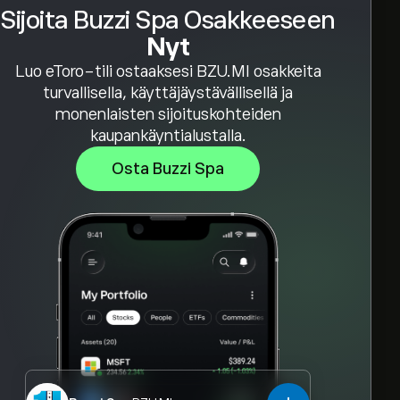
Sijoita Buzzi Spa Osakkeeseen
Nyt
Luo eToro-tili ostaaksesi BZU.MI osakkeita
turvallisella, käyttäjäystävällisellä ja
monenlaisten sijoituskohteiden
kaupankäyntialustalla.
Osta Buzzi Spa