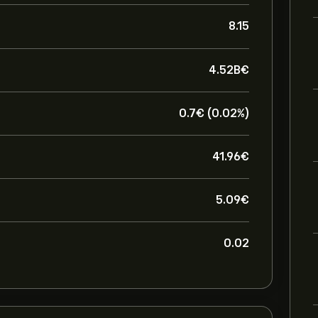
8.15
4.52B‎€‎
0.7‎€‎ (0.02%)
41.96‎€‎
5.09‎€‎
0.02