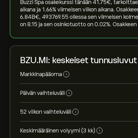
Buzzi Spa osakekurssi tänään 41.75‎€‎, tarkoitt
aikana ja ‎1.66‎% viimeisen viikon aikana. Osak
6.84B‎€‎, 493769.55 ollessa sen viimeisen kol
on 8.15 ja sen osinkotuotto on 0.02%. Osakkeen v
BZU.MI: keskeiset tunnusluvut
Markkinapääoma
i
Päivän vaihteluväli
i
52 viikon vaihteluväli
i
Keskimääräinen volyymi (3 kk)
i