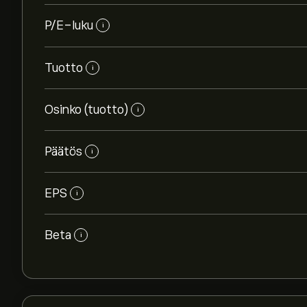
P/E-luku
i
Tuotto
i
Osinko (tuotto)
i
Päätös
i
EPS
i
Beta
i