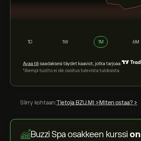
1D
1W
1M
6M
Avaa tili
saadaksesi täydet kaaviot, jotka tarjoaa
*Aiempi tuotto ei ole osoitus tulevista tuloksista
Siirry kohtaan:
Tietoja BZU.MI >
Miten ostaa? >
Buzzi Spa osakkeen kurssi
on 