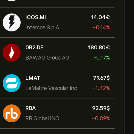
ICOS.MI
14.04‎€‎
Intercos S.p.A
-0.14%
0B2.DE
180.80‎€‎
BAWAG Group AG
+0.17%
LMAT
79.67‎$‎
LeMaitre Vascular Inc
-1.42%
RBA
92.59‎$‎
RB Global INC
-0.09%