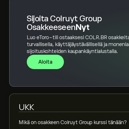
Sijoita Colruyt Group
Osakkeeseen
Nyt
Luo eToro-tili ostaaksesi COLR.BR osakkeit
turvallisella, käyttäjäystävällisellä ja monenl
sijoituskohteiden kaupankäyntialustalla.
Aloita
UKK
Mikä on osakkeen Colruyt Group kurssi tänään?