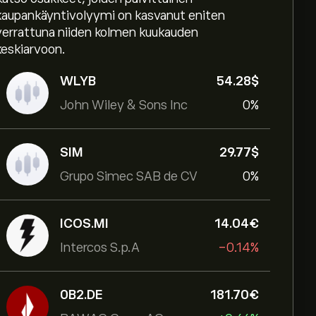
kaupankäyntivolyymi on kasvanut eniten
verrattuna niiden kolmen kuukauden
keskiarvoon.
WLYB
54.28‎$‎
John Wiley & Sons Inc
0%
SIM
29.77‎$‎
Grupo Simec SAB de CV
0%
ICOS.MI
14.04‎€‎
Intercos S.p.A
-0.14%
0B2.DE
181.70‎€‎