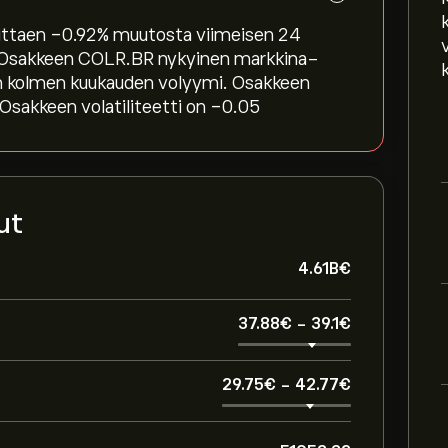
oittaen ‎-0.92‎% muutosta viimeisen 24
ana. Osakkeen COLR.BR nykyinen markkina-
sen kolmen kuukauden volyymi. Osakkeen
Osakkeen volatiliteetti on -0.05
ut
4.61B‎€‎
37.88‎€‎
-
39.1‎€‎
29.75‎€‎
-
42.77‎€‎