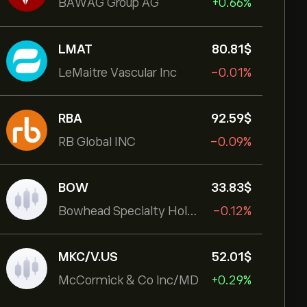
BAWAG Group AG
+0.66%
LMAT
80.81‎$‎
LeMaitre Vascular Inc
-0.01%
RBA
92.59‎$‎
RB Global INC
-0.09%
BOW
33.83‎$‎
Bowhead Specialty Holdings Inc
-0.12%
MKC/V.US
52.01‎$‎
McCormick & Co Inc/MD
+0.29%