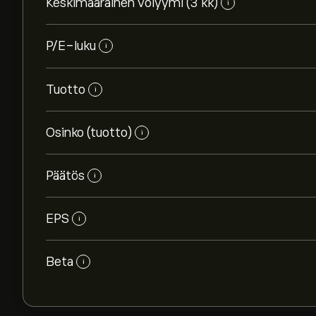
Keskimääräinen volyymi (3 kk)
i
P/E-luku
i
Tuotto
i
Osinko (tuotto)
i
Päätös
i
EPS
i
Beta
i