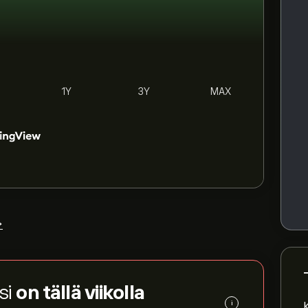
1Y
3Y
MAX
>
si
on tällä viikolla
i