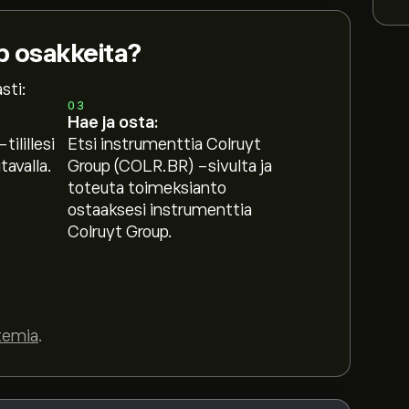
p osakkeita?
sti:
03
Hae ja osta:
tilillesi
Etsi instrumenttia Colruyt
Luo tili
eToroon saadaksesi asiantuntijoiden
avalla.
Group (COLR.BR) -sivulta ja
toteuta toimeksianto
ostaaksesi instrumenttia
eelle perustuen markkinatrendeihin,
Colruyt Group.
so viimeisimmät ennusteet tulevaisuuden
61B‎€‎
temia
.