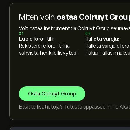
Miten voin
ostaa Colruyt Grou
Osakkeen COLR.BR hinta tänään on 38.68‎€‎.
Voit ostaa instrumenttia Colruyt Group seuraava
01
02
Luo eToro-tili:
Talleta varoja:
Rekisteröi eToro-tili ja
Talleta varoja eToro-
Keskihinta osakkeelle Colruyt Group on 38.68‎€‎.
vahvista henkilöllisyytesi.
haluamallasi maksut
ennusteet ja hintatavoitteet.
Asiantuntijoiden ennusteet Colruyt Group osakk
talousraportteihin ja odotettuun kasvuun. Kat
hintamuutoksille.
Instrumentin Colruyt Group markkina-arvo on 4.
Osta Colruyt Group
Etsitkö lisätietoja? Tutustu oppaaseemme
Aka