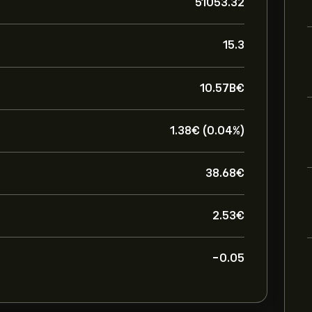
51053.32
15.3
10.57B‎€‎
1.38‎€‎ (0.04%)
38.68‎€‎
2.53‎€‎
-0.05