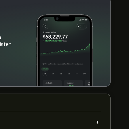
a
aisten
+