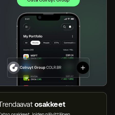
Osta Colruyt Group
Colruyt Group
COLR.BR
Trendaavat
osakkeet
Katso osakkeet, joiden päivittäinen