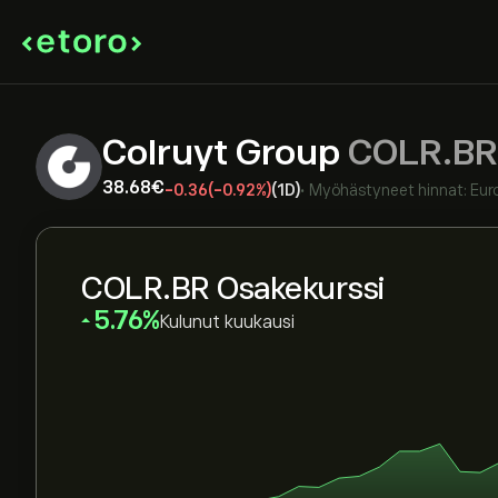
Colruyt Group
COLR.BR
38.68‎€‎
-0.36
(-0.92%)
(1D)
•
Myöhästyneet hinnat:
Eur
COLR.BR Osakekurssi
‎5.76‎
Kulunut kuukausi