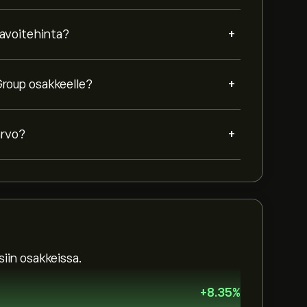
+
tavoitehinta?
+
Group osakkeelle?
+
arvo?
iin osakkeissa.
+
8.35
%