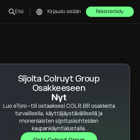
Etsi
Kirjaudu sisään
Rekisteröidy
Sijoita Colruyt Group
Osakkeeseen
Nyt
Luo eToro-tili ostaaksesi COLR.BR osakkeita
turvallisella, käyttäjäystävällisellä ja
monenlaisten sijoituskohteiden
kaupankäyntialustalla.