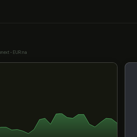
onext
•
EUR:na