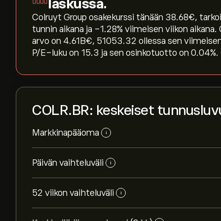
laskussa.
Colruyt Group osakekurssi tänään 38.68‎€‎, tark
tunnin aikana ja ‎-1.28‎% viimeisen viikon aik
arvo on 4.61B‎€‎, 51053.32 ollessa sen viimei
P/E-luku on 15.3 ja sen osinkotuotto on 0.04%. 
COLR.BR: keskeiset tunnusluv
Markkinapääoma
i
Päivän vaihteluväli
i
52 viikon vaihteluväli
i