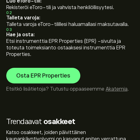
Luo eToro-tili:
Rekisteröi eToro-tili ja vahvista henkilöllisyytesi.
02
Talleta varoja:
Talleta varoja eToro-tilillesi haluamallasi maksutavalla.
03
Hae ja osta:
Etsi instrumenttia EPR Properties (EPR) -sivulta ja
toteuta toimeksianto ostaaksesi instrumenttia EPR
Properties.
Osta EPR Properties
Etsitkö lisätietoja? Tutustu oppaaseemme
Akatemia
.
Trendaavat
osakkeet
Katso osakkeet, joiden päivittäinen
kaupankäyntivolyymi on kasvanut eniten verrattuna