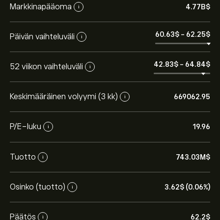
Markkinapääoma
4.77B‎$‎
i
60.63‎$‎
-
62.25‎$‎
Päivän vaihteluväli
i
42.83‎$‎
-
64.84‎$‎
52 viikon vaihteluväli
i
Keskimääräinen volyymi (3 kk)
669062.95
i
P/E-luku
19.96
i
Tuotto
743.03M‎$‎
i
Osinko (tuotto)
3.62‎$‎ (0.06%)
i
Päätös
62.2‎$‎
i