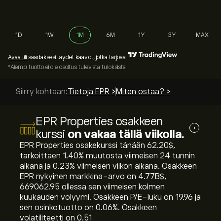
1D
1W
1M
6M
1Y
3Y
MAX
Avaa tili
saadaksesi täydet kaaviot, jotka tarjoaa
*Aiempi tuotto ei ole osoitus tulevista tuloksista
Siirry kohtaan:
Tietoja EPR >
Miten ostaa? >
EPR Properties osakkeen
i
kurssi
on vakaa tällä viikolla.
EPR Properties osakekurssi tänään 62.20‎$‎,
tarkoittaen ‎1.40‎% muutosta viimeisen 24 tunnin
aikana ja ‎0.23‎% viimeisen viikon aikana. Osakkeen
EPR nykyinen markkina-arvo on 4.77B‎$‎,
669062.95 ollessa sen viimeisen kolmen
kuukauden volyymi. Osakkeen P/E-luku on 19.96 ja
sen osinkotuotto on 0.06%. Osakkeen
volatiliteetti on 0.51