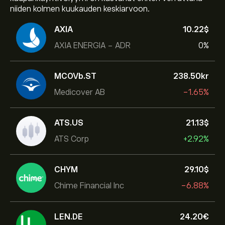
niiden kolmen kuukauden keskiarvoon.
AXIA
10.22‎$‎
AXIA ENERGIA - ADR
0%
MCOVb.ST
238.50‎kr‎
Medicover AB
-1.65%
ATS.US
21.13‎$‎
ATS Corp
+2.92%
CHYM
29.10‎$‎
Chime Financial Inc
-6.88%
LEN.DE
24.20‎€‎