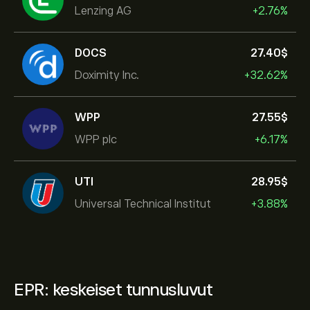
Lenzing AG
+2.76%
DOCS
27.40‎$‎
Doximity Inc.
+32.62%
WPP
27.55‎$‎
WPP plc
+6.17%
UTI
28.95‎$‎
Universal Technical Institut
+3.88%
EPR: keskeiset tunnusluvut