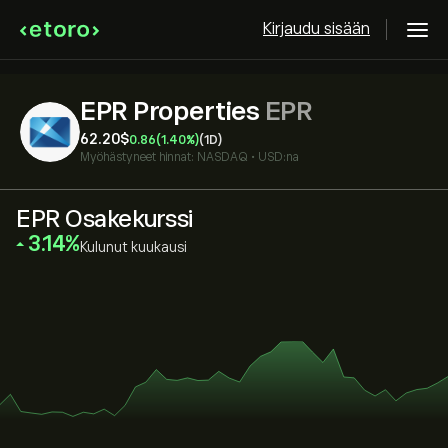
Kirjaudu sisään
EPR Properties
EPR
62.20‎$‎
0.86
(1.40%)
(1D)
Myöhästyneet hinnat:
NASDAQ
•
USD:na
EPR Osakekurssi
‎3.14‎
Kulunut kuukausi