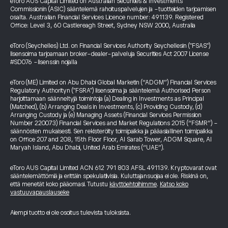
eToro AUS Capital Limited on Australian Securities & Investments
Commissionin (ASIC) sääntelemä rahoituspalvelujen ja -tuotteiden tarjoamisen
osalta. Australian Financial Services Licence number: 491139. Registered
Office: Level 3, 60 Castlereagh Street, Sydney NSW 2000, Australia
eToro (Seychelles) Ltd. on Financial Services Authority Seychellesin ("FSAS")
lisensoima tarjoamaan broker-dealer-palveluja Securities Act 2007 License
#SD076 -lisenssin nojalla
eToro (ME) Limited on Abu Dhabi Global Marketin (“ADGM”) Financial Services
Regulatory Authorityn ("FSRA") lisensoima ja sääntelemä Authorised Person
harjoittamaan säänneltyjä toimintoja (a) Dealing in Investments as Principal
(Matched), (b) Arranging Deals in Investments, (c) Providing Custody, (d)
Arranging Custody ja (e) Managing Assets (Financial Services Permission
Number 220073) Financial Services and Market Regulations 2015 (“FSMR”) -
säännösten mukaisesti. Sen rekisteröity toimipaikka ja pääasiallinen toimipaikka
on Office 207 and 208, 15th Floor Floor, Al Sarab Tower, ADGM Square, Al
Maryah Island, Abu Dhabi, United Arab Emirates (“UAE”).
eToro AUS Capital Limited ACN 612 791 803 AFSL 491139. Kryptovarat ovat
sääntelemättömiä ja erittäin spekulatiivisia. Kuluttajansuojaa ei ole. Riskinä on,
että menetät koko pääomasi. Tutustu
käyttöehtoihimme
.
Katso koko
vastuuvapauslauseke
Aiempi tuotto ei ole osoitus tulevista tuloksista.