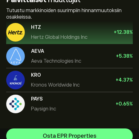
Tutustu markkinoiden suurimpiin hinnanmuutoksiin
osakkeissa.
HTZ
+
12.38
%
Hertz Global Holdings Inc
AEVA
+
5.38
%
Aeva Technologies Inc
KRO
+
4.37
%
Kronos Worldwide Inc
PAYS
+
0.65
%
Paysign Inc
NVIDIA Corporation
Osta EPR Properties