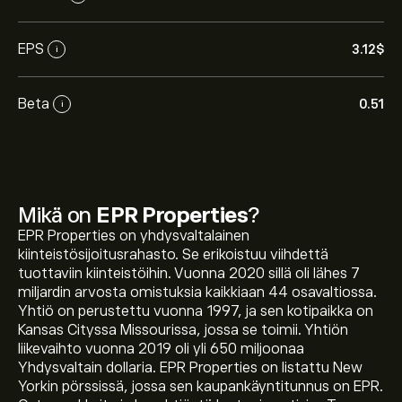
EPS
3.12‎$‎
i
Beta
0.51
i
Mikä on
EPR Properties
?
EPR Properties on yhdysvaltalainen
kiinteistösijoitusrahasto. Se erikoistuu viihdettä
tuottaviin kiinteistöihin. Vuonna 2020 sillä oli lähes 7
miljardin arvosta omistuksia kaikkiaan 44 osavaltiossa.
Yhtiö on perustettu vuonna 1997, ja sen kotipaikka on
Kansas Cityssa Missourissa, jossa se toimii. Yhtiön
liikevaihto vuonna 2019 oli yli 650 miljoonaa
Yhdysvaltain dollaria. EPR Properties on listattu New
Osakkeen EPR hinta tänään on 62.20‎$‎.
Yorkin pörssissä, jossa sen kaupankäyntitunnus on EPR.