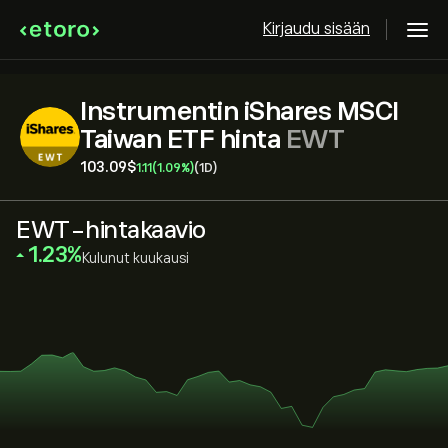
Kirjaudu sisään
Instrumentin iShares MSCI
Taiwan ETF hinta
EWT
103.09‎$‎
1.11
(1.09%)
(1D)
EWT-hintakaavio
‎1.23‎
Kulunut kuukausi