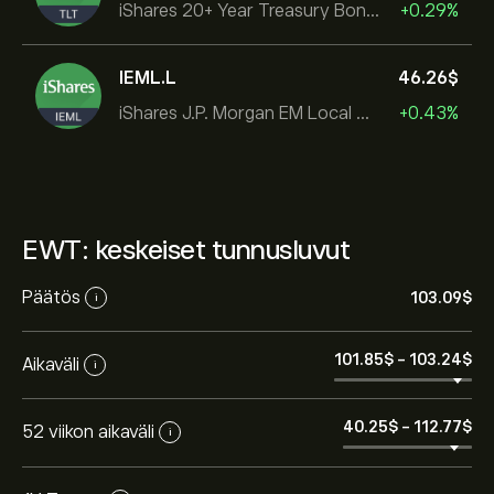
iShares 20+ Year Treasury Bond ETF
+0.29%
IEML.L
46.26‎$‎
iShares J.P. Morgan EM Local Govt Bond UCITS ETF
+0.43%
EWT: keskeiset tunnusluvut
Päätös
103.09‎$‎
i
101.85‎$‎
-
103.24‎$‎
Aikaväli
i
40.25‎$‎
-
112.77‎$‎
52 viikon aikaväli
i