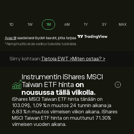
1D
1W
1M
6M
1Y
3Y
MAX
Avaa tili
saadaksesi täydet kaaviot, jotka tarjoaa
*Aiempi tuotto ei ole osoitus tulevista tuloksista
Siirry kohtaan:
Tietoja EWT >
Miten ostaa? >
Instrumentin iShares MSCI
Taiwan ETF hinta
on
i
nousussa tällä viikolla.
iShares MSCI Taiwan ETF hinta tänään on
103.09‎$‎, ‎1.09‎ %:n muutos 24 tunnin aikana ja
‎6.83‎ %:n muutos viimeisen viikon aikana. iShares
MSCI Taiwan ETF hinta on muuttunut ‎71.30‎%
viimeisen vuoden aikana.