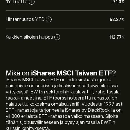
1Y Tuotto
71.3%
i
Hintamuutos YTD
62.27%
i
Kaikkien aikojen huippu
112.77‎$‎
i
Mikä on
iShares MSCI Taiwan ETF
?
Instrumentin EWT tämänhetkinen hinta on 103.09‎$‎
iShares MSCI Taiwan ETF on indeksirahasto, jonka
painopiste on suurissa ja keskisuurissa taiwanilaisissa
yrityksissä. EWT:n sektoreihin kuuluvat IT, rahoitusala,
raaka-aineet jne. ETF (pörssinoteerattu rahasto) on
Instrumentin iShares MSCI Taiwan ETF kaikkien aikojen
hajautettu kokoelma omaisuuseriä. Vuodesta 1997 asti
huippu on 112.77‎$‎
ETF-rahastoja tarjonneella iShares by BlackRockilla on
yli 300 erilaista ETF-rahastoa valikoimassaan. Sijoita
tähän sijoitusvälineeseen ja pysy ajan tasalla EWT:n
Valitse "1D" tai "1W" aikaväli eToro-kaaviosta ja loitonna
kurssin kehityksestä.