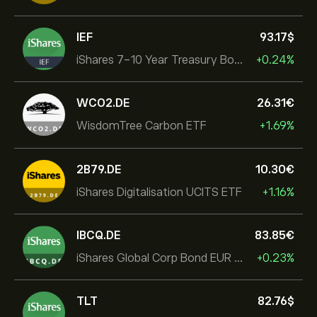
IEF
93.17‎$‎
iShares 7-10 Year Treasury Bond ETF
+0.24%
WCO2.DE
26.31‎€‎
WisdomTree Carbon ETF
+1.69%
2B79.DE
10.30‎€‎
iShares Digitalisation UCITS ETF
+1.16%
IBCQ.DE
83.85‎€‎
iShares Global Corp Bond EUR Hedged UCITS ETF Dist
+0.23%
TLT
82.76‎$‎