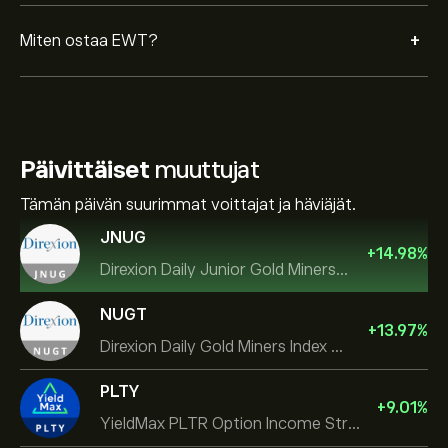
+
Miten ostaa EWT?
Päivittäiset
muuttujat
Tämän päivän suurimmat voittajat ja häviäjät.
JNUG
+
14.98
%
Direxion Daily Junior Gold Miners Index Bull 2X ETF
NUGT
+
13.97
%
Direxion Daily Gold Miners Index Bull 2X ETF
PLTY
+
9.01
%
YieldMax PLTR Option Income Strategy ETF