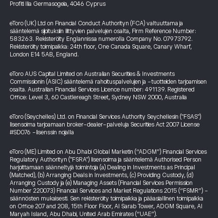
Profiti Ilia Germasogeia, 4046 Cyprus
eToro (UK) Ltd on Financial Conduct Authorityn (FCA) valtuuttama ja
sääntelemä sijoituksiin liittyvien palvelujen osalta, Firm Reference Number:
583263. Rekisteröity Englannissa numerolla Company No. 07973792.
Rekisteröity toimipaikka: 24th floor, One Canada Square, Canary Wharf,
London E14 5AB, England.
eToro AUS Capital Limited on Australian Securities & Investments
Commissionin (ASIC) sääntelemä rahoituspalvelujen ja -tuotteiden tarjoamisen
osalta. Australian Financial Services Licence number: 491139. Registered
Office: Level 3, 60 Castlereagh Street, Sydney NSW 2000, Australia
eToro (Seychelles) Ltd. on Financial Services Authority Seychellesin ("FSAS")
lisensoima tarjoamaan broker-dealer-palveluja Securities Act 2007 License
#SD076 -lisenssin nojalla
eToro (ME) Limited on Abu Dhabi Global Marketin (“ADGM”) Financial Services
Regulatory Authorityn ("FSRA") lisensoima ja sääntelemä Authorised Person
harjoittamaan säänneltyjä toimintoja (a) Dealing in Investments as Principal
(Matched), (b) Arranging Deals in Investments, (c) Providing Custody, (d)
Arranging Custody ja (e) Managing Assets (Financial Services Permission
Number 220073) Financial Services and Market Regulations 2015 (“FSMR”) -
säännösten mukaisesti. Sen rekisteröity toimipaikka ja pääasiallinen toimipaikka
on Office 207 and 208, 15th Floor Floor, Al Sarab Tower, ADGM Square, Al
Maryah Island, Abu Dhabi, United Arab Emirates (“UAE”).