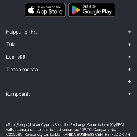
Smart Portfolios
Valitustiedot (FCA-asiakkaat)
+
Huippu-ETF:t
+
Tuki
+
Lue lisää
+
Tietoa meistä
+
+
Kumppanit
eToro (Europe) Ltd on Cyprus Securities Exchange Commissionin (CySEC)
valtuuttama ja sääntelemä lisenssinumerolla# 109/10. Company No.
C200585. Rekisteröity toimipaikka: KANIKA BUSINESS CENTRE, FLOOR 7, 4