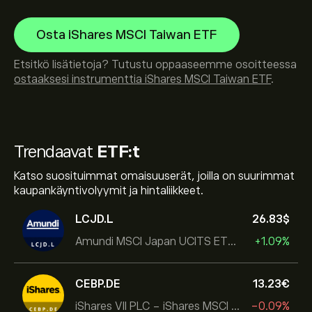
Osta iShares MSCI Taiwan ETF
Etsitkö lisätietoja? Tutustu oppaaseemme osoitteessa
ostaaksesi instrumenttia iShares MSCI Taiwan ETF
.
Trendaavat
ETF:t
Katso suosituimmat omaisuuserät, joilla on suurimmat
kaupankäyntivolyymit ja hintaliikkeet.
LCJD.L
26.83‎$‎
Amundi MSCI Japan UCITS ETF Acc
+1.09%
CEBP.DE
13.23‎€‎
iShares VII PLC - iShares MSCI EMU USD Hedged UCITS ETF
-0.09%