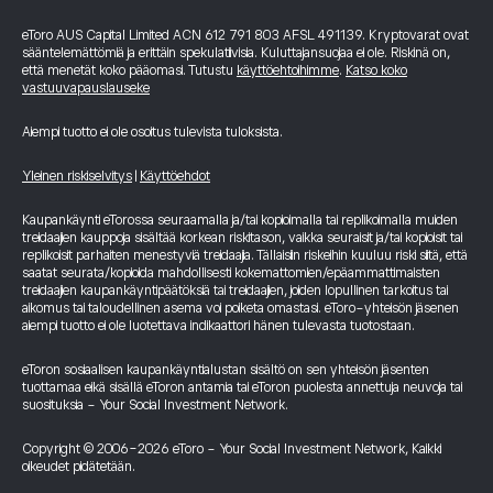
eToro AUS Capital Limited ACN 612 791 803 AFSL 491139. Kryptovarat ovat
sääntelemättömiä ja erittäin spekulatiivisia. Kuluttajansuojaa ei ole. Riskinä on,
että menetät koko pääomasi. Tutustu
käyttöehtoihimme
.
Katso koko
vastuuvapauslauseke
Aiempi tuotto ei ole osoitus tulevista tuloksista.
Yleinen riskiselvitys
|
Käyttöehdot
Kaupankäynti eTorossa seuraamalla ja/tai kopioimalla tai replikoimalla muiden
treidaajien kauppoja sisältää korkean riskitason, vaikka seuraisit ja/tai kopioisit tai
replikoisit parhaiten menestyviä treidaajia. Tällaisiin riskeihin kuuluu riski siitä, että
saatat seurata/kopioida mahdollisesti kokemattomien/epäammattimaisten
treidaajien kaupankäyntipäätöksiä tai treidaajien, joiden lopullinen tarkoitus tai
aikomus tai taloudellinen asema voi poiketa omastasi. eToro-yhteisön jäsenen
aiempi tuotto ei ole luotettava indikaattori hänen tulevasta tuotostaan.
eToron sosiaalisen kaupankäyntialustan sisältö on sen yhteisön jäsenten
tuottamaa eikä sisällä eToron antamia tai eToron puolesta annettuja neuvoja tai
suosituksia - Your Social Investment Network.
Copyright © 2006-2026 eToro - Your Social Investment Network, Kaikki
oikeudet pidätetään.