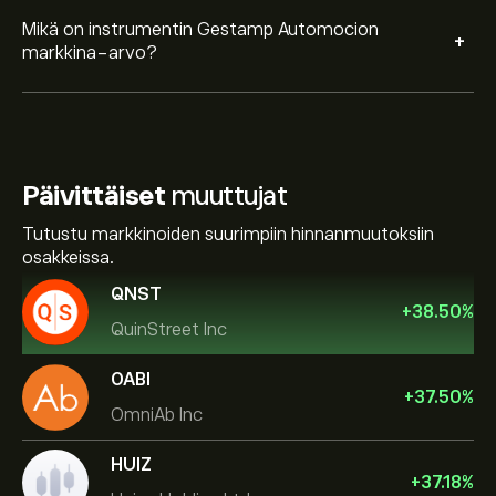
Mikä on instrumentin Gestamp Automocion
+
markkina-arvo?
Päivittäiset
muuttujat
Tutustu markkinoiden suurimpiin hinnanmuutoksiin
osakkeissa.
QNST
+
38.50
%
QuinStreet Inc
OABI
+
37.50
%
OmniAb Inc
HUIZ
+
37.18
%