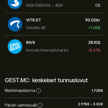
AXIA ENERGIA - ADR
0%
VITR.ST
90.00‎kr‎
Vitrolife AB
+1.35%
INVX
28.10‎$‎
Innovex International Inc
-8.47%
GEST.MC: keskeiset tunnusluvut
Markkinapääoma
1.72B‎€‎
i
2.915‎€‎
-
3.02‎€‎
Päivän vaihteluväli
i