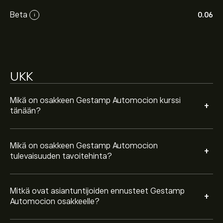
talousraportteihin ja odotettuun kasvuun. Katso
Beta
0.06
i
viimeisimmät ennusteet tulevaisuuden
hintamuutoksille.
Instrumentin Gestamp Automocion markkina-arvo on
1.72B‎€‎
UKK
Mikä on osakkeen Gestamp Automocion kurssi
+
tänään?
Mikä on osakkeen Gestamp Automocion
+
tulevaisuuden tavoitehinta?
Mitkä ovat asiantuntijoiden ennusteet Gestamp
+
Automocion osakkeelle?