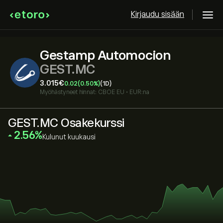
Kirjaudu sisään
Gestamp Automocion
GEST.MC
3.015‎€‎
0.02
(0.50%)
(1D)
Myöhästyneet hinnat:
CBOE EU
•
EUR:na
GEST.MC Osakekurssi
‎2.56‎
Kulunut kuukausi