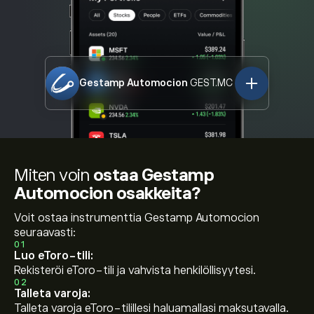
Gestamp Automocion
GEST.MC
Miten voin
ostaa Gestamp
Automocion osakkeita?
Voit ostaa instrumenttia Gestamp Automocion
seuraavasti:
01
Luo eToro-tili:
Rekisteröi eToro-tili ja vahvista henkilöllisyytesi.
02
Talleta varoja:
Talleta varoja eToro-tilillesi haluamallasi maksutavalla.