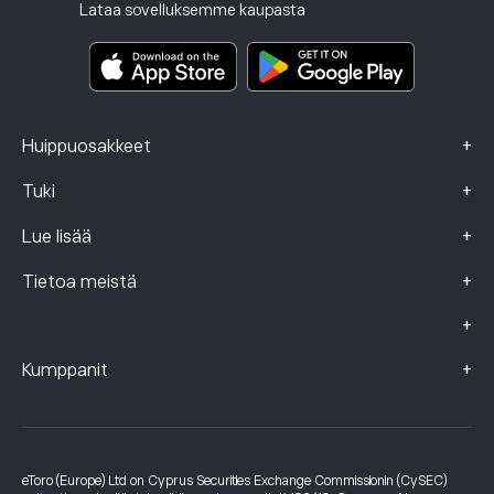
Sijoitusvakuutus
Lataa sovelluksemme kaupasta
Keskeistä tietoa sisältävät asiakirjat
Smart Portfolios
Valitustiedot (FCA-asiakkaat)
+
Huippuosakkeet
+
Tuki
+
Lue lisää
+
Tietoa meistä
+
+
Kumppanit
eToro (Europe) Ltd on Cyprus Securities Exchange Commissionin (CySEC)