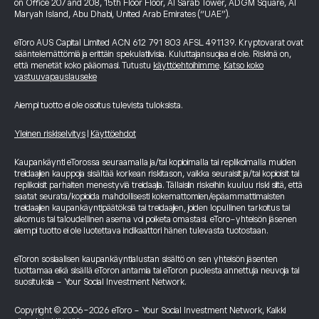
on Office 207 and 208, 15th Floor Floor, Al Sarab Tower, ADGM Square, Al
Maryah Island, Abu Dhabi, United Arab Emirates (“UAE”).
eToro AUS Capital Limited ACN 612 791 803 AFSL 491139. Kryptovarat ovat
sääntelemättömiä ja erittäin spekulatiivisia. Kuluttajansuojaa ei ole. Riskinä on,
että menetät koko pääomasi. Tutustu
käyttöehtoihimme
.
Katso koko
vastuuvapauslauseke
Aiempi tuotto ei ole osoitus tulevista tuloksista.
Yleinen riskiselvitys
|
Käyttöehdot
Kaupankäynti eTorossa seuraamalla ja/tai kopioimalla tai replikoimalla muiden
treidaajien kauppoja sisältää korkean riskitason, vaikka seuraisit ja/tai kopioisit tai
replikoisit parhaiten menestyviä treidaajia. Tällaisiin riskeihin kuuluu riski siitä, että
saatat seurata/kopioida mahdollisesti kokemattomien/epäammattimaisten
treidaajien kaupankäyntipäätöksiä tai treidaajien, joiden lopullinen tarkoitus tai
aikomus tai taloudellinen asema voi poiketa omastasi. eToro-yhteisön jäsenen
aiempi tuotto ei ole luotettava indikaattori hänen tulevasta tuotostaan.
eToron sosiaalisen kaupankäyntialustan sisältö on sen yhteisön jäsenten
tuottamaa eikä sisällä eToron antamia tai eToron puolesta annettuja neuvoja tai
suosituksia - Your Social Investment Network.
Copyright © 2006-2026 eToro - Your Social Investment Network, Kaikki