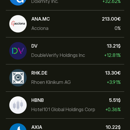
Doximity Inc.
+32.62%
ANA.MC
213.00‎€‎
Acciona
0%
DV
13.21‎$‎
DoubleVerify Holdings Inc
+12.81%
RHK.DE
13.30‎€‎
Rhoen Klinikum AG
+3.91%
HBNB
5.51‎$‎
Hotel101 Global Holdings Corp
+0.36%
AXIA
10.22‎$‎