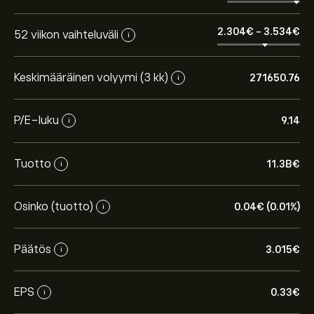
2.304‎€‎
-
3.534‎€‎
52 viikon vaihteluväli
i
Keskimääräinen volyymi (3 kk)
271650.76
i
P/E-luku
9.14
i
Tuotto
11.3B‎€‎
i
Osakkeen GEST.MC hinta tänään on 3.015‎€‎.
Osinko (tuotto)
0.04‎€‎ (0.01%)
i
Keskihinta osakkeelle Gestamp Automocion on 3.015‎€‎.
Luo tili
eToroon saadaksesi asiantuntijoiden ennusteet
Päätös
3.015‎€‎
i
ja hintatavoitteet.
EPS
0.33‎€‎
i
Asiantuntijoiden ennusteet Gestamp Automocion
osakkeelle perustuen markkinatrendeihin,