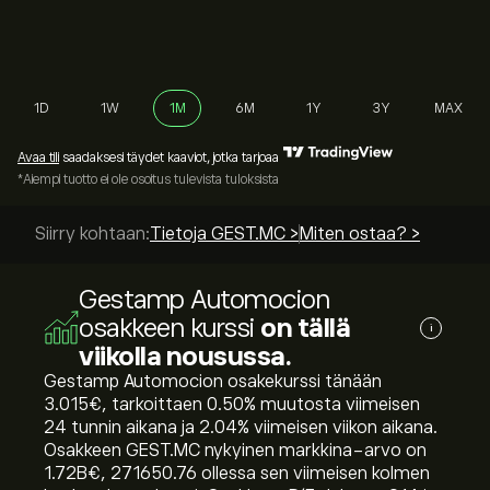
1D
1W
1M
6M
1Y
3Y
MAX
Avaa tili
saadaksesi täydet kaaviot, jotka tarjoaa
*Aiempi tuotto ei ole osoitus tulevista tuloksista
Siirry kohtaan:
Tietoja GEST.MC >
Miten ostaa? >
Gestamp Automocion
osakkeen kurssi
on tällä
i
viikolla nousussa.
Gestamp Automocion osakekurssi tänään
3.015‎€‎, tarkoittaen ‎0.50‎% muutosta viimeisen
24 tunnin aikana ja ‎2.04‎% viimeisen viikon aikana.
Osakkeen GEST.MC nykyinen markkina-arvo on
1.72B‎€‎, 271650.76 ollessa sen viimeisen kolmen