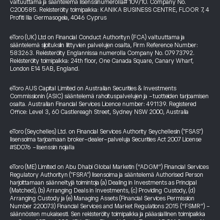
valtuuttama ja sääntelemä lisenssinumerolla# 109/10. Company No.
C200585. Rekisteröity toimipaikka: KANIKA BUSINESS CENTRE, FLOOR 7, 4
Profiti Ilia Germasogeia, 4046 Cyprus
eToro (UK) Ltd on Financial Conduct Authorityn (FCA) valtuuttama ja
sääntelemä sijoituksiin liittyvien palvelujen osalta, Firm Reference Number:
583263. Rekisteröity Englannissa numerolla Company No. 07973792.
Rekisteröity toimipaikka: 24th floor, One Canada Square, Canary Wharf,
London E14 5AB, England.
eToro AUS Capital Limited on Australian Securities & Investments
Commissionin (ASIC) sääntelemä rahoituspalvelujen ja -tuotteiden tarjoamisen
osalta. Australian Financial Services Licence number: 491139. Registered
Office: Level 3, 60 Castlereagh Street, Sydney NSW 2000, Australia
eToro (Seychelles) Ltd. on Financial Services Authority Seychellesin ("FSAS")
lisensoima tarjoamaan broker-dealer-palveluja Securities Act 2007 License
#SD076 -lisenssin nojalla
eToro (ME) Limited on Abu Dhabi Global Marketin (“ADGM”) Financial Services
Regulatory Authorityn ("FSRA") lisensoima ja sääntelemä Authorised Person
harjoittamaan säänneltyjä toimintoja (a) Dealing in Investments as Principal
(Matched), (b) Arranging Deals in Investments, (c) Providing Custody, (d)
Arranging Custody ja (e) Managing Assets (Financial Services Permission
Number 220073) Financial Services and Market Regulations 2015 (“FSMR”) -
säännösten mukaisesti. Sen rekisteröity toimipaikka ja pääasiallinen toimipaikka